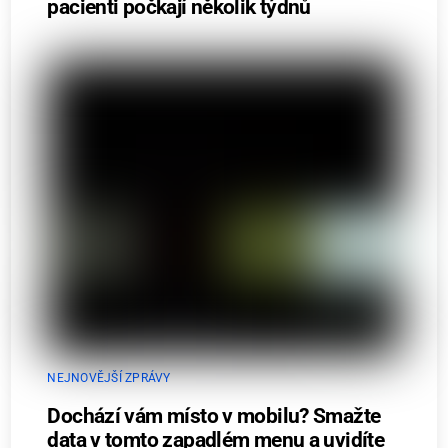
pacienti počkají několik týdnů
NEJNOVĚJŠÍ ZPRÁVY
Dochází vám místo v mobilu? Smažte
data v tomto zapadlém menu a uvidíte