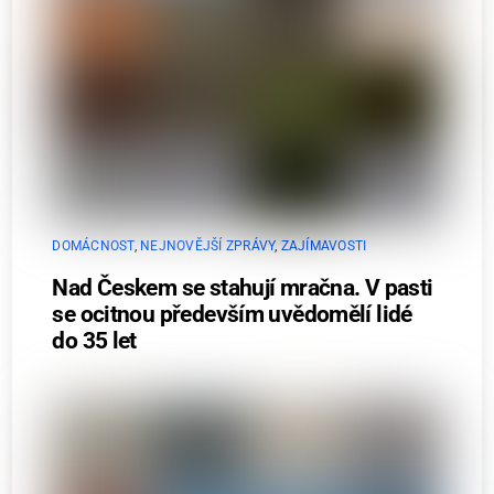
DOMÁCNOST
,
NEJNOVĚJŠÍ ZPRÁVY
,
ZAJÍMAVOSTI
Nad Českem se stahují mračna. V pasti
se ocitnou především uvědomělí lidé
do 35 let