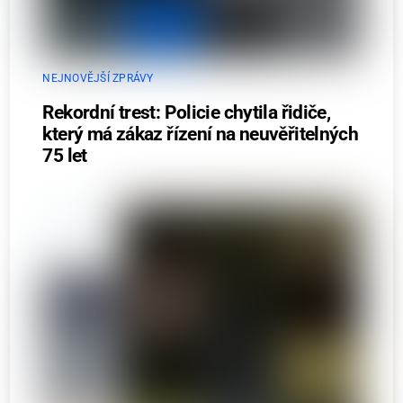
NEJNOVĚJŠÍ ZPRÁVY
Rekordní trest: Policie chytila řidiče,
který má zákaz řízení na neuvěřitelných
75 let