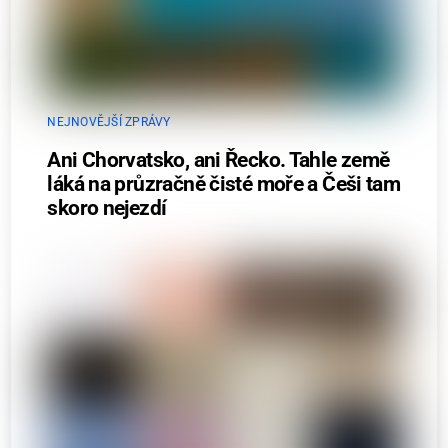
NEJNOVĚJŠÍ ZPRÁVY
Ani Chorvatsko, ani Řecko. Tahle země
láká na průzračně čisté moře a Češi tam
skoro nejezdí