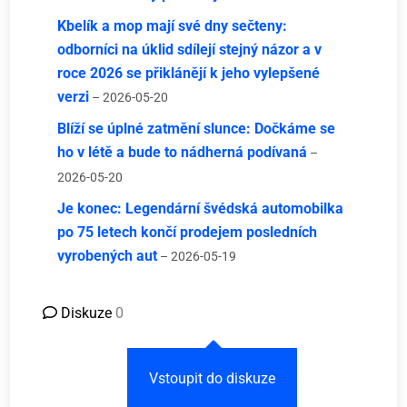
Kbelík a mop mají své dny sečteny:
odborníci na úklid sdílejí stejný názor a v
roce 2026 se přiklánějí k jeho vylepšené
verzi
– 2026-05-20
Blíží se úplné zatmění slunce: Dočkáme se
ho v létě a bude to nádherná podívaná
–
2026-05-20
Je konec: Legendární švédská automobilka
po 75 letech končí prodejem posledních
vyrobených aut
– 2026-05-19
Diskuze
0
Vstoupit do diskuze