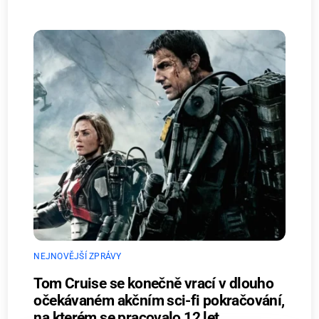
NEJNOVĚJŠÍ ZPRÁVY
Tom Cruise se konečně vrací v dlouho
očekávaném akčním sci-fi pokračování,
na kterém se pracovalo 12 let