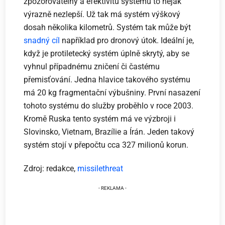
zpozorovatelný a efektivitu systému to nějak
výrazně nezlepší. Už tak má systém výškový
dosah několika kilometrů. Systém tak může být
snadný cíl
například pro dronový útok. Ideální je,
když je protiletecký systém úplně skrytý, aby se
vyhnul případnému zničení či častému
přemisťování. Jedna hlavice takového systému
má 20 kg fragmentační výbušniny. První nasazení
tohoto systému do služby proběhlo v roce 2003.
Kromě Ruska tento systém má ve výzbroji i
Slovinsko, Vietnam, Brazílie a Írán. Jeden takový
systém stojí v přepočtu cca 327 milionů korun.
Zdroj: redakce,
missilethreat