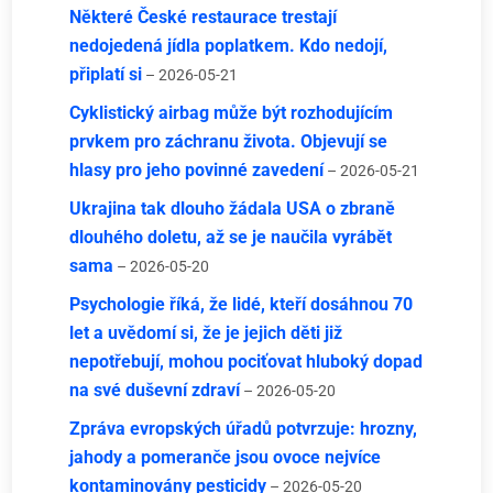
Některé České restaurace trestají
nedojedená jídla poplatkem. Kdo nedojí,
připlatí si
– 2026-05-21
Cyklistický airbag může být rozhodujícím
prvkem pro záchranu života. Objevují se
hlasy pro jeho povinné zavedení
– 2026-05-21
Ukrajina tak dlouho žádala USA o zbraně
dlouhého doletu, až se je naučila vyrábět
sama
– 2026-05-20
Psychologie říká, že lidé, kteří dosáhnou 70
let a uvědomí si, že je jejich děti již
nepotřebují, mohou pociťovat hluboký dopad
na své duševní zdraví
– 2026-05-20
Zpráva evropských úřadů potvrzuje: hrozny,
jahody a pomeranče jsou ovoce nejvíce
kontaminovány pesticidy
– 2026-05-20