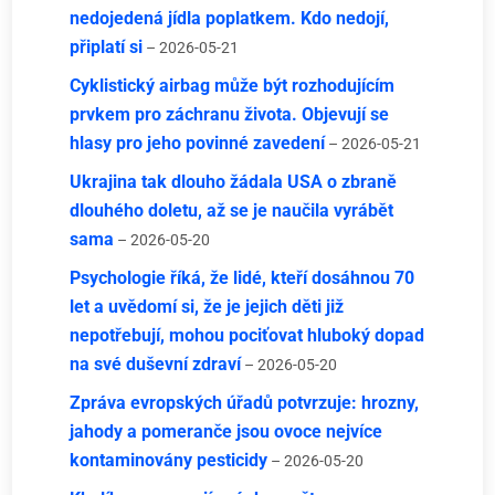
nedojedená jídla poplatkem. Kdo nedojí,
připlatí si
– 2026-05-21
Cyklistický airbag může být rozhodujícím
prvkem pro záchranu života. Objevují se
hlasy pro jeho povinné zavedení
– 2026-05-21
Ukrajina tak dlouho žádala USA o zbraně
dlouhého doletu, až se je naučila vyrábět
sama
– 2026-05-20
Psychologie říká, že lidé, kteří dosáhnou 70
let a uvědomí si, že je jejich děti již
nepotřebují, mohou pociťovat hluboký dopad
na své duševní zdraví
– 2026-05-20
Zpráva evropských úřadů potvrzuje: hrozny,
jahody a pomeranče jsou ovoce nejvíce
kontaminovány pesticidy
– 2026-05-20