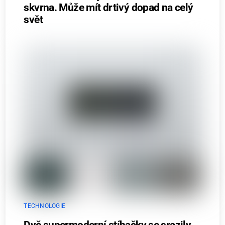
skvrna. Může mít drtivý dopad na celý
svět
TECHNOLOGIE
Dvě supermoderní stíhačky se srazily