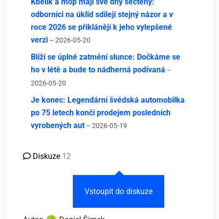
Kbelík a mop mají své dny sečteny:
odborníci na úklid sdílejí stejný názor a v
roce 2026 se přiklánějí k jeho vylepšené
verzi
– 2026-05-20
Blíží se úplné zatmění slunce: Dočkáme se
ho v létě a bude to nádherná podívaná
–
2026-05-20
Je konec: Legendární švédská automobilka
po 75 letech končí prodejem posledních
vyrobených aut
– 2026-05-19
Diskuze
12
Vstoupit do diskuze