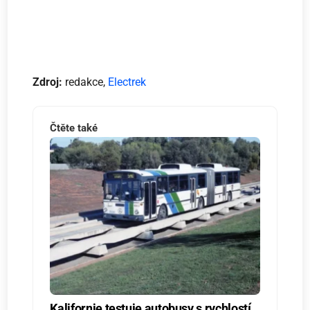
Zdroj:
redakce,
Electrek
Čtěte také
Kalifornie testuje autobusy s rychlostí