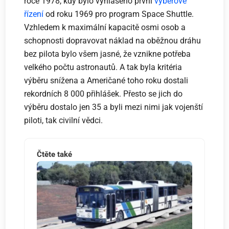
roce 1978, kdy bylo vyhlášeno první
výběrové
řízení
od roku 1969 pro program Space Shuttle.
Vzhledem k maximální kapacitě osmi osob a
schopnosti dopravovat náklad na oběžnou dráhu
bez pilota bylo všem jasné, že vznikne potřeba
velkého počtu astronautů. A tak byla kritéria
výběru snížena a Američané toho roku dostali
rekordních 8 000 přihlášek. Přesto se jich do
výběru dostalo jen 35 a byli mezi nimi jak vojenští
piloti, tak civilní vědci.
Čtěte také