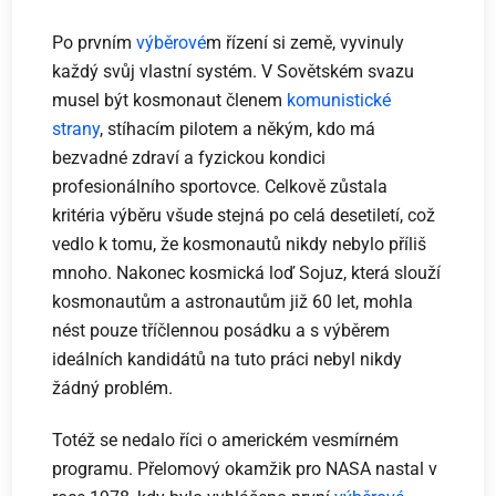
Po prvním
výběrové
m řízení si země, vyvinuly
každý svůj vlastní systém. V Sovětském svazu
musel být kosmonaut členem
komunistické
strany
, stíhacím pilotem a někým, kdo má
bezvadné zdraví a fyzickou kondici
profesionálního sportovce. Celkově zůstala
kritéria výběru všude stejná po celá desetiletí, což
vedlo k tomu, že kosmonautů nikdy nebylo příliš
mnoho. Nakonec kosmická loď Sojuz, která slouží
kosmonautům a astronautům již 60 let, mohla
nést pouze tříčlennou posádku a s výběrem
ideálních kandidátů na tuto práci nebyl nikdy
žádný problém.
Totéž se nedalo říci o americkém vesmírném
programu. Přelomový okamžik pro NASA nastal v