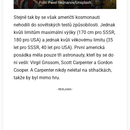
Foto: Pavel Neznanov/Unsplash
Stejně tak by se však američtí kosmonauti
nehodili do sovětských testů způsobilosti. Jednak
kvůli limitům maximální výšky (170 cm pro SSSR,
180 pro USA) a jednak kvůli věkovému limitu (35
let pro SSSR, 40 let pro USA). První americká
posádka měla pouze tři astronauty, kteří by se do
ní vešli: Virgil Grissom, Scott Carpenter a Gordon
Cooper. A Carpenter nikdy nelétal na stíhačkách,
takže by byl mimo hru.