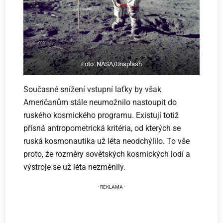
Foto: NASA/Unsplash
Současné snížení vstupní laťky by však
Američanům stále neumožnilo nastoupit do
ruského kosmického programu. Existují totiž
přísná antropometrická kritéria, od kterých se
ruská kosmonautika už léta neodchýlilo. To vše
proto, že rozměry sovětských kosmických lodí a
výstroje se už léta nezměnily.