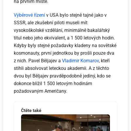
na prvním místě.
Výběrové řízení
v USA bylo stejně tajné jako v
SSSR, ale zkušební piloti museli mít
vysokoškolské vzdělání, minimálně bakalářský
titul nebo jeho ekvivalent, a 1 500 letových hodin.
Kdyby byly stejné požadavky kladeny na sovětské
kosmonauty, první jednotkou by prošli pouze dva
z nich. Pavel Běljajev a
Vladimir Komarov
, kteří
stihli absolvovat leteckou akademii. A z těchto
dvou byl Běljajev pravděpodobně jediný, kdo se
dokonce blížil 1 500 letovým hodinám
požadovaným Američany.
Čtěte také