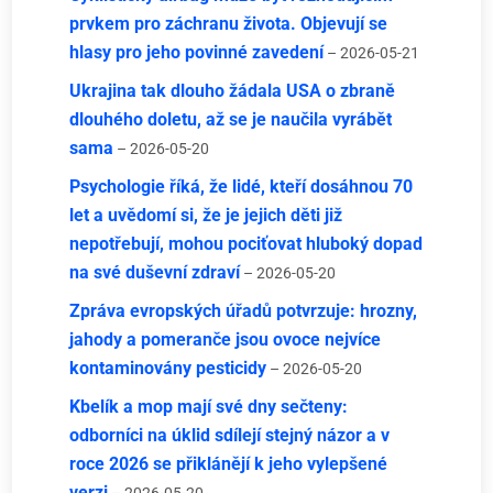
prvkem pro záchranu života. Objevují se
hlasy pro jeho povinné zavedení
– 2026-05-21
Ukrajina tak dlouho žádala USA o zbraně
dlouhého doletu, až se je naučila vyrábět
sama
– 2026-05-20
Psychologie říká, že lidé, kteří dosáhnou 70
let a uvědomí si, že je jejich děti již
nepotřebují, mohou pociťovat hluboký dopad
na své duševní zdraví
– 2026-05-20
Zpráva evropských úřadů potvrzuje: hrozny,
jahody a pomeranče jsou ovoce nejvíce
kontaminovány pesticidy
– 2026-05-20
Kbelík a mop mají své dny sečteny:
odborníci na úklid sdílejí stejný názor a v
roce 2026 se přiklánějí k jeho vylepšené
verzi