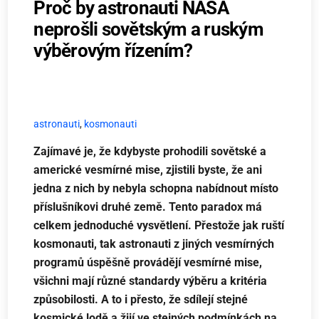
Proč by astronauti NASA
neprošli sovětským a ruským
výběrovým řízením?
astronauti
,
kosmonauti
Zajímavé je, že kdybyste prohodili sovětské a
americké vesmírné mise, zjistili byste, že ani
jedna z nich by nebyla schopna nabídnout místo
příslušníkovi druhé země. Tento paradox má
celkem jednoduché vysvětlení. Přestože jak ruští
kosmonauti, tak astronauti z jiných vesmírných
programů úspěšně provádějí vesmírné mise,
všichni mají různé standardy výběru a kritéria
způsobilosti. A to i přesto, že sdílejí stejné
kosmické lodě a žijí ve stejných podmínkách na