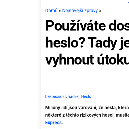
Domů
»
Nejnovější zprávy
»
Používáte dos
heslo? Tady j
vyhnout útok
bezpečnost
,
hacker
,
Heslo
Miliony lidí jsou varováni, že hesla, kte
některé z těchto rizikových hesel, musít
Express
.