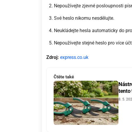
Nepoužívejte zjevné posloupnosti pís
Své heslo nikomu nesdělujte.
Neukládejte hesla automaticky do pro
Nepoužívejte stejné heslo pro více účt
Zdroj:
express.co.uk
Čtěte také
Nástro
tento
8. 5. 20