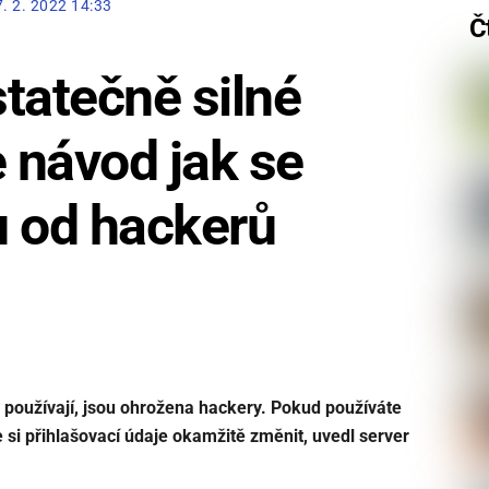
7. 2. 2022 14:33
Č
tatečně silné
e návod jak se
u od hackerů
rá používají, jsou ohrožena hackery. Pokud používáte
e si přihlašovací údaje okamžitě změnit, uvedl server