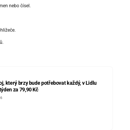
men nebo čísel.
hlížeče.
ů.
j, který brzy bude potřebovat každý, v Lidlu
 týden za 79,90 Kč
26