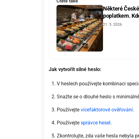
Čtěte také
Některé České 
poplatkem. Kdo 
21. 5. 2026
Jak vytvořit silné heslo:
V heslech používejte kombinaci speciá
Snažte se o dlouhé heslo s minimálně
Používejte
vícefaktorové ověřování
.
Používejte
správce hesel
.
Zkontrolujte, zda vaše hesla nebyla p