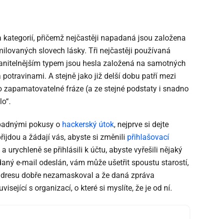
a kategorií, přičemž nejčastěji napadaná jsou založena
ovaných slovech lásky. Tři nejčastěji používaná
nitelnějším typem jsou hesla založená na samotných
otravinami. A stejně jako již delší dobu patří mezi
no zapamatovatelné fráze (a ze stejné podstaty i snadno
lo“.
řípadnými pokusy o
hackerský útok
, nejprve si dejte
řijdou a žádají vás, abyste si změnili
přihlašovací
urychleně se přihlásili k účtu, abyste vyřešili nějaký
daný e-mail odeslán, vám může ušetřit spoustu starostí,
ou adresu dobře nezamaskoval a že daná zpráva
isející s organizací, o které si myslíte, že je od ní.