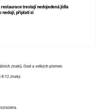
restaurace trestají nedojedená jídla
nedojí, připlatí si
lních znaků, čísel a velkých písmen.
 8-12 znaky.
rozrazena.