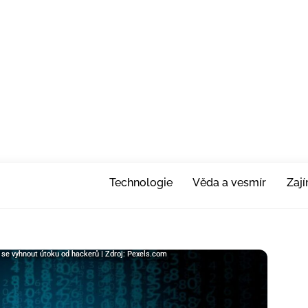
Technologie
Věda a vesmír
Zaj
k se vyhnout útoku od hackerů | Zdroj: Pexels.com
k se vyhnout útoku od hackerů | Zdroj: Pexels.com