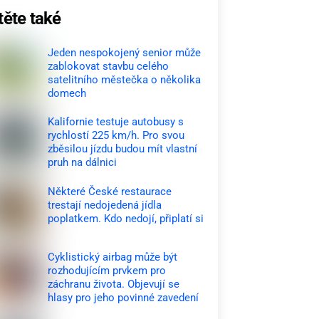
těte také
Jeden nespokojený senior může
zablokovat stavbu celého
satelitního městečka o několika
domech
Kalifornie testuje autobusy s
rychlostí 225 km/h. Pro svou
zběsilou jízdu budou mít vlastní
pruh na dálnici
Některé České restaurace
trestají nedojedená jídla
poplatkem. Kdo nedojí, připlatí si
Cyklistický airbag může být
rozhodujícím prvkem pro
záchranu života. Objevují se
hlasy pro jeho povinné zavedení