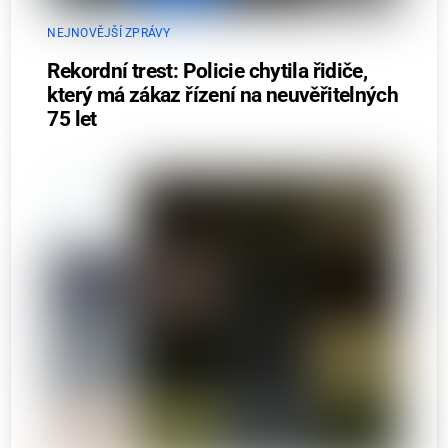
NEJNOVĚJŠÍ ZPRÁVY
Rekordní trest: Policie chytila řidiče,
který má zákaz řízení na neuvěřitelných
75 let