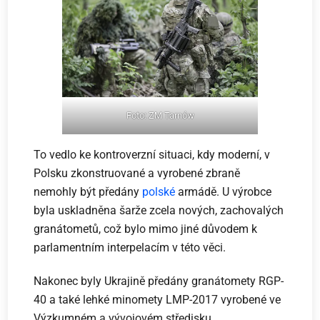
Foto: ZM Tarnów
To vedlo ke kontroverzní situaci, kdy moderní, v
Polsku zkonstruované a vyrobené zbraně
nemohly být předány
polské
armádě. U výrobce
byla uskladněna šarže zcela nových, zachovalých
granátometů, což bylo mimo jiné důvodem k
parlamentním interpelacím v této věci.
Nakonec byly Ukrajině předány granátomety RGP-
40 a také lehké minomety LMP-2017 vyrobené ve
Výzkumném a vývojovém středisku