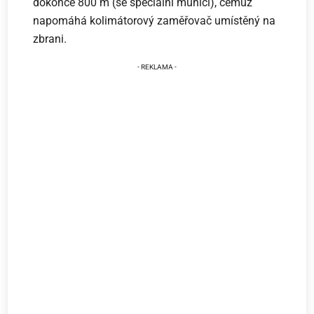
dokonce 800 m (se speciální municí), čemuž
napomáhá kolimátorový zaměřovač umístěný na
zbrani.