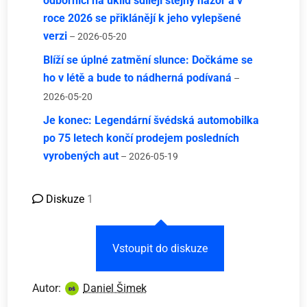
odborníci na úklid sdílejí stejný názor a v
roce 2026 se přiklánějí k jeho vylepšené
verzi
– 2026-05-20
Blíží se úplné zatmění slunce: Dočkáme se
ho v létě a bude to nádherná podívaná
–
2026-05-20
Je konec: Legendární švédská automobilka
po 75 letech končí prodejem posledních
vyrobených aut
– 2026-05-19
Diskuze
1
Vstoupit do diskuze
Autor:
Daniel Šimek