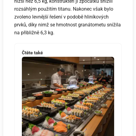
nižší než 6,5 kg, konstruktéři ji zpočátku snížili
rozsáhlým použitím titanu. Nakonec však bylo
zvoleno levnější řešení v podobě hliníkových
prvků, díky nimž se hmotnost granátometu snížila
na přibližně 6,3 kg.
Čtěte také