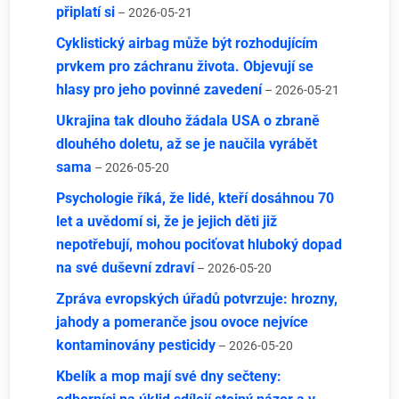
připlatí si
– 2026-05-21
Cyklistický airbag může být rozhodujícím
prvkem pro záchranu života. Objevují se
hlasy pro jeho povinné zavedení
– 2026-05-21
Ukrajina tak dlouho žádala USA o zbraně
dlouhého doletu, až se je naučila vyrábět
sama
– 2026-05-20
Psychologie říká, že lidé, kteří dosáhnou 70
let a uvědomí si, že je jejich děti již
nepotřebují, mohou pociťovat hluboký dopad
na své duševní zdraví
– 2026-05-20
Zpráva evropských úřadů potvrzuje: hrozny,
jahody a pomeranče jsou ovoce nejvíce
kontaminovány pesticidy
– 2026-05-20
Kbelík a mop mají své dny sečteny: