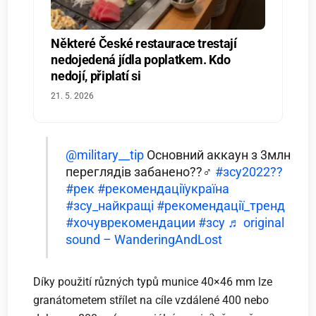
Některé České restaurace trestají
nedojedená jídla poplatkem. Kdo
nedojí, připlatí si
21. 5. 2026
@military__tip
Основний аккаун з 3млн
переглядів забанено??‍♂️
#зсу2022??
#рек
#рекомендаціїукраїна
#зсу_найкращі
#рекомендації_тренд
#хочуврекомендации
#зсу
♬ original
sound – WanderingAndLost
Díky použití různých typů munice 40×46 mm lze
granátometem střílet na cíle vzdálené 400 nebo