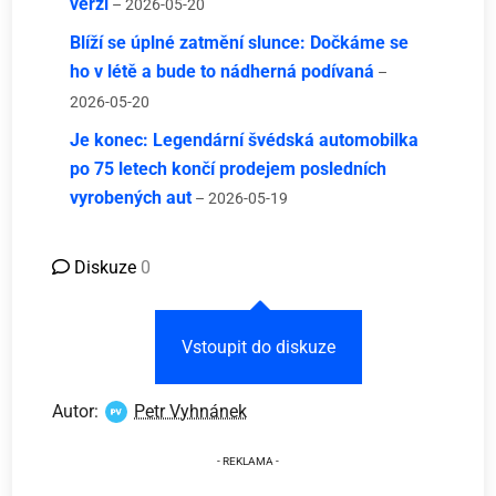
verzi
– 2026-05-20
Blíží se úplné zatmění slunce: Dočkáme se
ho v létě a bude to nádherná podívaná
–
2026-05-20
Je konec: Legendární švédská automobilka
po 75 letech končí prodejem posledních
vyrobených aut
– 2026-05-19
Diskuze
0
Vstoupit do diskuze
Autor:
Petr Vyhnánek