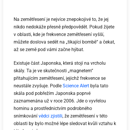
Na zemětřesení je nejvíce znepokojivé to, že jej
nikdo nedokáže přesně předpovědět. Pokud žijete
v oblasti, kde je frekvence zemětřesení vyšší,
můžete doslova sedět na „tikající bombě“ a čekat,
až se země pod vámi začne hýbat.
Existuje část Japonska, která stojí na vrcholu
skály. Ta je ve skutečnosti „magnetem“
přitahujícím zemětřesení, jejichž frekvence se
neustále zvyšuje. Podle
Science Alert
byla tato
skála pod pobřežím Japonska poprvé
zaznamenána už v roce 2006. Jde o vyvřelou
horninu a prostřednictvím podrobného
snímkování
vědci zjistili
, že zemětřesení v této
oblasti by bylo možné lépe sledovat kvůli vztahu k