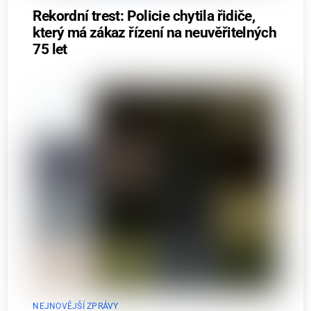
Rekordní trest: Policie chytila řidiče,
který má zákaz řízení na neuvěřitelných
75 let
NEJNOVĚJŠÍ ZPRÁVY