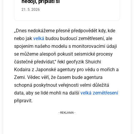
nedojí, připlatí si
21. 5. 2026
„Dnes nedokážeme přesně předpovědět kdy, kde
nebo jak
velká
budou budoucí zemětřesení, ale
spojením našeho modelu s monitorovacími údaji
se můžeme alespoň pokusit seismické procesy
částečně předvídat,“ řekl geofyzik Shuichi
Kodaira z Japonské agentury pro vědu o mořích a
Zemi. Vědec věří, že časem bude agentura
schopná poskytnout veřejnosti velmi důležitá
data, aby se lidé mohli na další
velká zemětřesení
připravit.