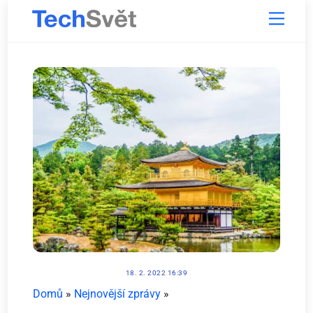
Skip
Menu
to
content
18. 2. 2022 16:39
Domů
»
Nejnovější zprávy
»