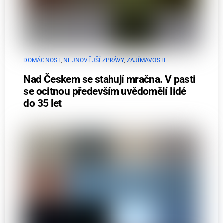
DOMÁCNOST
,
NEJNOVĚJŠÍ ZPRÁVY
,
ZAJÍMAVOSTI
Nad Českem se stahují mračna. V pasti
se ocitnou především uvědomělí lidé
do 35 let