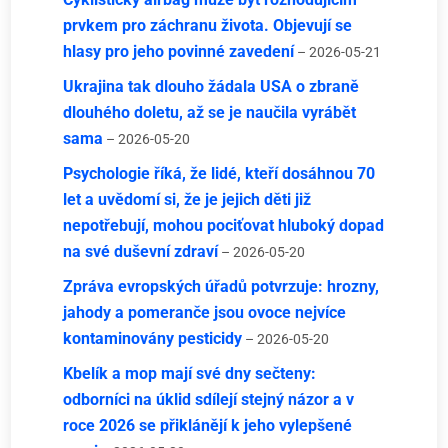
prvkem pro záchranu života. Objevují se
hlasy pro jeho povinné zavedení
– 2026-05-21
Ukrajina tak dlouho žádala USA o zbraně
dlouhého doletu, až se je naučila vyrábět
sama
– 2026-05-20
Psychologie říká, že lidé, kteří dosáhnou 70
let a uvědomí si, že je jejich děti již
nepotřebují, mohou pociťovat hluboký dopad
na své duševní zdraví
– 2026-05-20
Zpráva evropských úřadů potvrzuje: hrozny,
jahody a pomeranče jsou ovoce nejvíce
kontaminovány pesticidy
– 2026-05-20
Kbelík a mop mají své dny sečteny:
odborníci na úklid sdílejí stejný názor a v
roce 2026 se přiklánějí k jeho vylepšené