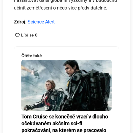
nastartovat další globální výzkumy a v budoucnu
učinit zemětřesení o něco více předvídatelné.
Zdroj
:
Science Alert
Čtěte také
Tom Cruise se konečně vrací v dlouho
očekávaném akčním sci-fi
pokračování, na kterém se pracovalo