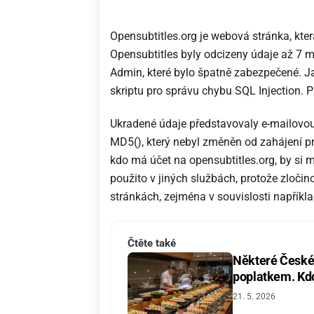
Opensubtitles.org je webová stránka, která
Opensubtitles byly odcizeny údaje až 7 mi
Admin, které bylo špatně zabezpečené. Ja
skriptu pro správu chybu SQL Injection. Pa
Ukradené údaje představovaly e-mailovo
MD5(), který nebyl změněn od zahájení pr
kdo má účet na opensubtitles.org, by si m
použito v jiných službách, protože zločin
stránkách, zejména v souvislosti napříkl
Čtěte také
Některé České 
poplatkem. Kdo 
21. 5. 2026