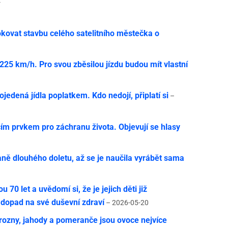
y
ovat stavbu celého satelitního městečka o
í 225 km/h. Pro svou zběsilou jízdu budou mít vlastní
jedená jídla poplatkem. Kdo nedojí, připlatí si
–
cím prvkem pro záchranu života. Objevují se hlasy
1
ně dlouhého doletu, až se je naučila vyrábět sama
u 70 let a uvědomí si, že je jejich děti již
 dopad na své duševní zdraví
– 2026-05-20
rozny, jahody a pomeranče jsou ovoce nejvíce