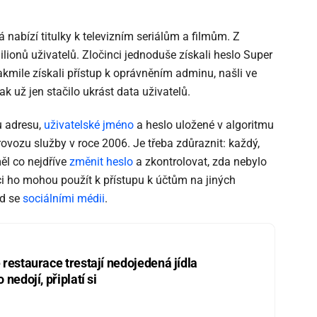
 nabízí titulky k televizním seriálům a filmům. Z
lionů uživatelů. Zločinci jednoduše získali heslo Super
kmile získali přístup k oprávněním adminu, našli ve
k už jen stačilo ukrást data uživatelů.
u adresu,
uživatelské jméno
a heslo uložené v algoritmu
ovozu služby v roce 2006. Je třeba zdůraznit: každý,
ěl co nejdříve
změnit heslo
a zkontrolovat, zda nebylo
ci ho mohou použít k přístupu k účtům na jiných
ad se
sociálními médii
.
restaurace trestají nedojedená jídla
nedojí, připlatí si