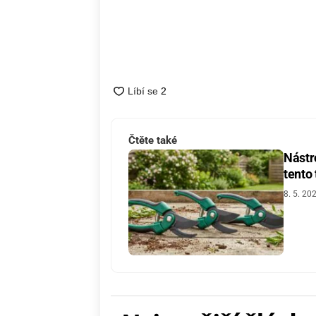
Čtěte také
Nástro
tento
8. 5. 20