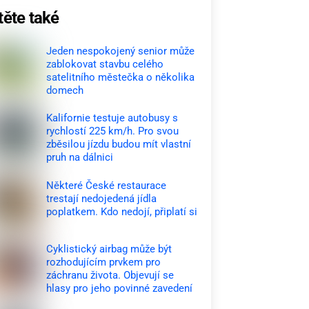
těte také
Jeden nespokojený senior může
zablokovat stavbu celého
satelitního městečka o několika
domech
Kalifornie testuje autobusy s
rychlostí 225 km/h. Pro svou
zběsilou jízdu budou mít vlastní
pruh na dálnici
Některé České restaurace
trestají nedojedená jídla
poplatkem. Kdo nedojí, připlatí si
Cyklistický airbag může být
rozhodujícím prvkem pro
záchranu života. Objevují se
hlasy pro jeho povinné zavedení