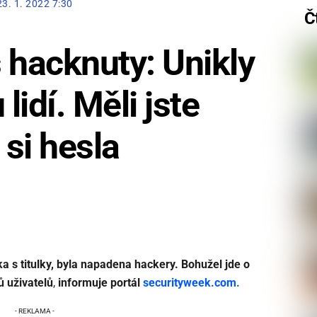
23. 1. 2022 7:30
Č
 hacknuty: Unikly
lidí. Měli jste
si hesla
 s titulky, byla napadena hackery. Bohužel jde o
ů uživatelů
,
informuje portál
securityweek.com.