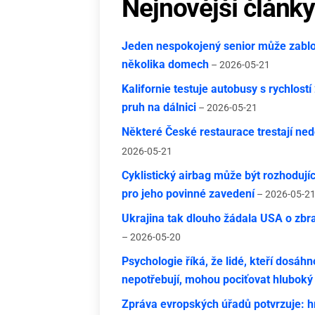
Nejnovější článk
Jeden nespokojený senior může zablok
několika domech
– 2026-05-21
Kalifornie testuje autobusy s rychlost
pruh na dálnici
– 2026-05-21
Některé České restaurace trestají nedo
2026-05-21
Cyklistický airbag může být rozhodují
pro jeho povinné zavedení
– 2026-05-2
Ukrajina tak dlouho žádala USA o zbra
– 2026-05-20
Psychologie říká, že lidé, kteří dosáhno
nepotřebují, mohou pociťovat hluboký
Zpráva evropských úřadů potvrzuje: h