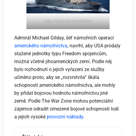
Foto: Americké námořnictvo
Admirál Michael Gilday, šéf námořních operací
amerického námořnictva
, navrhl, aby USA prodaly
stažené jednotky typu Freedom spojencům,
možná včetně jihoamerických zemí. Podle něj
bylo rozhodnutí o jejich vyřazení ze služby
učiněno proto, aby se „rozvrstvila“ škála
schopností amerického námořnictva, ale mohly
by přidat bojovou hodnotu námořnictvu jiné
země. Podle The War Zone mohou potenciální
zájemce odradit omezené bojové schopnosti lodí
a jejich vysoké
provozní náklady
.