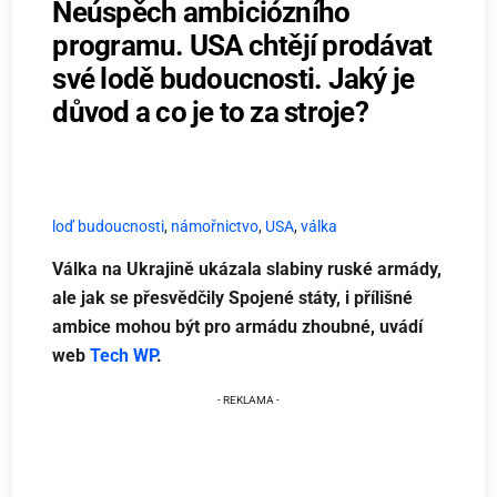
Neúspěch ambiciózního
programu. USA chtějí prodávat
své lodě budoucnosti. Jaký je
důvod a co je to za stroje?
loď budoucnosti
,
námořnictvo
,
USA
,
válka
Válka na Ukrajině ukázala slabiny ruské armády,
ale jak se přesvědčily Spojené státy, i přílišné
ambice mohou být pro armádu zhoubné, uvádí
web
Tech WP
.