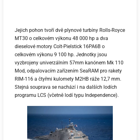
Jejich pohon tvoří dvě plynové turbíny Rolls-Royce
MT30 o celkovém výkonu 48 000 hp a dva
dieselové motory Colt-Pielstick 16PA6B o
celkovém výkonu 9 100 hp. Jednotky jsou
vyzbrojeny univerzálním 57mm kanónem Mk 110
Mod, odpalovacím zařízením SeaRAM pro rakety
RIM-116 a čtyřmi kulomety M2HB ráže 12,7 mm.
Stejná souprava se nachází i na dalších lodích
programu LCS (včetně lodí typu Independence).