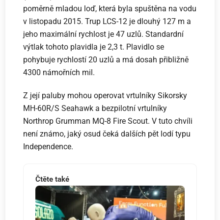
poměrně mladou loď, která byla spuštěna na vodu
v listopadu 2015. Trup LCS-12 je dlouhý 127 m a
jeho maximální rychlost je 47 uzlů. Standardní
výtlak tohoto plavidla je 2,3 t. Plavidlo se
pohybuje rychlostí 20 uzlů a má dosah přibližně
4300 námořních mil.
Z její paluby mohou operovat vrtulníky Sikorsky
MH-60R/S Seahawk a bezpilotní vrtulníky
Northrop Grumman MQ-8 Fire Scout. V tuto chvíli
není známo, jaký osud čeká dalších pět lodí typu
Independence.
Čtěte také