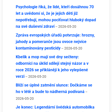
Psychologie říká, že lidé, kteří dosáhnou 70
let a uvědomí si, že je jejich děti již
nepotřebují, mohou pociťovat hluboký dopad
na své duševní zdraví
– 2026-05-20
Zpráva evropských úřadů potvrzuje: hrozny,
jahody a pomeranče jsou ovoce nejvíce
kontaminovány pesticidy
– 2026-05-20
Kbelík a mop mají své dny sečteny:
odborníci na úklid sdílejí stejný názor a v
roce 2026 se přiklánějí k jeho vylepšené
verzi
– 2026-05-20
Blíží se úplné zatmění slunce: Dočkáme se
ho v létě a bude to nádherná podívaná
–
2026-05-20
Je konec: Legendární švédská automobilka