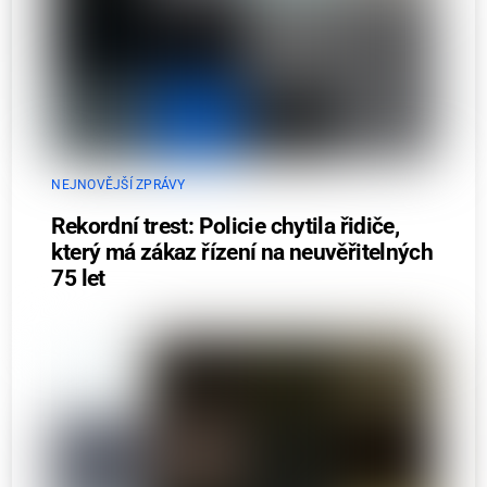
NEJNOVĚJŠÍ ZPRÁVY
Rekordní trest: Policie chytila řidiče,
který má zákaz řízení na neuvěřitelných
75 let