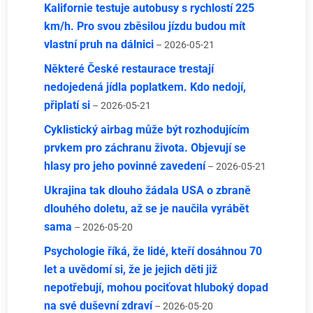
Kalifornie testuje autobusy s rychlostí 225
km/h. Pro svou zběsilou jízdu budou mít
vlastní pruh na dálnici
– 2026-05-21
Některé České restaurace trestají
nedojedená jídla poplatkem. Kdo nedojí,
připlatí si
– 2026-05-21
Cyklistický airbag může být rozhodujícím
prvkem pro záchranu života. Objevují se
hlasy pro jeho povinné zavedení
– 2026-05-21
Ukrajina tak dlouho žádala USA o zbraně
dlouhého doletu, až se je naučila vyrábět
sama
– 2026-05-20
Psychologie říká, že lidé, kteří dosáhnou 70
let a uvědomí si, že je jejich děti již
nepotřebují, mohou pociťovat hluboký dopad
na své duševní zdraví
– 2026-05-20