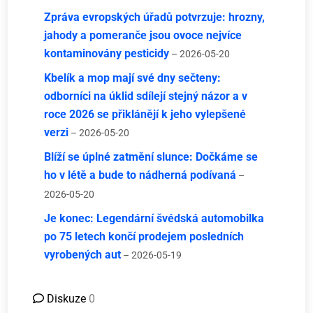
Zpráva evropských úřadů potvrzuje: hrozny,
jahody a pomeranče jsou ovoce nejvíce
kontaminovány pesticidy
– 2026-05-20
Kbelík a mop mají své dny sečteny:
odborníci na úklid sdílejí stejný názor a v
roce 2026 se přiklánějí k jeho vylepšené
verzi
– 2026-05-20
Blíží se úplné zatmění slunce: Dočkáme se
ho v létě a bude to nádherná podívaná
–
2026-05-20
Je konec: Legendární švédská automobilka
po 75 letech končí prodejem posledních
vyrobených aut
– 2026-05-19
Diskuze
0