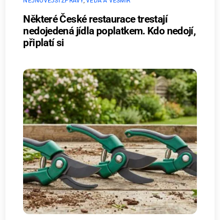
NEJNOVĚJŠÍ ZPRÁVY
,
VĚDA A VESMÍR
Některé České restaurace trestají
nedojedená jídla poplatkem. Kdo nedojí,
připlatí si