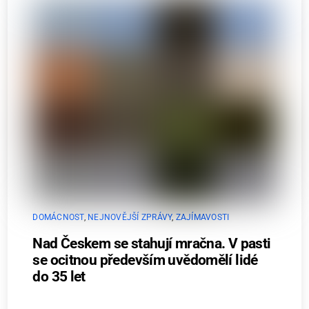
DOMÁCNOST
,
NEJNOVĚJŠÍ ZPRÁVY
,
ZAJÍMAVOSTI
Nad Českem se stahují mračna. V pasti
se ocitnou především uvědomělí lidé
do 35 let