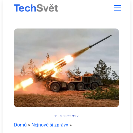
Skip
Menu
to
content
11. 4. 2022 9:07
Domů
»
Nejnovější zprávy
»