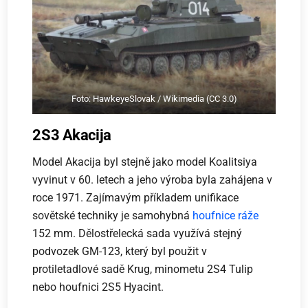
Foto: HawkeyeSlovak / Wikimedia (CC 3.0)
2S3 Akacija
Model Akacija byl stejně jako model Koalitsiya
vyvinut v 60. letech a jeho výroba byla zahájena v
roce 1971. Zajímavým příkladem unifikace
sovětské techniky je samohybná
houfnice ráže
152 mm. Dělostřelecká sada využívá stejný
podvozek GM-123, který byl použit v
protiletadlové sadě Krug, minometu 2S4 Tulip
nebo houfnici 2S5 Hyacint.