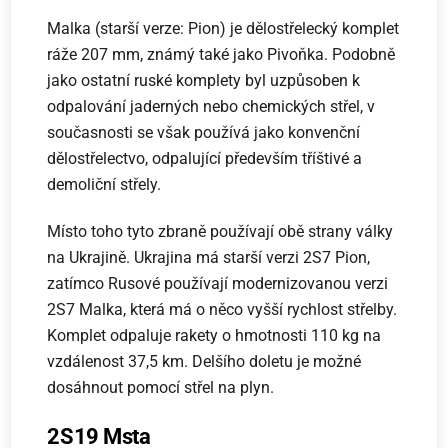
Malka (starší verze: Pion) je dělostřelecký komplet
ráže 207 mm, známý také jako Pivoňka. Podobně
jako ostatní ruské komplety byl uzpůsoben k
odpalování jaderných nebo chemických střel, v
současnosti se však používá jako konvenční
dělostřelectvo, odpalující především tříštivé a
demoliční střely.
Místo toho tyto zbraně používají obě strany války
na Ukrajině. Ukrajina má starší verzi 2S7 Pion,
zatímco Rusové používají modernizovanou verzi
2S7 Malka, která má o něco vyšší rychlost střelby.
Komplet odpaluje rakety o hmotnosti 110 kg na
vzdálenost 37,5 km. Delšího doletu je možné
dosáhnout pomocí střel na plyn.
2S19 Msta