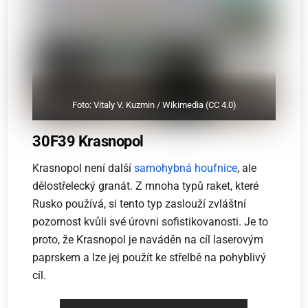
Foto: Vitaly V. Kuzmin / Wikimedia (CC 4.0)
30F39 Krasnopol
Krasnopol není další
samohybná houfnice
, ale
dělostřelecký granát. Z mnoha typů raket, které
Rusko používá, si tento typ zaslouží zvláštní
pozornost kvůli své úrovni sofistikovanosti. Je to
proto, že Krasnopol je naváděn na cíl laserovým
paprskem a lze jej použít ke střelbě na pohyblivý
cíl.