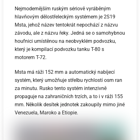
Nejmodernějším ruským sériově vyráběným
hlavňovým dělostřeleckým systémem je 2S19
Msta, jehož název tentokrát nepochází z názvu
závodu, ale z názvu řeky. Jedná se o samohybnou
houfnici umístěnou na neobvyklém podvozku,
který je kompilací podvozku tanku T-80 s
motorem T-72.
Msta má ráži 152 mm a automatický nabíjecí
systém, který umožňuje střelbu rychlostí osm ran
za minutu. Rusko tento systém intenzivně
propaguje na zahraničních trzích, a to i v ráži 155
mm. Několik desítek jednotek zakoupily mimo jiné
Venezuela, Maroko a Etiopie.