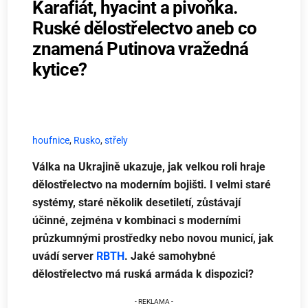
Karafiát, hyacint a pivoňka.
Ruské dělostřelectvo aneb co
znamená Putinova vražedná
kytice?
houfnice
,
Rusko
,
střely
Válka na Ukrajině ukazuje, jak velkou roli hraje
dělostřelectvo na moderním bojišti. I velmi staré
systémy, staré několik desetiletí, zůstávají
účinné, zejména v kombinaci s moderními
průzkumnými prostředky nebo novou municí, jak
uvádí server
RBTH
. Jaké samohybné
dělostřelectvo má ruská armáda k dispozici?