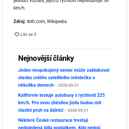
jedoucí vozidla, jejichž rychlost nepřesahuje 36
km/h.
Zdroj
: rbth.com, Wikipedia
Nejnovější články
Jeden nespokojený senior může zablokovat
stavbu celého satelitního městečka o
několika domech
– 2026-05-21
Kalifornie testuje autobusy s rychlostí 225
km/h. Pro svou zběsilou jízdu budou mít
vlastní pruh na dálnici
– 2026-05-21
Některé České restaurace trestají
nedojedená jídla poplatkem. Kdo nedojí,