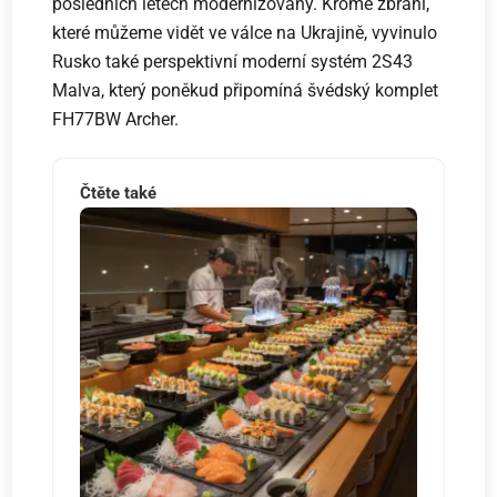
posledních letech modernizovány. Kromě zbraní,
které můžeme vidět ve válce na Ukrajině, vyvinulo
Rusko také perspektivní moderní systém 2S43
Malva, který poněkud připomíná švédský komplet
FH77BW Archer.
Čtěte také