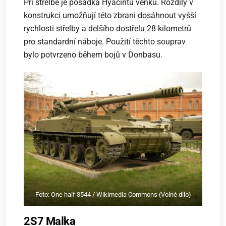
Při střelbě je posádka Hyacintu venku. Rozdíly v
konstrukci umožňují této zbrani dosáhnout vyšší
rychlosti střelby a delšího dostřelu 28 kilometrů
pro standardní náboje. Použití těchto souprav
bylo potvrzeno během bojů v Donbasu.
Foto: One half 3544 / Wikimedia Commons (Volné dílo)
2S7 Malka