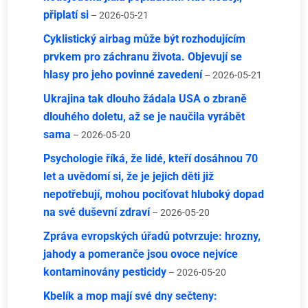
připlatí si
– 2026-05-21
Cyklistický airbag může být rozhodujícím
prvkem pro záchranu života. Objevují se
hlasy pro jeho povinné zavedení
– 2026-05-21
Ukrajina tak dlouho žádala USA o zbraně
dlouhého doletu, až se je naučila vyrábět
sama
– 2026-05-20
Psychologie říká, že lidé, kteří dosáhnou 70
let a uvědomí si, že je jejich děti již
nepotřebují, mohou pociťovat hluboký dopad
na své duševní zdraví
– 2026-05-20
Zpráva evropských úřadů potvrzuje: hrozny,
jahody a pomeranče jsou ovoce nejvíce
kontaminovány pesticidy
– 2026-05-20
Kbelík a mop mají své dny sečteny: