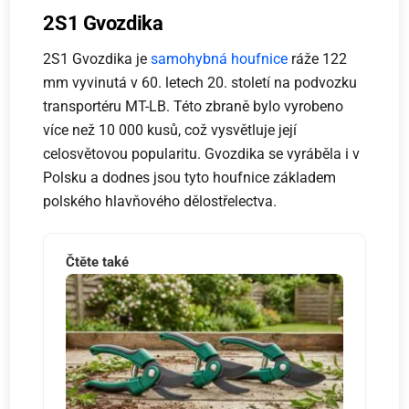
2S1 Gvozdika
2S1 Gvozdika je
samohybná houfnice
ráže 122
mm vyvinutá v 60. letech 20. století na podvozku
transportéru MT-LB. Této zbraně bylo vyrobeno
více než 10 000 kusů, což vysvětluje její
celosvětovou popularitu. Gvozdika se vyráběla i v
Polsku a dodnes jsou tyto houfnice základem
polského hlavňového dělostřelectva.
Čtěte také