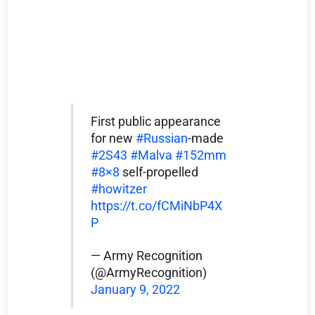
First public appearance
for new
#Russian
-made
#2S43
#Malva
#152mm
#8×8
self-propelled
#howitzer
https://t.co/fCMiNbP4X
P
— Army Recognition
(@ArmyRecognition)
January 9, 2022