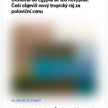
Češi objevili nový tropický ráj za
poloviční cenu
NEJNOVĚJŠÍ ZPRÁVY