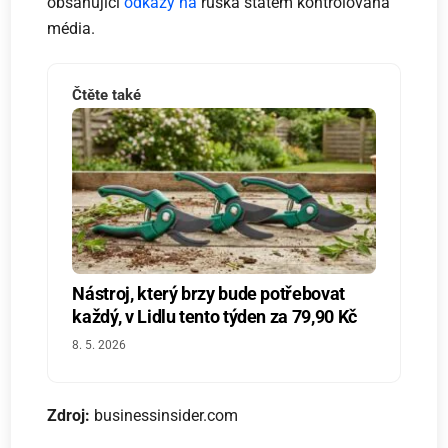
obsahující
odkazy na
ruská státem kontrolovaná
média.
Čtěte také
Nástroj, který brzy bude potřebovat
každý, v Lidlu tento týden za 79,90 Kč
8. 5. 2026
Zdroj:
businessinsider.com