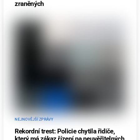
zraněných
NEJNOVĚJŠÍ ZPRÁVY
Rekordní trest: Policie chytila řidiče,
který má zákaz řízení na neuvěřitelných