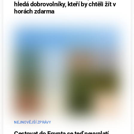
hledá dobrovolníky, kteří by chtěli žít v
horách zdarma
NEJNOVĚJŠÍ ZPRÁVY
Cestovat do Egypta se teď nevyplatí.