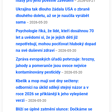
hlasy pro jeho povinné zavedení
– 2026-05-21
Ukrajina tak dlouho žádala USA o zbraně
dlouhého doletu, až se je naučila vyrábět
sama
– 2026-05-20
Psychologie říká, že lidé, kteří dosáhnou 70
let a uvědomí si, že je jejich děti již
nepotřebují, mohou pociťovat hluboký dopad
na své duševní zdraví
– 2026-05-20
Zpráva evropských úřadů potvrzuje: hrozny,
jahody a pomeranče jsou ovoce nejvíce
kontaminovány pesticidy
– 2026-05-20
Kbelík a mop mají své dny sečteny:
odborníci na úklid sdílejí stejný názor a v
roce 2026 se přiklánějí k jeho vylepšené
verzi
– 2026-05-20
Blíží se úplné zatmění slunce: Dočkáme se