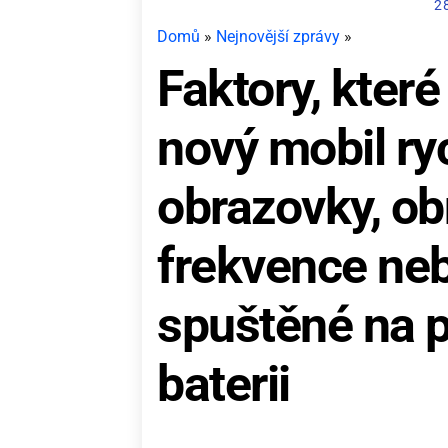
2
Domů
»
Nejnovější zprávy
»
Faktory, které
nový mobil ryc
obrazovky, o
frekvence neb
spuštěné na p
baterii