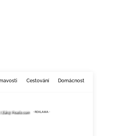
ímavosti
Cestování
Domácnost
 | Zdroj: Pexels.com
 | Zdroj: Pexels.com