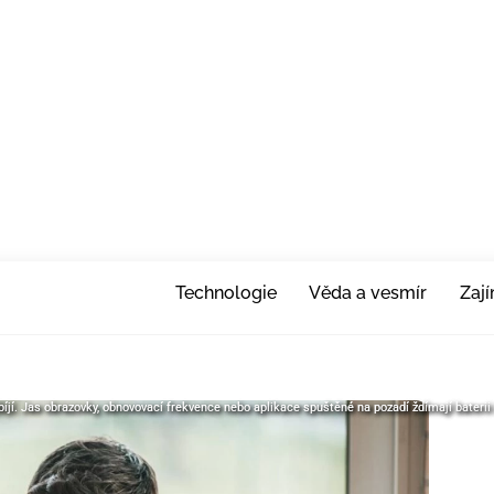
Technologie
Věda a vesmír
Zaj
vybíjí. Jas obrazovky, obnovovací frekvence nebo aplikace spuštěné na pozadí ždímají baterii
vybíjí. Jas obrazovky, obnovovací frekvence nebo aplikace spuštěné na pozadí ždímají baterii