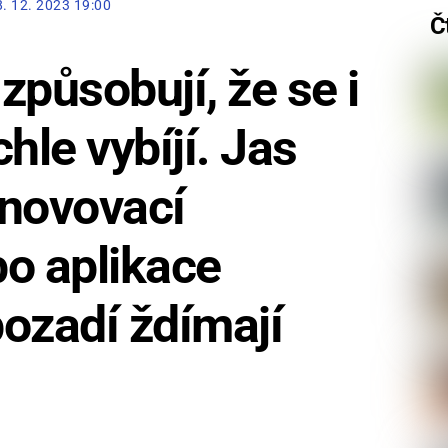
8. 12. 2023 19:00
Č
 způsobují, že se i
hle vybíjí. Jas
bnovovací
o aplikace
ozadí ždímají