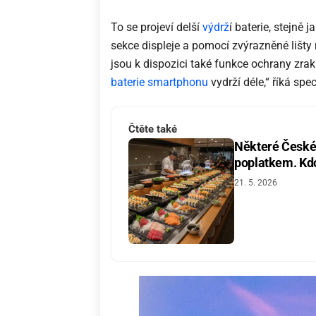
To se projeví delší
výdrž
í baterie, stejně 
sekce displeje a pomocí zvýrazněné lišt
jsou k dispozici také funkce ochrany zrak
baterie smartphonu
vydrží déle,“ říká spe
Čtěte také
Některé České 
poplatkem. Kdo 
21. 5. 2026