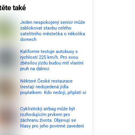
těte také
Jeden nespokojený senior může
zablokovat stavbu celého
satelitního městečka o několika
domech
Kalifornie testuje autobusy s
rychlostí 225 km/h. Pro svou
zběsilou jízdu budou mít vlastní
pruh na dálnici
Některé České restaurace
trestají nedojedená jídla
poplatkem. Kdo nedojí, připlatí si
Cyklistický airbag může být
rozhodujícím prvkem pro
záchranu života. Objevují se
hlasy pro jeho povinné zavedení