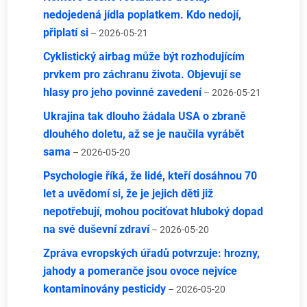
nedojedená jídla poplatkem. Kdo nedojí,
připlatí si
– 2026-05-21
Cyklistický airbag může být rozhodujícím
prvkem pro záchranu života. Objevují se
hlasy pro jeho povinné zavedení
– 2026-05-21
Ukrajina tak dlouho žádala USA o zbraně
dlouhého doletu, až se je naučila vyrábět
sama
– 2026-05-20
Psychologie říká, že lidé, kteří dosáhnou 70
let a uvědomí si, že je jejich děti již
nepotřebují, mohou pociťovat hluboký dopad
na své duševní zdraví
– 2026-05-20
Zpráva evropských úřadů potvrzuje: hrozny,
jahody a pomeranče jsou ovoce nejvíce
kontaminovány pesticidy
– 2026-05-20