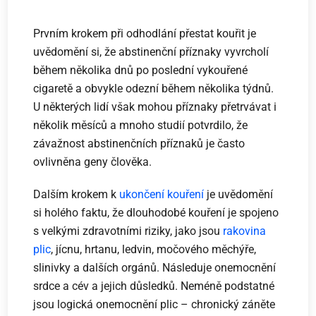
Prvním krokem při odhodlání přestat kouřit je
uvědomění si, že abstinenční příznaky vyvrcholí
během několika dnů po poslední vykouřené
cigaretě a obvykle odezní během několika týdnů.
U některých lidí však mohou příznaky přetrvávat i
několik měsíců a mnoho studií potvrdilo, že
závažnost abstinenčních příznaků je často
ovlivněna geny člověka.
Dalším krokem k
ukončení kouření
je uvědomění
si holého faktu, že dlouhodobé kouření je spojeno
s velkými zdravotními riziky, jako jsou
rakovina
plic
, jícnu, hrtanu, ledvin, močového měchýře,
slinivky a dalších orgánů. Následuje onemocnění
srdce a cév a jejich důsledků. Neméně podstatné
jsou logická onemocnění plic – chronický záněte