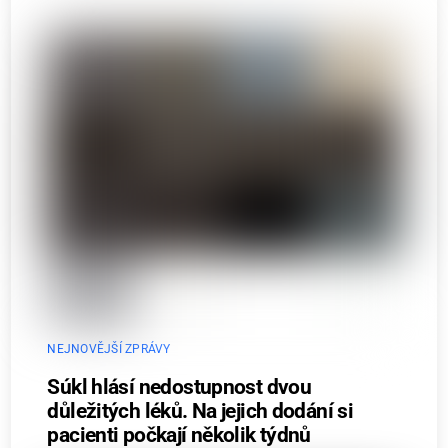
NEJNOVĚJŠÍ ZPRÁVY
Súkl hlásí nedostupnost dvou
důležitých léků. Na jejich dodání si
pacienti počkají několik týdnů