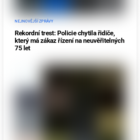
NEJNOVĚJŠÍ ZPRÁVY
Rekordní trest: Policie chytila řidiče,
který má zákaz řízení na neuvěřitelných
75 let