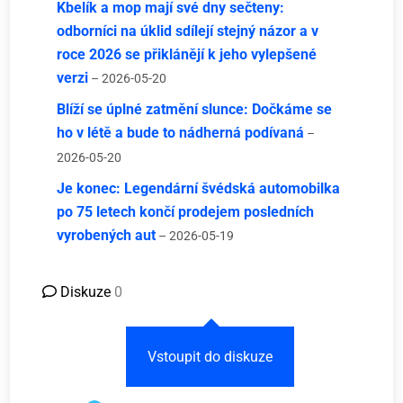
Kbelík a mop mají své dny sečteny:
odborníci na úklid sdílejí stejný názor a v
roce 2026 se přiklánějí k jeho vylepšené
verzi
– 2026-05-20
Blíží se úplné zatmění slunce: Dočkáme se
ho v létě a bude to nádherná podívaná
–
2026-05-20
Je konec: Legendární švédská automobilka
po 75 letech končí prodejem posledních
vyrobených aut
– 2026-05-19
Diskuze
0
Vstoupit do diskuze