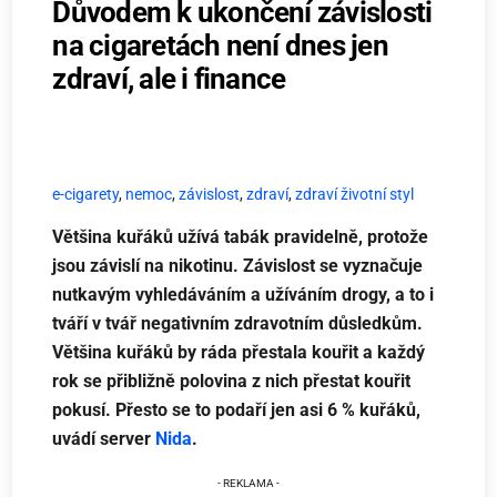
Důvodem k ukončení závislosti
na cigaretách není dnes jen
zdraví, ale i finance
e-cigarety
,
nemoc
,
závislost
,
zdraví
,
zdraví životní styl
Většina kuřáků užívá tabák pravidelně, protože
jsou závislí na nikotinu. Závislost se vyznačuje
nutkavým vyhledáváním a užíváním drogy, a to i
tváří v tvář negativním zdravotním důsledkům.
Většina kuřáků by ráda přestala kouřit a každý
rok se přibližně polovina z nich přestat kouřit
pokusí. Přesto se to podaří jen asi 6 % kuřáků,
uvádí server
Nida
.