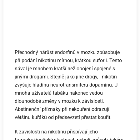
Přechodný nárůst endorfinů v mozku způsobuje
při podání nikotinu mírnou, krátkou euforii. Tento
nával je mnohem kratší než opojení spojené s
jinými drogami. Stejně jako jiné drogy, i nikotin
zvyšuje hladinu neurotransmiteru dopaminu. U
mnoha uživatelů tabáku nakonec vedou
dlouhodobé změny v mozku k závislosti.
Abstinenční příznaky při nekouření odrazují
většinu kuřáků od předsevzetí přestat kouřit.
K závislosti na nikotinu přispívají jeho
farmakokinetické vlastnosti neboli způsob, jakým