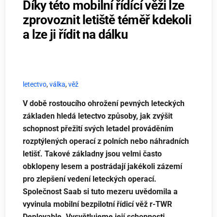
Díky této mobilní řídící věži lze
zprovoznit letiště téměř kdekoli
a lze ji řídit na dálku
letectvo
,
válka
,
věž
V době rostoucího ohrožení pevných leteckých
základen hledá letectvo způsoby, jak zvýšit
schopnost přežití svých letadel prováděním
rozptýlených operací z polních nebo náhradních
letišť. Takové základny jsou velmi často
obklopeny lesem a postrádají jakékoli zázemí
pro zlepšení vedení leteckých operací.
Společnost Saab si tuto mezeru uvědomila a
vyvinula mobilní bezpilotní řídicí věž r-TWR
Deployable. Vysvětlujeme její schopnosti.