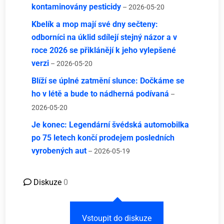
kontaminovány pesticidy
– 2026-05-20
Kbelík a mop mají své dny sečteny:
odborníci na úklid sdílejí stejný názor a v
roce 2026 se přiklánějí k jeho vylepšené
verzi
– 2026-05-20
Blíží se úplné zatmění slunce: Dočkáme se
ho v létě a bude to nádherná podívaná
–
2026-05-20
Je konec: Legendární švédská automobilka
po 75 letech končí prodejem posledních
vyrobených aut
– 2026-05-19
Diskuze
0
Vstoupit do diskuze