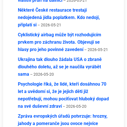
vlastní pruh na dálnici
– 2026-05-21
Některé České restaurace trestají
nedojedená jídla poplatkem. Kdo nedojí,
připlatí si
– 2026-05-21
Cyklistický airbag může být rozhodujícím
prvkem pro záchranu života. Objevují se
hlasy pro jeho povinné zavedení
– 2026-05-21
Ukrajina tak dlouho žádala USA o zbraně
dlouhého doletu, až se je naučila vyrábět
sama
– 2026-05-20
Psychologie říká, že lidé, kteří dosáhnou 70
let a uvědomí si, že je jejich děti již
nepotřebují, mohou pociťovat hluboký dopad
na své duševní zdraví
– 2026-05-20
Zpráva evropských úřadů potvrzuje: hrozny,
jahody a pomeranče jsou ovoce nejvíce