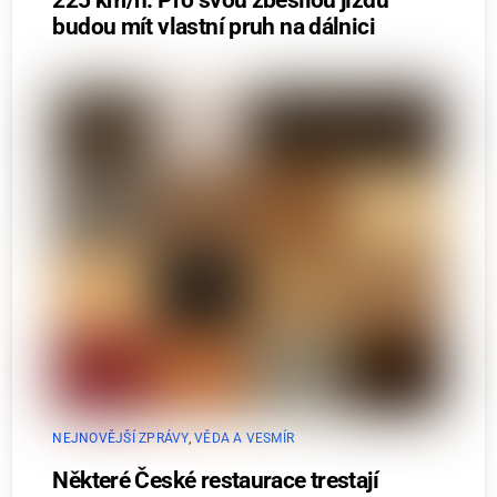
225 km/h. Pro svou zběsilou jízdu
budou mít vlastní pruh na dálnici
NEJNOVĚJŠÍ ZPRÁVY
,
VĚDA A VESMÍR
Některé České restaurace trestají