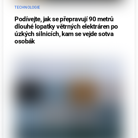
TECHNOLOGIE
Podívejte, jak se přepravují 90 metrů
dlouhé lopatky větrných elektráren po
úzkých silnicích, kam se vejde sotva
osobák