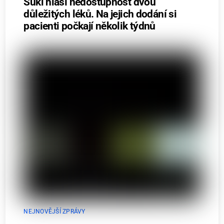
Súkl hlásí nedostupnost dvou
důležitých léků. Na jejich dodání si
pacienti počkají několik týdnů
NEJNOVĚJŠÍ ZPRÁVY