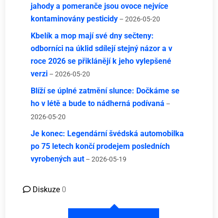
jahody a pomeranče jsou ovoce nejvíce
kontaminovány pesticidy
– 2026-05-20
Kbelík a mop mají své dny sečteny:
odborníci na úklid sdílejí stejný názor a v
roce 2026 se přiklánějí k jeho vylepšené
verzi
– 2026-05-20
Blíží se úplné zatmění slunce: Dočkáme se
ho v létě a bude to nádherná podívaná
–
2026-05-20
Je konec: Legendární švédská automobilka
po 75 letech končí prodejem posledních
vyrobených aut
– 2026-05-19
Diskuze
0