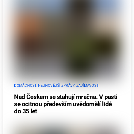
DOMÁCNOST
,
NEJNOVĚJŠÍ ZPRÁVY
,
ZAJÍMAVOSTI
Nad Českem se stahují mračna. V pasti
se ocitnou především uvědomělí lidé
do 35 let