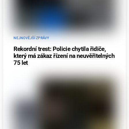
NEJNOVĚJŠÍ ZPRÁVY
Rekordní trest: Policie chytila řidiče,
který má zákaz řízení na neuvěřitelných
75 let