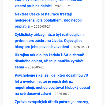
vlastní pruh na dálnici
– 2026-05-21
Některé České restaurace trestají
nedojedená jídla poplatkem. Kdo nedojí,
připlatí si
– 2026-05-21
Cyklistický airbag může být rozhodujícím
prvkem pro záchranu života. Objevují se
hlasy pro jeho povinné zavedení
– 2026-05-21
Ukrajina tak dlouho žádala USA o zbraně
dlouhého doletu, až se je naučila vyrábět
sama
– 2026-05-20
Psychologie říká, že lidé, kteří dosáhnou 70
let a uvědomí si, že je jejich děti již
nepotřebují, mohou pociťovat hluboký dopad
na své duševní zdraví
– 2026-05-20
Zpráva evropských úřadů potvrzuje: hrozny,