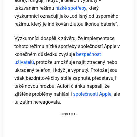
auta), fungují, i když je telefon vypnutý v
takzvaném režimu
nízké spotřeby
, který
výzkumníci označují jako „odlišný od úsporného
režimu, který je indikován žlutou ikonou baterie“.
Výzkumníci dospěli k závěru, že implementace
tohoto režimu nízké spotřeby společností Apple v
konečném důsledku zvyšuje
bezpečnost
uživatelů
, protože umožňuje najít ztracený nebo
ukradený telefon, i když je vypnutý. Protože jsou
však bezdrátové čipy stále zapnuté, představují
také novou hrozbu. Autoři článku napsali, že
zjištěné problémy nahlásili
společnosti Apple
, ale
ta zatím nereagovala.