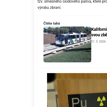
tzv. směsného oxidového paliva, které pr
výrobu zbraní.
Čtěte také
Kaliforn
svou zbě
21. 5. 2026