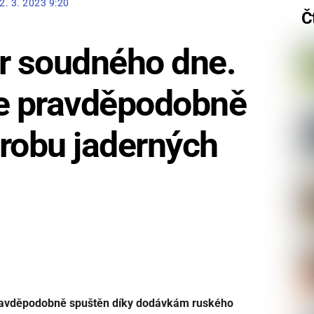
2. 3. 2023 9:20
Č
or soudného dne.
e pravděpodobně
robu jaderných
pravděpodobně spuštěn díky dodávkám ruského