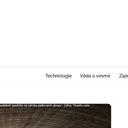
Technologie
Věda a vesmír
Zaj
odobně spuštěn na výrobu jaderných zbraní | Zdroj: Pexels.com
odobně spuštěn na výrobu jaderných zbraní | Zdroj: Pexels.com