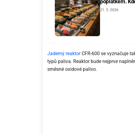
poplatkem. Kdo 
21. 5. 2026
Jaderný reaktor
CFR-600 se vyznačuje také
typů paliva. Reaktor bude nejprve napln
směsné oxidové palivo.