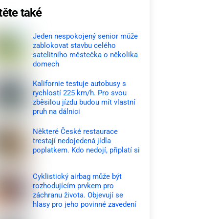
těte také
Jeden nespokojený senior může
zablokovat stavbu celého
satelitního městečka o několika
domech
Kalifornie testuje autobusy s
rychlostí 225 km/h. Pro svou
zběsilou jízdu budou mít vlastní
pruh na dálnici
Některé České restaurace
trestají nedojedená jídla
poplatkem. Kdo nedojí, připlatí si
Cyklistický airbag může být
rozhodujícím prvkem pro
záchranu života. Objevují se
hlasy pro jeho povinné zavedení