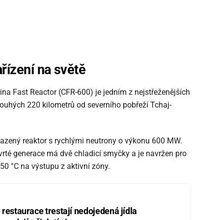
řízení na světě
ina Fast Reactor (CFR-600) je jedním z nejstřeženějších
pouhých 220 kilometrů od severního pobřeží Tchaj-
lazený reaktor s rychlými neutrony o výkonu 600 MW.
vrté generace má dvě chladicí smyčky a je navržen pro
50 °C na výstupu z aktivní zóny.
restaurace trestají nedojedená jídla