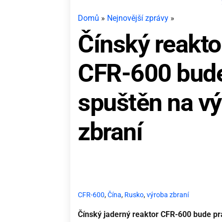
Domů
»
Nejnovější zprávy
»
Čínský reakt
CFR-600 bud
spuštěn na vý
zbraní
CFR-600
,
Čína
,
Rusko
,
výroba zbraní
Čínský jaderný reaktor CFR-600 bude 