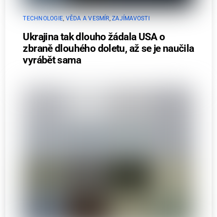
TECHNOLOGIE
,
VĚDA A VESMÍR
,
ZAJÍMAVOSTI
Ukrajina tak dlouho žádala USA o
zbraně dlouhého doletu, až se je naučila
vyrábět sama