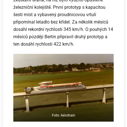
železniční kolejiště. První prototyp s kapacitou
šesti míst a vybavený proudnicovou vrtulí
připomínal letadlo bez křídel. Za několik měsíců
dosáhl rekordní rychlosti 345 km/h. O pouhých 14
měsíců později Bertin připravil druhý prototyp a
ten dosáhl rychlosti 422 km/h.
Foto: Aérotrain