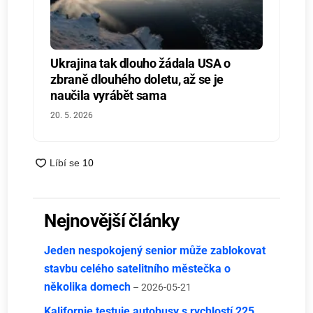
Ukrajina tak dlouho žádala USA o
zbraně dlouhého doletu, až se je
naučila vyrábět sama
20. 5. 2026
Nejnovější články
Jeden nespokojený senior může zablokovat
stavbu celého satelitního městečka o
několika domech
– 2026-05-21
Kalifornie testuje autobusy s rychlostí 225