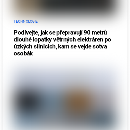
TECHNOLOGIE
Podívejte, jak se přepravují 90 metrů
dlouhé lopatky větrných elektráren po
úzkých silnicích, kam se vejde sotva
osobák