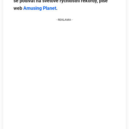
se podívat na světové rychlostní rekordy, píše
web
Amusing Planet
.