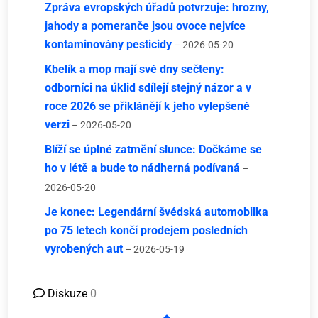
Zpráva evropských úřadů potvrzuje: hrozny,
jahody a pomeranče jsou ovoce nejvíce
kontaminovány pesticidy
– 2026-05-20
Kbelík a mop mají své dny sečteny:
odborníci na úklid sdílejí stejný názor a v
roce 2026 se přiklánějí k jeho vylepšené
verzi
– 2026-05-20
Blíží se úplné zatmění slunce: Dočkáme se
ho v létě a bude to nádherná podívaná
–
2026-05-20
Je konec: Legendární švédská automobilka
po 75 letech končí prodejem posledních
vyrobených aut
– 2026-05-19
Diskuze
0