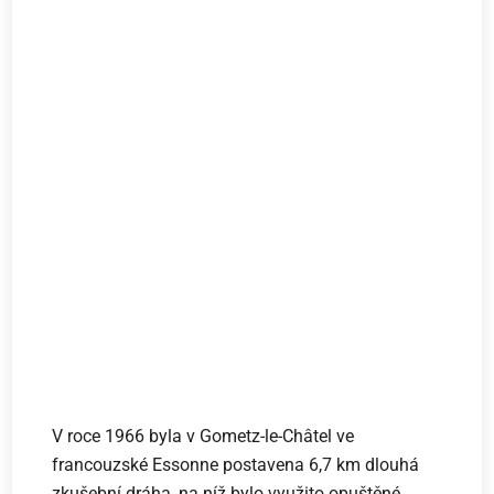
V roce 1966 byla v Gometz-le-Châtel ve
francouzské Essonne postavena 6,7 km dlouhá
zkušební dráha, na níž bylo využito opuštěné