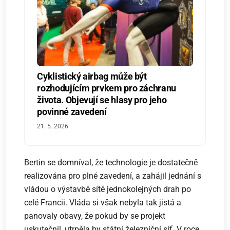
Cyklistický airbag může být
rozhodujícím prvkem pro záchranu
života. Objevují se hlasy pro jeho
povinné zavedení
21. 5. 2026
Bertin se domníval, že technologie je dostatečně
realizována pro plné zavedení, a zahájil jednání s
vládou o výstavbě sítě jednokolejných drah po
celé Francii. Vláda si však nebyla tak jistá a
panovaly obavy, že pokud by se projekt
uskutečnil, utrpěla by státní železniční síť. V roce