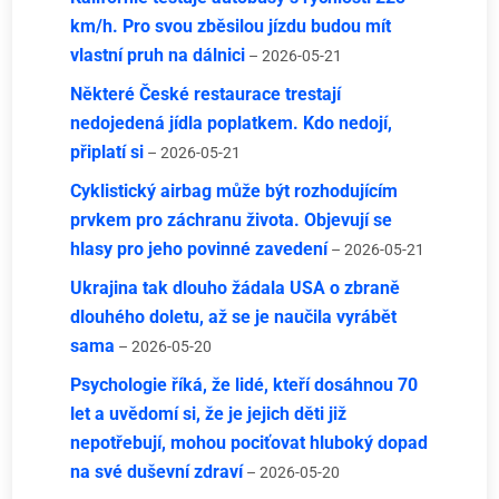
km/h. Pro svou zběsilou jízdu budou mít
vlastní pruh na dálnici
– 2026-05-21
Některé České restaurace trestají
nedojedená jídla poplatkem. Kdo nedojí,
připlatí si
– 2026-05-21
Cyklistický airbag může být rozhodujícím
prvkem pro záchranu života. Objevují se
hlasy pro jeho povinné zavedení
– 2026-05-21
Ukrajina tak dlouho žádala USA o zbraně
dlouhého doletu, až se je naučila vyrábět
sama
– 2026-05-20
Psychologie říká, že lidé, kteří dosáhnou 70
let a uvědomí si, že je jejich děti již
nepotřebují, mohou pociťovat hluboký dopad
na své duševní zdraví
– 2026-05-20