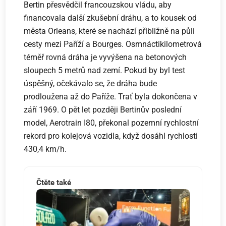
Bertin přesvědčil francouzskou vládu, aby
financovala další zkušební dráhu, a to kousek od
města Orleans, které se nachází přibližně na půli
cesty mezi Paříží a Bourges. Osmnáctikilometrová
téměř rovná dráha je vyvýšena na betonových
sloupech 5 metrů nad zemí. Pokud by byl test
úspěšný, očekávalo se, že dráha bude
prodloužena až do Paříže. Trať byla dokončena v
září 1969. O pět let později Bertinův poslední
model, Aerotrain I80, překonal pozemní rychlostní
rekord pro kolejová vozidla, když dosáhl rychlosti
430,4 km/h.
Čtěte také