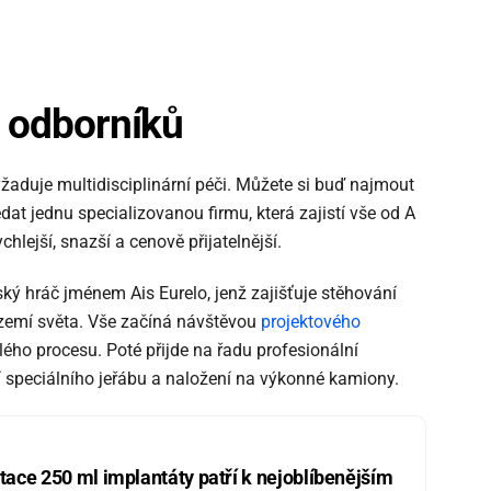
z odborníků
žaduje multidisciplinární péči. Můžete si buď najmout
at jednu specializovanou firmu, která zajistí vše od A
hlejší, snazší a cenově přijatelnější.
ký hráč jménem Ais Eurelo, jenž zajišťuje stěhování
a zemí světa. Vše začíná návštěvou
projektového
elého procesu. Poté přijde na řadu profesionální
í speciálního jeřábu a naložení na výkonné kamiony.
ce 250 ml implantáty patří k nejoblíbenějším