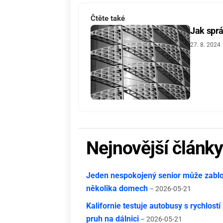
Čtěte také
Jak sprá
27. 8. 2024
Nejnovější článk
Jeden nespokojený senior může zablok
několika domech
– 2026-05-21
Kalifornie testuje autobusy s rychlost
pruh na dálnici
– 2026-05-21