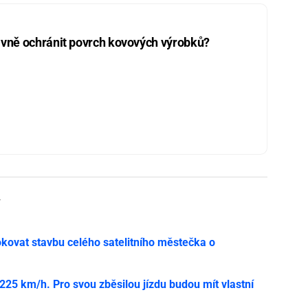
vně ochránit povrch kovových výrobků?
y
ovat stavbu celého satelitního městečka o
í 225 km/h. Pro svou zběsilou jízdu budou mít vlastní