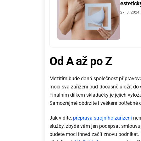
estetic
27. 8. 2024
Od A až po Z
Mezitím bude daná společnost připravova
moci svá zařízení buď dočasně uložit do s
Finálním dílkem skládačky je jejich vylož
Samozřejmě obdržíte i veškeré potřebné 
Jak vidíte,
přeprava strojního zařízení
nen
služby, zbyde vám jen podepsat smlouvu, 
budete moci ihned začít znovu podnikat.