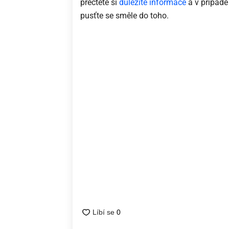
přečtěte si
důležité informace
a v případě
pusťte se směle do toho.