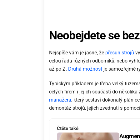
Neobejdete se be
Nejspíše vám je jasné, že
přesun strojů
vy
celou řadu různých odborníků, nebo vyhled
až po Z.
Druhá možnost
je samozřejmě ryc
Typickým příkladem je třeba velký tuzems
celých firem i jejich součástí do několik
manažera
, který sestaví dokonalý plán c
demontáž strojů, jejich zvednutí s pomoc
Čtěte také
Augmenta