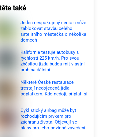
těte také
Jeden nespokojený senior může
zablokovat stavbu celého
satelitního městečka o několika
domech
Kalifornie testuje autobusy s
rychlostí 225 km/h. Pro svou
zběsilou jízdu budou mít vlastní
pruh na dálnici
Některé České restaurace
trestají nedojedená jídla
poplatkem. Kdo nedojí, připlatí si
Cyklistický airbag může být
rozhodujícím prvkem pro
záchranu života. Objevují se
hlasy pro jeho povinné zavedení