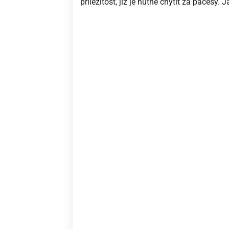
příležitost, již je nutné chytit za pačesy. 