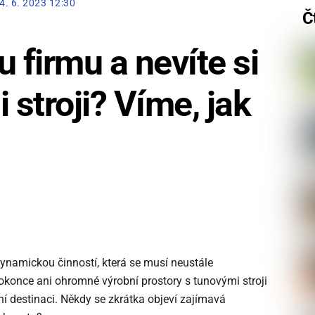
4. 6. 2023 12:30
Č
 firmu a nevíte si
 stroji? Víme, jak
dynamickou činností, která se musí neustále
Dokonce ani ohromné výrobní prostory s tunovými stroji
í destinaci. Někdy se zkrátka objeví zajímavá