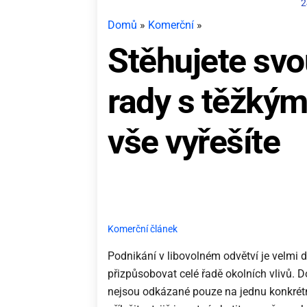
2
Domů
»
Komerční
»
Stěhujete svou
rady s těžkými
vše vyřešíte
Komerční článek
Podnikání v libovolném odvětví je velmi 
přizpůsobovat celé řadě okolních vlivů. 
nejsou odkázané pouze na jednu konkrétn