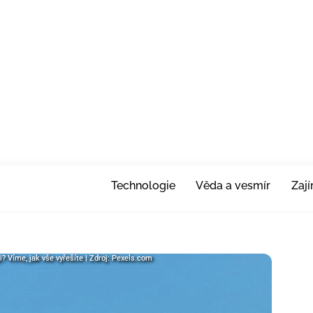
Technologie
Věda a vesmír
Zaj
i? Víme, jak vše vyřešíte | Zdroj: Pexels.com
i? Víme, jak vše vyřešíte | Zdroj: Pexels.com