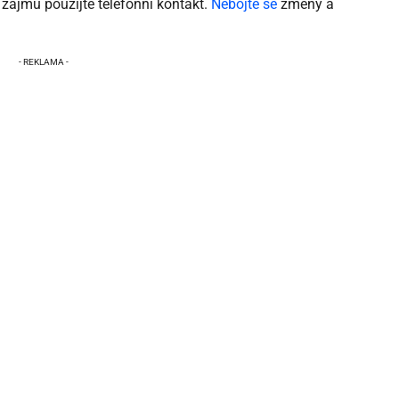
 zájmu použijte telefonní kontakt.
Nebojte se
změny a