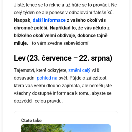
Jistě, lehce se to řekne a už hůře se to provádí. Ne
celý týden se ale ponese v odhalování falešníků.
Naopak,
další informace
z vašeho okolí vás
ohromně potěší. Například to, že vás někdo z
blízkého okolí velmi obdivuje, dokonce tajně
miluje.
I to vám zvedne sebevědomí.
Lev (23. července – 22. srpna)
Tajemství, které odkryjete,
změní celý
váš
dosavadní
pohled na
svět. Půjde o záležitost,
která vás velmi dlouho zajímala, ale neměli jste
všechny dostupné informace k tomu, abyste se
dozvěděli celou pravdu.
Čtěte také