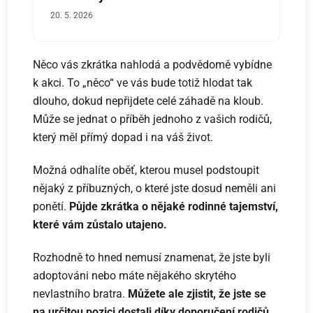
20. 5. 2026
Něco vás zkrátka nahlodá a podvědomě vybídne
k akci. To „něco“ ve vás bude totiž hlodat tak
dlouho, dokud nepřijdete celé záhadě na kloub.
Může se jednat o příběh jednoho z vašich rodičů,
který měl přímý dopad i na váš život.
Možná odhalíte oběť, kterou musel podstoupit
nějaký z příbuzných, o které jste dosud neměli ani
ponětí.
Půjde zkrátka o nějaké rodinné tajemství,
které vám zůstalo utajeno.
Rozhodně to hned nemusí znamenat, že jste byli
adoptováni nebo máte nějakého skrytého
nevlastního bratra.
Můžete ale zjistit, že jste se
na určitou pozici dostali díky doporučení rodičů,