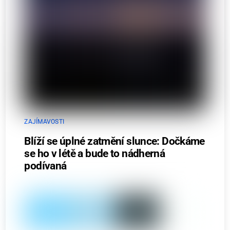
ZAJÍMAVOSTI
Blíží se úplné zatmění slunce: Dočkáme
se ho v létě a bude to nádherná
podívaná