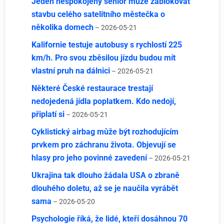
Jeden nespokojený senior může zablokovat
stavbu celého satelitního městečka o
několika domech
– 2026-05-21
Kalifornie testuje autobusy s rychlostí 225
km/h. Pro svou zběsilou jízdu budou mít
vlastní pruh na dálnici
– 2026-05-21
Některé České restaurace trestají
nedojedená jídla poplatkem. Kdo nedojí,
připlatí si
– 2026-05-21
Cyklistický airbag může být rozhodujícím
prvkem pro záchranu života. Objevují se
hlasy pro jeho povinné zavedení
– 2026-05-21
Ukrajina tak dlouho žádala USA o zbraně
dlouhého doletu, až se je naučila vyrábět
sama
– 2026-05-20
Psychologie říká, že lidé, kteří dosáhnou 70