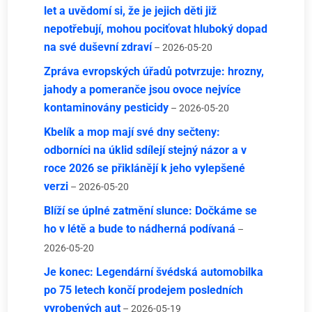
let a uvědomí si, že je jejich děti již
nepotřebují, mohou pociťovat hluboký dopad
na své duševní zdraví
– 2026-05-20
Zpráva evropských úřadů potvrzuje: hrozny,
jahody a pomeranče jsou ovoce nejvíce
kontaminovány pesticidy
– 2026-05-20
Kbelík a mop mají své dny sečteny:
odborníci na úklid sdílejí stejný názor a v
roce 2026 se přiklánějí k jeho vylepšené
verzi
– 2026-05-20
Blíží se úplné zatmění slunce: Dočkáme se
ho v létě a bude to nádherná podívaná
–
2026-05-20
Je konec: Legendární švédská automobilka
po 75 letech končí prodejem posledních
vyrobených aut
– 2026-05-19