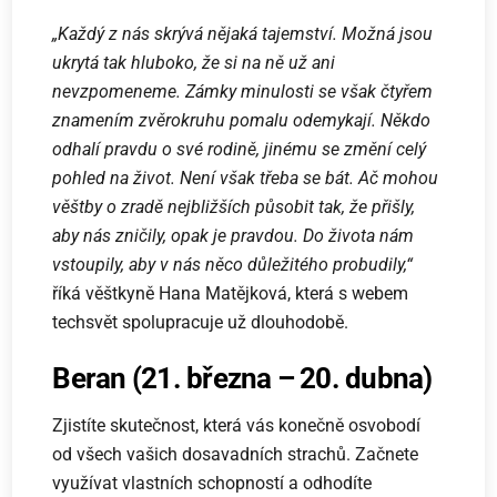
„Každý z nás skrývá nějaká tajemství. Možná jsou
ukrytá tak hluboko, že si na ně už ani
nevzpomeneme. Zámky minulosti se však čtyřem
znamením zvěrokruhu pomalu odemykají. Někdo
odhalí pravdu o své rodině, jinému se změní celý
pohled na život. Není však třeba se bát. Ač mohou
věštby o zradě nejbližších působit tak, že přišly,
aby nás zničily, opak je pravdou. Do života nám
vstoupily, aby v nás něco důležitého probudily,“
říká věštkyně Hana Matějková, která s webem
techsvět spolupracuje už dlouhodobě.
Beran (21. března – 20. dubna)
Zjistíte skutečnost, která vás konečně osvobodí
od všech vašich dosavadních strachů. Začnete
využívat vlastních schopností a odhodíte