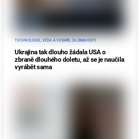
TECHNOLOGIE
,
VĚDA A VESMÍR
,
ZAJÍMAVOSTI
Ukrajina tak dlouho žádala USA o
zbraně dlouhého doletu, až se je naučila
vyrábět sama