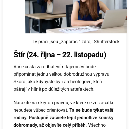
I v práci jsou „záporáci“ zdroj: Shutterstock
Štír (24. října – 22. listopadu)
Vaše cesta za odhalením tajemství bude
připomínat jednu velkou dobrodružnou výpravu.
Skoro jako kdybyste byli archeologové, kteří
pátrají v hlíně po důležitých artefaktech.
Narazíte na skrytou pravdu, ve které se ze začátku
nebudete vůbec orientovat.
Ta se bude týkat vaší
rodiny. Postupně začnete lepit jednotlivé kousky
dohromady, až objevíte celý příběh.
Všechno