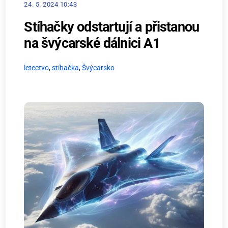
24. 5. 2024 10:43
Stíhačky odstartují a přistanou
na švýcarské dálnici A1
letectvo
,
stíhačka
,
Švýcarsko