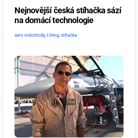
Nejnovější česká stíhačka sází
na domácí technologie
aero vodochody
,
l-39ng
,
stíhačka