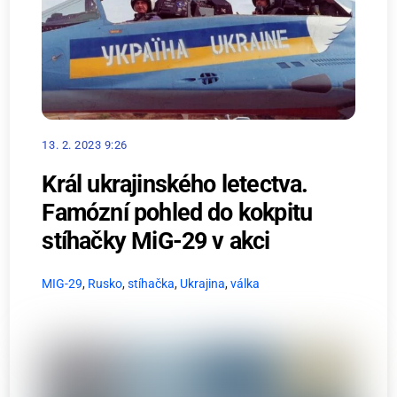
13. 2. 2023 9:26
Král ukrajinského letectva.
Famózní pohled do kokpitu
stíhačky MiG-29 v akci
MIG-29
,
Rusko
,
stíhačka
,
Ukrajina
,
válka