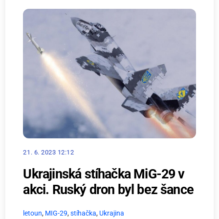
21. 6. 2023 12:12
Ukrajinská stíhačka MiG-29 v
akci. Ruský dron byl bez šance
letoun
,
MIG-29
,
stíhačka
,
Ukrajina