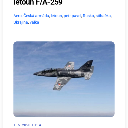
letoun F/A-259
Aero
,
Česká armáda
,
letoun
,
petr pavel
,
Rusko
,
stíhačka
,
Ukrajina
,
válka
1. 5. 2023 10:14