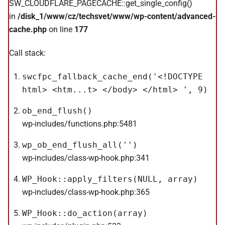
SW_CLOUDFLARE_PAGECACHE::get_single_config()
in
/disk_1/www/cz/techsvet/www/wp-content/advanced-
cache.php
on line
177
Call stack:
swcfpc_fallback_cache_end('<!DOCTYPE
html> <htm...t> </body> </html> ', 9)
ob_end_flush()
wp-includes/functions.php:5481
wp_ob_end_flush_all('')
wp-includes/class-wp-hook.php:341
WP_Hook::apply_filters(NULL, array)
wp-includes/class-wp-hook.php:365
WP_Hook::do_action(array)