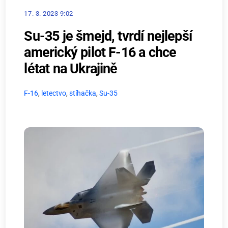
17. 3. 2023 9:02
Su-35 je šmejd, tvrdí nejlepší
americký pilot F-16 a chce
létat na Ukrajině
F-16
,
letectvo
,
stíhačka
,
Su-35