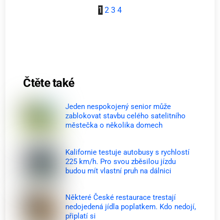
1
2
3
4
Čtěte také
Jeden nespokojený senior může
zablokovat stavbu celého satelitního
městečka o několika domech
Kalifornie testuje autobusy s rychlostí
225 km/h. Pro svou zběsilou jízdu
budou mít vlastní pruh na dálnici
Některé České restaurace trestají
nedojedená jídla poplatkem. Kdo nedojí,
připlatí si