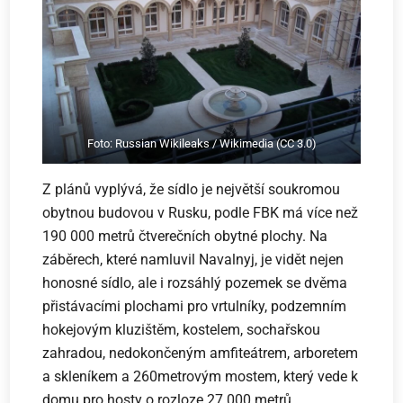
Foto: Russian Wikileaks / Wikimedia (CC 3.0)
Z plánů vyplývá, že sídlo je největší soukromou
obytnou budovou v Rusku, podle FBK má více než
190 000 metrů čtverečních obytné plochy. Na
záběrech, které namluvil Navalnyj, je vidět nejen
honosné sídlo, ale i rozsáhlý pozemek se dvěma
přistávacími plochami pro vrtulníky, podzemním
hokejovým kluzištěm, kostelem, sochařskou
zahradou, nedokončeným amfiteátrem, arboretem
a skleníkem a 260metrovým mostem, který vede k
domu pro hosty o rozloze 27 000 metrů