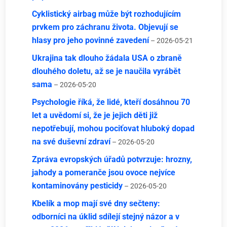
Cyklistický airbag může být rozhodujícím
prvkem pro záchranu života. Objevují se
hlasy pro jeho povinné zavedení
– 2026-05-21
Ukrajina tak dlouho žádala USA o zbraně
dlouhého doletu, až se je naučila vyrábět
sama
– 2026-05-20
Psychologie říká, že lidé, kteří dosáhnou 70
let a uvědomí si, že je jejich děti již
nepotřebují, mohou pociťovat hluboký dopad
na své duševní zdraví
– 2026-05-20
Zpráva evropských úřadů potvrzuje: hrozny,
jahody a pomeranče jsou ovoce nejvíce
kontaminovány pesticidy
– 2026-05-20
Kbelík a mop mají své dny sečteny:
odborníci na úklid sdílejí stejný názor a v