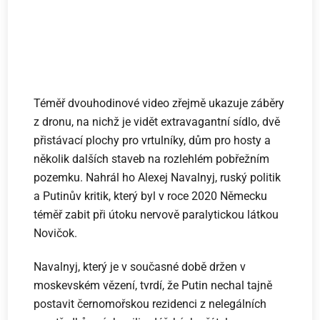
Téměř dvouhodinové video zřejmě ukazuje záběry
z dronu, na nichž je vidět extravagantní sídlo, dvě
přistávací plochy pro vrtulníky, dům pro hosty a
několik dalších staveb na rozlehlém pobřežním
pozemku. Nahrál ho Alexej Navalnyj, ruský politik
a Putinův kritik, který byl v roce 2020 Německu
téměř zabit při útoku nervově paralytickou látkou
Novičok.
Navalnyj, který je v současné době držen v
moskevském vězení, tvrdí, že Putin nechal tajně
postavit černomořskou rezidenci z nelegálních