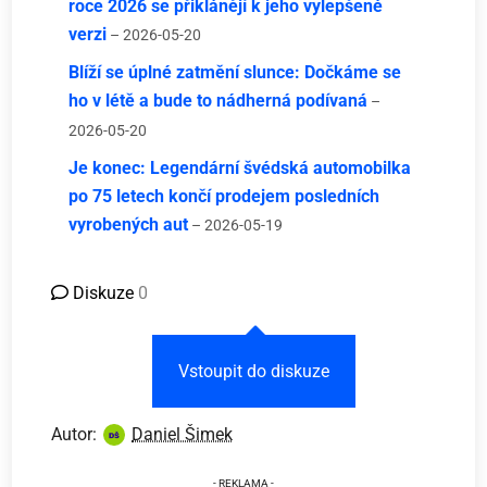
roce 2026 se přiklánějí k jeho vylepšené
verzi
– 2026-05-20
Blíží se úplné zatmění slunce: Dočkáme se
ho v létě a bude to nádherná podívaná
–
2026-05-20
Je konec: Legendární švédská automobilka
po 75 letech končí prodejem posledních
vyrobených aut
– 2026-05-19
Diskuze
0
Vstoupit do diskuze
Autor:
Daniel Šimek