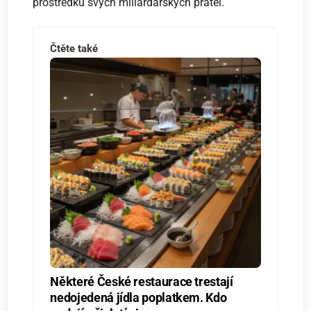
prostředků svých miliardářských přátel.
Čtěte také
Některé České restaurace trestají
nedojedená jídla poplatkem. Kdo