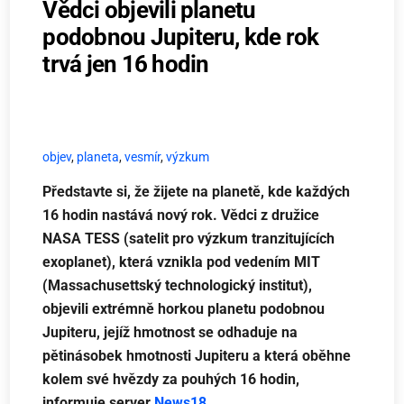
Vědci objevili planetu
podobnou Jupiteru, kde rok
trvá jen 16 hodin
objev
,
planeta
,
vesmír
,
výzkum
Představte si, že žijete na planetě, kde každých
16 hodin nastává nový rok. Vědci z družice
NASA TESS (satelit pro výzkum tranzitujících
exoplanet), která vznikla pod vedením MIT
(Massachusettský technologický institut),
objevili extrémně horkou planetu podobnou
Jupiteru, jejíž hmotnost se odhaduje na
pětinásobek hmotnosti Jupiteru a která oběhne
kolem své hvězdy za pouhých 16 hodin,
informuje server
News18
.