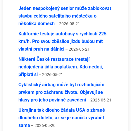
Jeden nespokojený senior může zablokovat
stavbu celého satelitního městečka o
několika domech
– 2026-05-21
Kalifornie testuje autobusy s rychlostí 225
km/h. Pro svou zběsilou jízdu budou mít
vlastní pruh na dálnici
– 2026-05-21
Některé České restaurace trestají
nedojedená jídla poplatkem. Kdo nedojí,
připlatí si
– 2026-05-21
Cyklistický airbag může být rozhodujícím
prvkem pro záchranu života. Objevují se
hlasy pro jeho povinné zavedení
– 2026-05-21
Ukrajina tak dlouho žádala USA o zbraně
dlouhého doletu, až se je naučila vyrábět
sama
– 2026-05-20