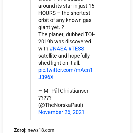
around its star in just 16
HOURS – the shortest
orbit of any known gas
giant yet. ?
The planet, dubbed TOI-
2019b was discovered
with
#NASA
#TESS
satellite and hopefully
shed light on it all.
pic.twitter.com/mAen1
J396X
— Mr Pål Christiansen
?????
(@TheNorskaPaul)
November 26, 2021
Zdroj
: news18.com