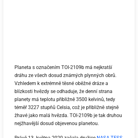
Planeta s označením TOI-2109b má nejkratší
dráhu ze všech dosud známých plynných obrů.
Vzhledem k extrémně těsné oběžné dráze a
blízkosti hvězdy se odhaduje, že denní strana
planety má teplotu přibližně 3500 kelvinů, tedy
téměř 3227 stupňů Celsia, což je přibližně stejně
žhavé jako malá hvězda. TOI-2109b je tak druhou
nejžhavější dosud objevenou planetou.
Právě 13. května 2020 začala družice
NASA TESS