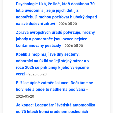
Psychologie říká, že lidé, kteří dosáhnou 70
let a uvědomí si, že je jejich děti již
nepotřebují, mohou pociťovat hluboký dopad
na své duševní zdraví
– 2026-05-20
Zpráva evropských úřadů potvrzuje: hrozny,
jahody a pomeranče jsou ovoce nejvíce
kontaminovány pesticidy
– 2026-05-20
Kbelík a mop mají své dny sečteny:
odborníci na úklid sdílejí stejný názor a v
roce 2026 se přiklánějí k jeho vylepšené
verzi
– 2026-05-20
Blíží se úplné zatmění slunce: Dočkáme se
ho v létě a bude to nádherná podívaná
–
2026-05-20
Je konec: Legendární švédská automobilka
po 75 letech končí prodejem posledních