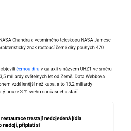
e NASA Chandra a vesmírného teleskopu NASA Jamese
akteristický znak rostoucí černé díry pouhých 470
 objevili
černou díru
v galaxii s názvem UHZ1 ve směru
í 3,5 miliardy světelných let od Země. Data Webbova
ohem vzdálenější než kupa, a to 13,2 miliardy
tarý pouze 3 % svého současného stáří.
restaurace trestají nedojedená jídla
nedojí, připlatí si