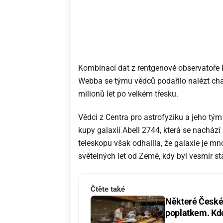
Kombinací dat z rentgenové observatoř
Webba se týmu vědců podařilo nalézt char
milionů let po velkém třesku.
Vědci z Centra pro astrofyziku a jeho tým
kupy galaxií Abell 2744, která se nacház
teleskopu však odhalila, že galaxie je mn
světelných let od Země, kdy byl vesmír s
Čtěte také
Některé České 
poplatkem. Kdo 