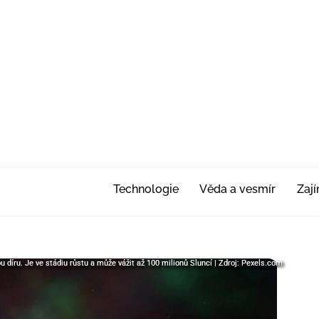
Technologie
Věda a vesmír
Zaj
 díru. Je ve stádiu růstu a může vážit až 100 milionů Sluncí | Zdroj: Pexels.com
 díru. Je ve stádiu růstu a může vážit až 100 milionů Sluncí | Zdroj: Pexels.com