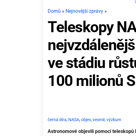
Domů
»
Nejnovější zprávy
»
Teleskopy NA
nejvzdálenějš
ve stádiu růst
100 milionů S
černá díra
,
NASA
,
objev
,
vesmír
,
výzkum
Astronomové objevili pomocí teleskopů