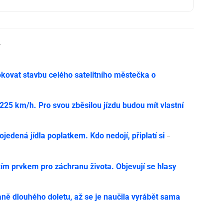
y
ovat stavbu celého satelitního městečka o
í 225 km/h. Pro svou zběsilou jízdu budou mít vlastní
jedená jídla poplatkem. Kdo nedojí, připlatí si
–
cím prvkem pro záchranu života. Objevují se hlasy
1
ně dlouhého doletu, až se je naučila vyrábět sama