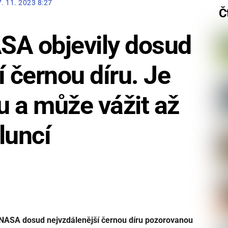
7. 11. 2023 8:27
Č
SA objevily dosud
í černou díru. Je
u a může vážit až
luncí
 NASA dosud nejvzdálenější černou díru pozorovanou