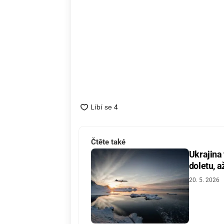
Čtěte také
Ukrajina
doletu, a
20. 5. 2026