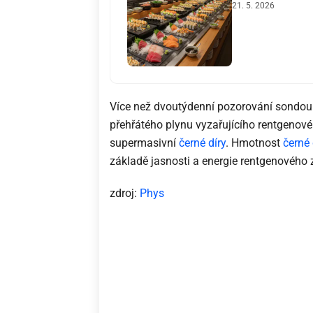
21. 5. 2026
Více než dvoutýdenní pozorování sondou 
přehřátého plynu vyzařujícího rentgenové 
supermasivní
černé díry
. Hmotnost
černé 
základě jasnosti a energie rentgenového z
zdroj:
Phys