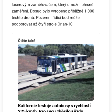
laserovým zaměřovačem, který umožní přesné
zaměření. Dosud bylo vyrobeno přibližně 1 000
těchto dronů. Pozemní řídicí bod může
podporovat až čtyři stroje Orlan-10.
Čtěte také
Kalifornie testuje autobusy s rychlostí
225 km/h. Pro svou zběsilou jízdu