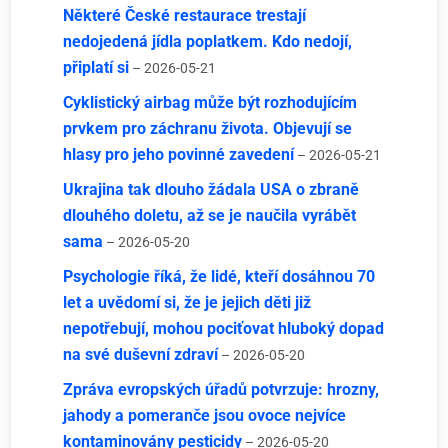
Některé České restaurace trestají
nedojedená jídla poplatkem. Kdo nedojí,
připlatí si
– 2026-05-21
Cyklistický airbag může být rozhodujícím
prvkem pro záchranu života. Objevují se
hlasy pro jeho povinné zavedení
– 2026-05-21
Ukrajina tak dlouho žádala USA o zbraně
dlouhého doletu, až se je naučila vyrábět
sama
– 2026-05-20
Psychologie říká, že lidé, kteří dosáhnou 70
let a uvědomí si, že je jejich děti již
nepotřebují, mohou pociťovat hluboký dopad
na své duševní zdraví
– 2026-05-20
Zpráva evropských úřadů potvrzuje: hrozny,
jahody a pomeranče jsou ovoce nejvíce
kontaminovány pesticidy
– 2026-05-20