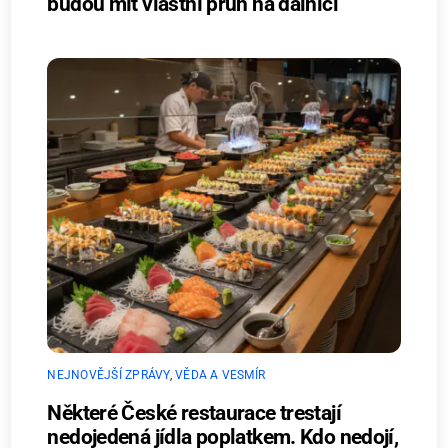
budou mít vlastní pruh na dálnici
NEJNOVĚJŠÍ ZPRÁVY
,
VĚDA A VESMÍR
Některé České restaurace trestají
nedojedená jídla poplatkem. Kdo nedojí,