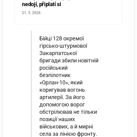
nedojí, připlatí si
21. 5. 2026
Бійці 128 окремої
гірсько-штурмової
Закарпатської
бригади збили новітній
російський
безпілотник
«Орлан-10», який
коригував вогонь
артилерії. За його
допомогою ворог
обстрілював не тільки
позиції наших
військових, а й мирні
села за лінією фронту.