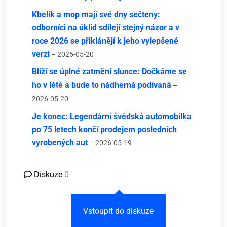
Kbelík a mop mají své dny sečteny:
odborníci na úklid sdílejí stejný názor a v
roce 2026 se přiklánějí k jeho vylepšené
verzi
– 2026-05-20
Blíží se úplné zatmění slunce: Dočkáme se
ho v létě a bude to nádherná podívaná
–
2026-05-20
Je konec: Legendární švédská automobilka
po 75 letech končí prodejem posledních
vyrobených aut
– 2026-05-19
Diskuze
0
Vstoupit do diskuze