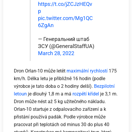
https://t.co/jZCJzHEQv
p
pic.twitter.com/Mg1QC
6ZgAn
— Генеральний штаб
ЗСУ (@GeneralStaffUA)
March 28, 2022
Dron Orlan-10 může letět
maximální rychlostí
175
km/h. Délka letu je přibližně 16 hodin (podle
výrobce je tato doba o 2 hodiny delší).
Bezpilotní
letoun
je dlouhý 1,8 m a má
rozpětí křídel
je 3,1 m.
Dron může nést až 5 kg užitečného nákladu.
Orlan-10 startuje z odpalovacího zařízení a k
přistání používá padák. Podle výrobce může
pracovat při teplotách od minus 30 do plus 40