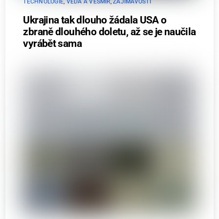
TECHNOLOGIE
,
VĚDA A VESMÍR
,
ZAJÍMAVOSTI
Ukrajina tak dlouho žádala USA o
zbraně dlouhého doletu, až se je naučila
vyrábět sama