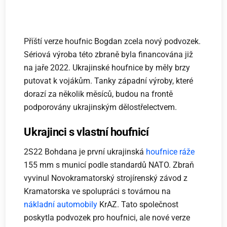
Příští verze houfnic Bogdan zcela nový podvozek.
Sériová výroba této zbraně byla financována již
na jaře 2022. Ukrajinské houfnice by měly brzy
putovat k vojákům. Tanky západní výroby, které
dorazí za několik měsíců, budou na frontě
podporovány ukrajinským dělostřelectvem.
Ukrajinci s vlastní houfnicí
2S22 Bohdana je první ukrajinská
houfnice ráže
155 mm s municí podle standardů NATO. Zbraň
vyvinul Novokramatorský strojírenský závod z
Kramatorska ve spolupráci s továrnou na
nákladní automobily
KrAZ. Tato společnost
poskytla podvozek pro houfnici, ale nové verze