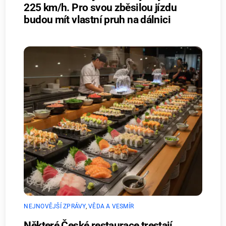
225 km/h. Pro svou zběsilou jízdu
budou mít vlastní pruh na dálnici
NEJNOVĚJŠÍ ZPRÁVY
,
VĚDA A VESMÍR
Některé České restaurace trestají