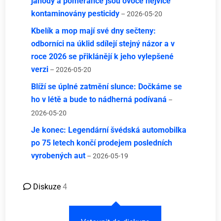
jahody a pomeranče jsou ovoce nejvíce
kontaminovány pesticidy
– 2026-05-20
Kbelík a mop mají své dny sečteny:
odborníci na úklid sdílejí stejný názor a v
roce 2026 se přiklánějí k jeho vylepšené
verzi
– 2026-05-20
Blíží se úplné zatmění slunce: Dočkáme se
ho v létě a bude to nádherná podívaná
–
2026-05-20
Je konec: Legendární švédská automobilka
po 75 letech končí prodejem posledních
vyrobených aut
– 2026-05-19
Diskuze
4