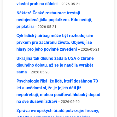
vlastní pruh na dálnici
– 2026-05-21
Některé České restaurace trestají
nedojedená jídla poplatkem. Kdo nedojí,
připlatí si
– 2026-05-21
Cyklistický airbag může být rozhodujícím
prvkem pro záchranu života. Objevují se
hlasy pro jeho povinné zavedení
– 2026-05-21
Ukrajina tak dlouho žádala USA o zbraně
dlouhého doletu, až se je naučila vyrábět
sama
– 2026-05-20
Psychologie říká, že lidé, kteří dosáhnou 70
let a uvědomí si, že je jejich děti již
nepotřebují, mohou pociťovat hluboký dopad
na své duševní zdraví
– 2026-05-20
Zpráva evropských úřadů potvrzuje: hrozny,