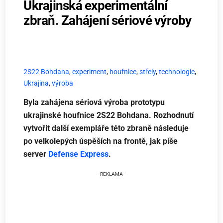
Ukrajinská experimentální
zbraň. Zahájení sériové výroby
2S22 Bohdana
,
experiment
,
houfnice
,
střely
,
technologie
,
Ukrajina
,
výroba
Byla zahájena sériová výroba prototypu
ukrajinské houfnice 2S22 Bohdana. Rozhodnutí
vytvořit další exempláře této zbraně následuje
po velkolepých úspěších na frontě, jak píše
server
Defense Express
.