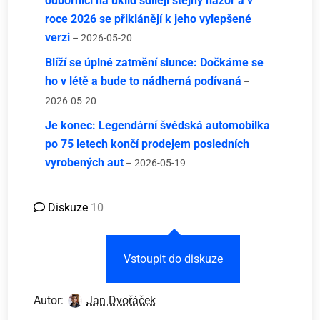
odborníci na úklid sdílejí stejný názor a v
roce 2026 se přiklánějí k jeho vylepšené
verzi
– 2026-05-20
Blíží se úplné zatmění slunce: Dočkáme se
ho v létě a bude to nádherná podívaná
–
2026-05-20
Je konec: Legendární švédská automobilka
po 75 letech končí prodejem posledních
vyrobených aut
– 2026-05-19
Diskuze
10
Vstoupit do diskuze
Autor:
Jan Dvořáček