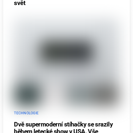
svět
TECHNOLOGIE
Dvě supermoderní stíhačky se srazily
během letecké show v USA. Vše