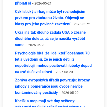
připlatí si
– 2026-05-21
Cyklistický airbag může být rozhodujícím
prvkem pro záchranu života. Objevují se
hlasy pro jeho povinné zavedení
– 2026-05-21
Ukrajina tak dlouho žádala USA o zbraně
dlouhého doletu, až se je naučila vyrábět
sama
– 2026-05-20
Psychologie říká, že lidé, kteří dosáhnou 70
let a uvědomí si, že je jejich děti již
nepotřebují, mohou pociťovat hluboký dopad
na své duševní zdraví
– 2026-05-20
Zpráva evropských úřadů potvrzuje: hrozny,
jahody a pomeranče jsou ovoce nejvíce
kontaminovány pesticidy
– 2026-05-20
Kbelík a mop mají své dny sečteny: