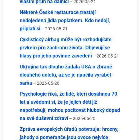
vlastní pruh na dálnici
– 2026-05-21
Některé České restaurace trestají
nedojedená jídla poplatkem. Kdo nedojí,
připlatí si
– 2026-05-21
Cyklistický airbag může být rozhodujícím
prvkem pro záchranu života. Objevují se
hlasy pro jeho povinné zavedení
– 2026-05-21
Ukrajina tak dlouho žádala USA o zbraně
dlouhého doletu, až se je naučila vyrábět
sama
– 2026-05-20
Psychologie říká, že lidé, kteří dosáhnou 70
let a uvědomí si, že je jejich děti již
nepotřebují, mohou pociťovat hluboký dopad
na své duševní zdraví
– 2026-05-20
Zpráva evropských úřadů potvrzuje: hrozny,
jahody a pomeranče jsou ovoce nejvíce