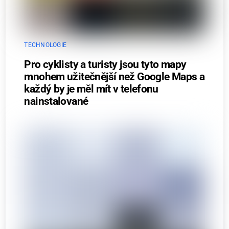
TECHNOLOGIE
Pro cyklisty a turisty jsou tyto mapy
mnohem užitečnější než Google Maps a
každý by je měl mít v telefonu
nainstalované