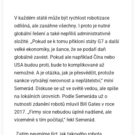
V každém státě může být rychlost robotizace
odlišná, ale zasáhne všechny. I proto je nutné
globální řešení a také nepříliš administrativně
složité. „Pokud se k tomu přikloní státy G7 a další
velké ekonomiky, je šance, že se podaří daň
globálně zavést. Pokud ale například Čína nebo
USA budou proti, bude to komplikované až
nemožné. A je otázka, jak je přesvědčit, protože
sankce vytvářejí nerovnost a nepřátelství,“ míní
Semerád. Diskuse se už ve světě vedou, ale spíše
na lokálních úrovních. Podle Semeráda už o
nutnosti zdanění robotů mluvil Bill Gates v roce
2017. „Firmy sice nebudou úplně nadšené, ale
víceméně s tím počítají,“ řekl Semerád.
„Zatím neumíme říct, jak takového robota