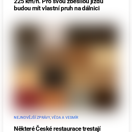
225 km/h. Pro svou zběsilou jízdu
budou mít vlastní pruh na dálnici
NEJNOVĚJŠÍ ZPRÁVY
,
VĚDA A VESMÍR
Některé České restaurace trestají