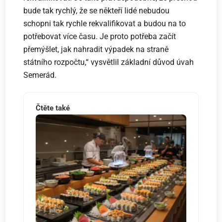
bude tak rychlý, že se někteří lidé nebudou
schopni tak rychle rekvalifikovat a budou na to
potřebovat více času. Je proto potřeba začít
přemýšlet, jak nahradit výpadek na straně
státního rozpočtu,“ vysvětlil základní důvod úvah
Semerád.
Čtěte také