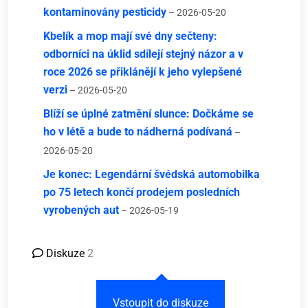
kontaminovány pesticidy
– 2026-05-20
Kbelík a mop mají své dny sečteny:
odborníci na úklid sdílejí stejný názor a v
roce 2026 se přiklánějí k jeho vylepšené
verzi
– 2026-05-20
Blíží se úplné zatmění slunce: Dočkáme se
ho v létě a bude to nádherná podívaná
–
2026-05-20
Je konec: Legendární švédská automobilka
po 75 letech končí prodejem posledních
vyrobených aut
– 2026-05-19
Diskuze
2
Vstoupit do diskuze