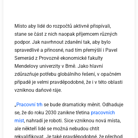
Místo aby lidé do rozpočtů aktivně přispívali,
stane se část z nich naopak příjemcem různých
podpor. Jak navrhnout zdanění tak, aby bylo
spravedlivé a přínosné, nad tím přemýšlí i Pavel
Semerád z Provozně ekonomické fakulty
Mendelovy univerzity v Brně. Jako hlavní
zdůrazňuje potřebu globálního řešení, v opačném
případě je velmi pravděpodobné, že i v této oblasti
vzniknou daňové ráje.
„
Pracovní trh
se bude dramaticky měnit. Odhaduje
se, že do roku 2030 zanikne třetina
pracovních
míst
, nahradí je roboti. Sice vzniknou nová místa,
ale někteří lidé se možná nebudou chtít
rekvalifikovat. Je také pravděpodobné, že přechod