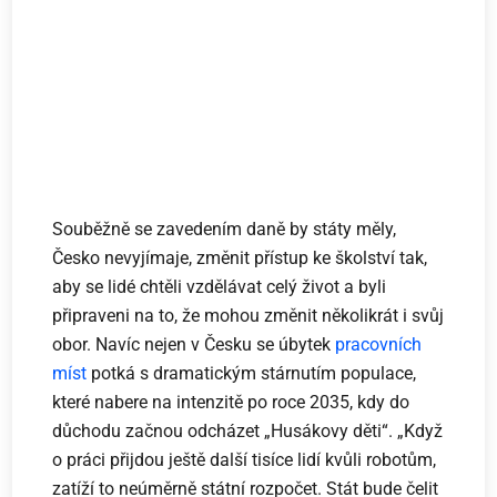
Souběžně se zavedením daně by státy měly,
Česko nevyjímaje, změnit přístup ke školství tak,
aby se lidé chtěli vzdělávat celý život a byli
připraveni na to, že mohou změnit několikrát i svůj
obor. Navíc nejen v Česku se úbytek
pracovních
míst
potká s dramatickým stárnutím populace,
které nabere na intenzitě po roce 2035, kdy do
důchodu začnou odcházet „Husákovy děti“. „Když
o práci přijdou ještě další tisíce lidí kvůli robotům,
zatíží to neúměrně státní rozpočet. Stát bude čelit