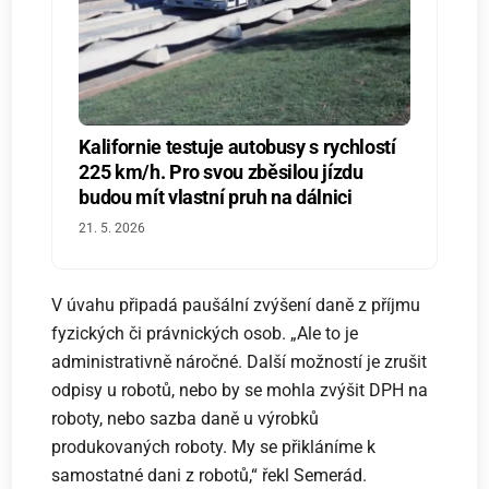
Kalifornie testuje autobusy s rychlostí
225 km/h. Pro svou zběsilou jízdu
budou mít vlastní pruh na dálnici
21. 5. 2026
V úvahu připadá paušální zvýšení daně z příjmu
fyzických či právnických osob. „Ale to je
administrativně náročné. Další možností je zrušit
odpisy u robotů, nebo by se mohla zvýšit DPH na
roboty, nebo sazba daně u výrobků
produkovaných roboty. My se přikláníme k
samostatné dani z robotů,“ řekl Semerád.