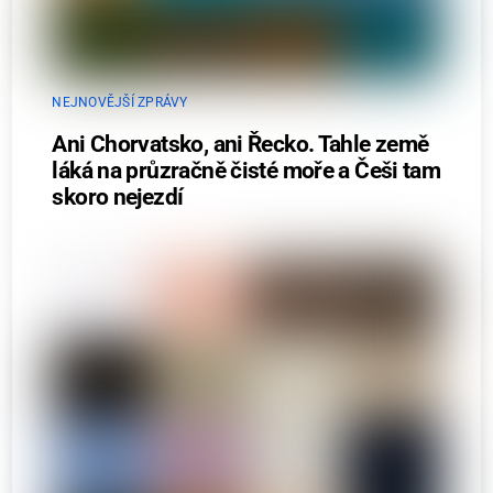
NEJNOVĚJŠÍ ZPRÁVY
Ani Chorvatsko, ani Řecko. Tahle země
láká na průzračně čisté moře a Češi tam
skoro nejezdí