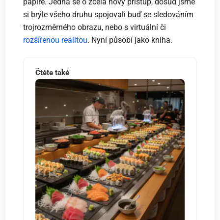
papíře. Jedná se o zcela nový přístup, dosud jsme
si brýle všeho druhu spojovali buď se sledováním
trojrozměrného obrazu, nebo s virtuální či
rozšířenou realitou
. Nyní působí jako kniha.
Čtěte také