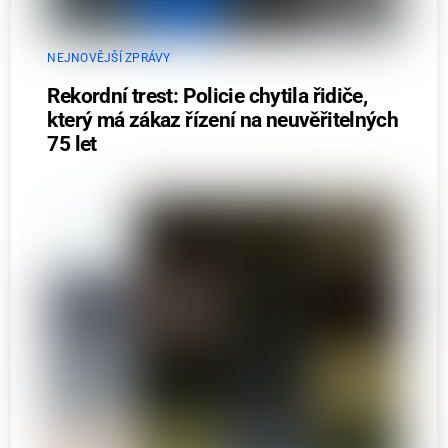
NEJNOVĚJŠÍ ZPRÁVY
Rekordní trest: Policie chytila řidiče,
který má zákaz řízení na neuvěřitelných
75 let