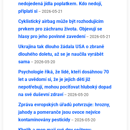
nedojedená jídla poplatkem. Kdo nedojí,
připlatí si
– 2026-05-21
Cyklistický airbag může být rozhodujícím
prvkem pro záchranu života. Objevují se
hlasy pro jeho povinné zavedení
– 2026-05-21
Ukrajina tak dlouho žádala USA o zbraně
dlouhého doletu, až se je naučila vyrábět
sama
– 2026-05-20
Psychologie říká, že lidé, kteří dosáhnou 70
let a uvědomí si, že je jejich děti již
nepotřebují, mohou pociťovat hluboký dopad
na své duševní zdraví
– 2026-05-20
Zpráva evropských úřadů potvrzuje: hrozny,
jahody a pomeranče jsou ovoce nejvíce
kontaminovány pesticidy
– 2026-05-20
Kbelík a mop mají své dny sečteny: