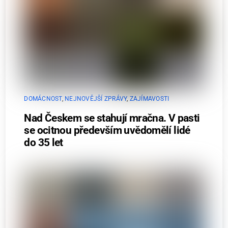
DOMÁCNOST
,
NEJNOVĚJŠÍ ZPRÁVY
,
ZAJÍMAVOSTI
Nad Českem se stahují mračna. V pasti
se ocitnou především uvědomělí lidé
do 35 let