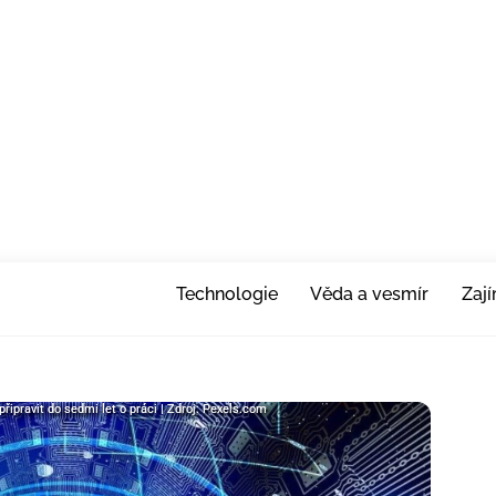
Technologie
Věda a vesmír
Zaj
řipravit do sedmi let o práci | Zdroj: Pexels.com
řipravit do sedmi let o práci | Zdroj: Pexels.com