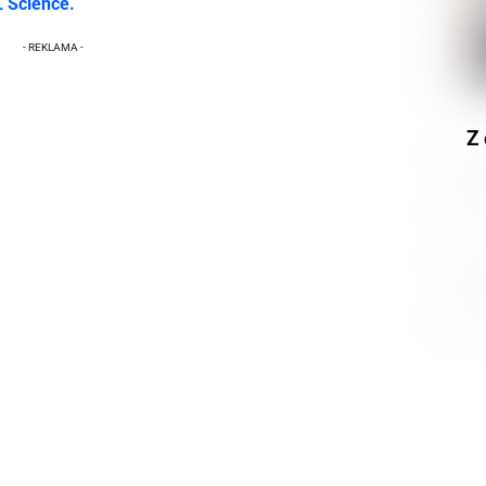
L Science.
Z 