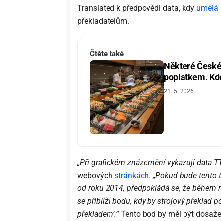
Translated k předpovědi data, kdy
umělá 
překladatelům.
Čtěte také
Některé České 
poplatkem. Kdo 
21. 5. 2026
„Při grafickém znázornění vykazují data TT
webových
stránkách
.
„Pokud bude tento 
od roku 2014, předpokládá se, že během ně
se přiblíží bodu, kdy by strojový překlad 
překladem‘.“
Tento bod by měl být dosažen