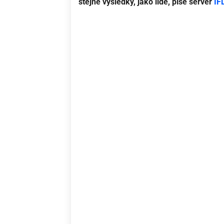
stejné výsledky, jako lidé, píše server
IF