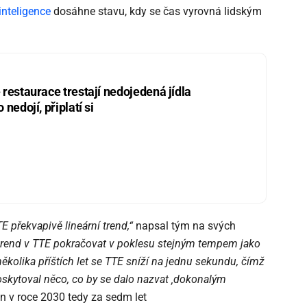
inteligence
dosáhne stavu, kdy se čas vyrovná lidským
restaurace trestají nedojedená jídla
nedojí, připlatí si
E překvapivě lineární trend,“
napsal tým na svých
trend v TTE pokračovat v poklesu stejným tempem jako
kolika příštích let se TTE sníží na jednu sekundu, čímž
poskytoval něco, co by se dalo nazvat ‚dokonalým
 v roce 2030 tedy za sedm let