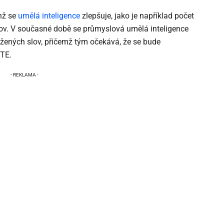
hž se
umělá inteligence
zlepšuje, jako je například počet
ov. V současné době se průmyslová umělá inteligence
ožených slov, přičemž tým očekává, že se bude
TTE.