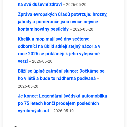
na své duševní zdraví
– 2026-05-20
Zpráva evropských úřadů potvrzuje: hrozny,
jahody a pomeranče jsou ovoce nejvíce
kontaminovány pesticidy
– 2026-05-20
Kbelík a mop mají své dny sečteny:
odborníci na úklid sdílejí stejný názor a v
roce 2026 se přiklánějí k jeho vylepšené
verzi
– 2026-05-20
Blíží se úplné zatmění slunce: Dočkáme se
ho v létě a bude to nádherná podívaná
–
2026-05-20
Je konec: Legendární švédská automobilka
po 75 letech končí prodejem posledních
vyrobených aut
– 2026-05-19