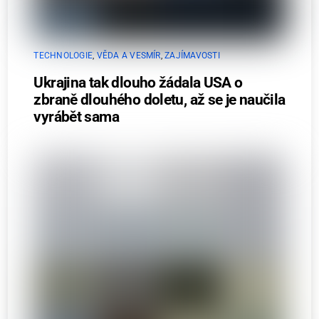
TECHNOLOGIE
,
VĚDA A VESMÍR
,
ZAJÍMAVOSTI
Ukrajina tak dlouho žádala USA o
zbraně dlouhého doletu, až se je naučila
vyrábět sama