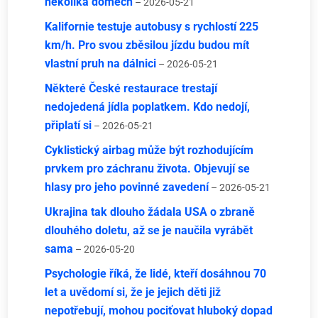
několika domech
– 2026-05-21
Kalifornie testuje autobusy s rychlostí 225
km/h. Pro svou zběsilou jízdu budou mít
vlastní pruh na dálnici
– 2026-05-21
Některé České restaurace trestají
nedojedená jídla poplatkem. Kdo nedojí,
připlatí si
– 2026-05-21
Cyklistický airbag může být rozhodujícím
prvkem pro záchranu života. Objevují se
hlasy pro jeho povinné zavedení
– 2026-05-21
Ukrajina tak dlouho žádala USA o zbraně
dlouhého doletu, až se je naučila vyrábět
sama
– 2026-05-20
Psychologie říká, že lidé, kteří dosáhnou 70
let a uvědomí si, že je jejich děti již
nepotřebují, mohou pociťovat hluboký dopad