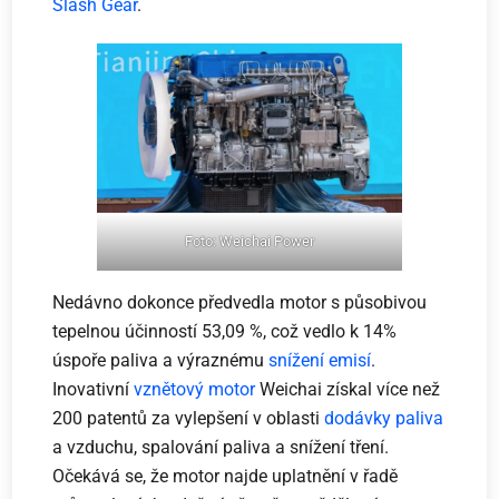
Slash Gear
.
Foto: Weichai Power
Nedávno dokonce předvedla motor s působivou
tepelnou účinností 53,09 %, což vedlo k 14%
úspoře paliva a výraznému
snížení emisí
.
Inovativní
vznětový motor
Weichai získal více než
200 patentů za vylepšení v oblasti
dodávky paliva
a vzduchu, spalování paliva a snížení tření.
Očekává se, že motor najde uplatnění v řadě