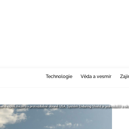
Technologie
Věda a vesmír
Zaj
ahu vyplní mezeru v protivzdušné obraně USA. Systém Enduring Shield je jednodušší a eko
ahu vyplní mezeru v protivzdušné obraně USA. Systém Enduring Shield je jednodušší a eko