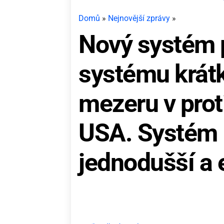
Domů
»
Nejnovější zprávy
»
Nový systém p
systému krát
mezeru v pro
USA. Systém E
jednodušší a 