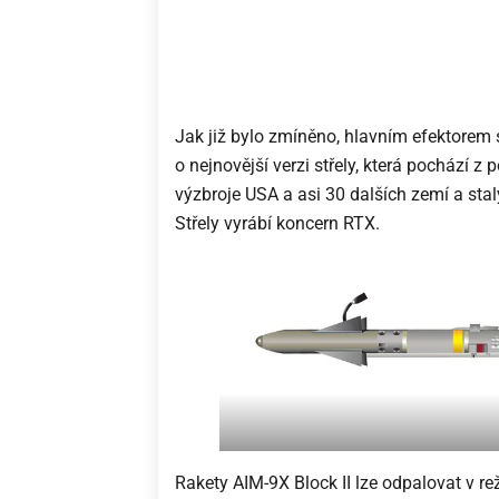
Jak již bylo zmíněno, hlavním efektorem 
o nejnovější verzi střely, která pochází z 
výzbroje USA a asi 30 dalších zemí a stal
Střely vyrábí koncern RTX.
Rakety AIM-9X Block II lze odpalovat v r