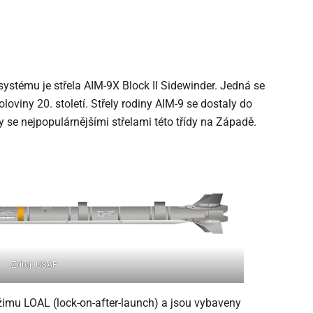
systému je střela AIM-9X Block II Sidewinder. Jedná se
poloviny 20. století. Střely rodiny AIM-9 se dostaly do
y se nejpopulárnějšími střelami této třídy na Západě.
Zdroj: USAF
ežimu LOAL (lock-on-after-launch) a jsou vybaveny