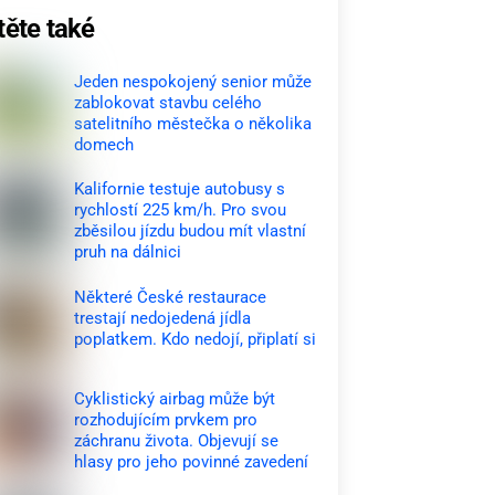
těte také
Jeden nespokojený senior může
zablokovat stavbu celého
satelitního městečka o několika
domech
Kalifornie testuje autobusy s
rychlostí 225 km/h. Pro svou
zběsilou jízdu budou mít vlastní
pruh na dálnici
Některé České restaurace
trestají nedojedená jídla
poplatkem. Kdo nedojí, připlatí si
Cyklistický airbag může být
rozhodujícím prvkem pro
záchranu života. Objevují se
hlasy pro jeho povinné zavedení