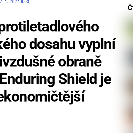
7. 1. 2024 8:00
Č
rotiletadlového
kého dosahu vyplní
tivzdušné obraně
nduring Shield je
ekonomičtější