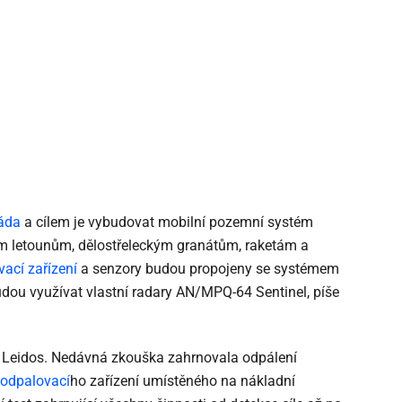
áda
a cílem je vybudovat mobilní pozemní systém
ním letounům, dělostřeleckým granátům, raketám a
ací zařízení
a senzory budou propojeny se systémem
dou využívat vlastní radary AN/MPQ-64 Sentinel, píše
t Leidos. Nedávná zkouška zahrnovala odpálení
odpalovací
ho zařízení umístěného na nákladní