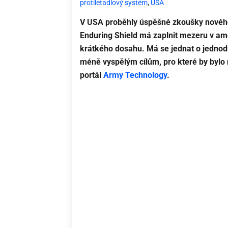
protiletadlový systém
,
USA
V USA proběhly úspěšné zkoušky nového
Enduring Shield má zaplnit mezeru v ame
krátkého dosahu. Má se jednat o jednod
méně vyspělým cílům, pro které by bylo
portál
Army Technology
.