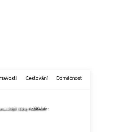
ímavosti
Cestování
Domácnost
nomičtější | Zdroj: Pexels.com
nomičtější | Zdroj: Pexels.com