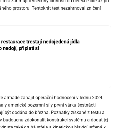
 test zahrnující všechny činnosti od detekce cíle až po
šného prostoru. Tentokrát test nezahrnoval zničení
restaurace trestají nedojedená jídla
nedojí, připlatí si
é armádě zahájit operační hodnocení v lednu 2024.
naly americké pozemní síly první várku šestnácti
ají být dodána do března. Poznatky získané z testu a
v budoucnu zdokonalit konstrukci systému a dodat jej
inuta také druhá střela s kinetickou hlavicí určená k