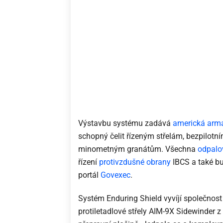
Výstavbu systému zadává
americká arm
schopný čelit řízeným střelám, bezpilot
minometným granátům. Všechna
odpalov
řízení
protivzdušné obrany
IBCS a také bu
portál
Govexec
.
Systém Enduring Shield vyvíjí společnos
protiletadlové střely AIM-9X Sidewinder z