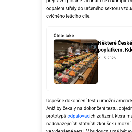
přepravní plošině. Jednalo se o komplexní
odpálení střely do určeného sektoru vzdu
cvičného letícího cíle.
Čtěte také
Některé České 
poplatkem. Kdo 
21. 5. 2026
Úspěšné dokončení testu umožní americk
Aniž by čekaly na dokončení testu, objed
prototypů
odpalovací
ch zařízení, která m
nadcházejících státních zkoušek umožní 
ve vylepšené verzi. V budoucnu má být vyv