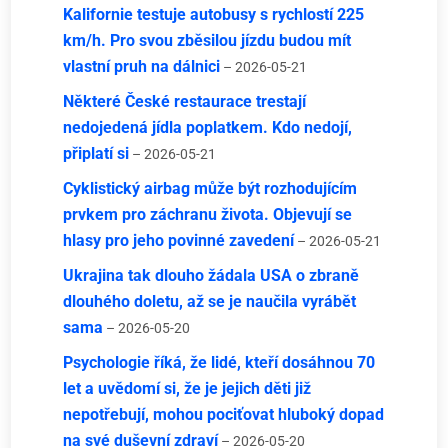
Kalifornie testuje autobusy s rychlostí 225
km/h. Pro svou zběsilou jízdu budou mít
vlastní pruh na dálnici
– 2026-05-21
Některé České restaurace trestají
nedojedená jídla poplatkem. Kdo nedojí,
připlatí si
– 2026-05-21
Cyklistický airbag může být rozhodujícím
prvkem pro záchranu života. Objevují se
hlasy pro jeho povinné zavedení
– 2026-05-21
Ukrajina tak dlouho žádala USA o zbraně
dlouhého doletu, až se je naučila vyrábět
sama
– 2026-05-20
Psychologie říká, že lidé, kteří dosáhnou 70
let a uvědomí si, že je jejich děti již
nepotřebují, mohou pociťovat hluboký dopad
na své duševní zdraví
– 2026-05-20