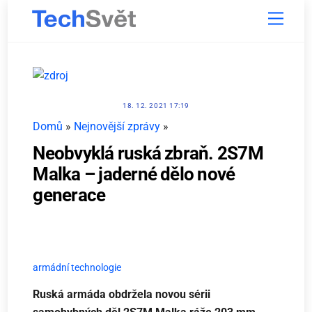
Skip
Menu
to
content
18. 12. 2021 17:19
Domů
»
Nejnovější zprávy
»
Neobvyklá ruská zbraň. 2S7M
Malka – jaderné dělo nové
generace
armádní technologie
Ruská armáda obdržela novou sérii