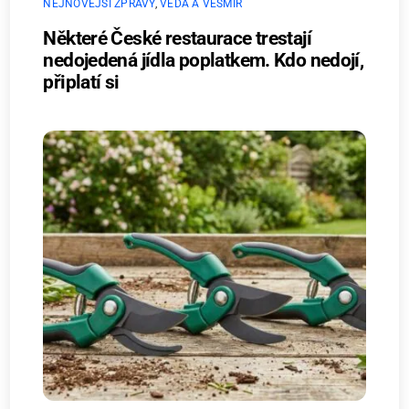
NEJNOVĚJŠÍ ZPRÁVY
,
VĚDA A VESMÍR
Některé České restaurace trestají
nedojedená jídla poplatkem. Kdo nedojí,
připlatí si