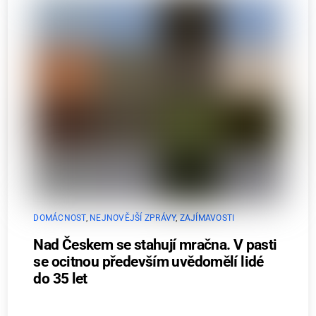
DOMÁCNOST
,
NEJNOVĚJŠÍ ZPRÁVY
,
ZAJÍMAVOSTI
Nad Českem se stahují mračna. V pasti
se ocitnou především uvědomělí lidé
do 35 let