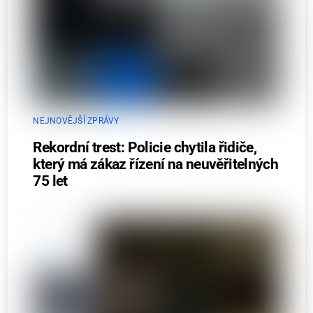
NEJNOVĚJŠÍ ZPRÁVY
Rekordní trest: Policie chytila řidiče,
který má zákaz řízení na neuvěřitelných
75 let