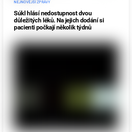
NEJNOVĚJŠÍ ZPRÁVY
Súkl hlásí nedostupnost dvou
důležitých léků. Na jejich dodání si
pacienti počkají několik týdnů