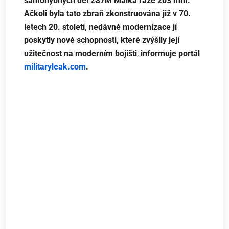
samohybných děl 2S7M Malka ráže 203 mm.
Ačkoli byla tato zbraň zkonstruována již v 70.
letech 20. století, nedávné modernizace jí
poskytly nové schopnosti, které zvýšily její
užitečnost na moderním bojišti
,
informuje portál
militaryleak.com
.