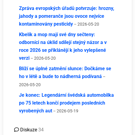
Zpráva evropských úřadů potvrzuje: hrozny,
jahody a pomeranče jsou ovoce nejvíce
kontaminovány pesticidy
– 2026-05-20
Kbelík a mop mají své dny sečteny:
odborníci na úklid sdílejí stejný názor a v
roce 2026 se přiklánějí k jeho vylepšené
verzi
– 2026-05-20
Blíží se úplné zatmění slunce: Dočkáme se
ho v létě a bude to nádherná podívaná
–
2026-05-20
Je konec: Legendární švédská automobilka
po 75 letech končí prodejem posledních
vyrobených aut
– 2026-05-19
Diskuze
34