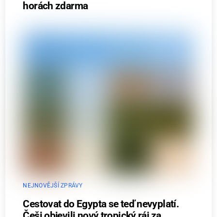
horách zdarma
NEJNOVĚJŠÍ ZPRÁVY
Cestovat do Egypta se teď nevyplatí.
Češi objevili nový tropický ráj za