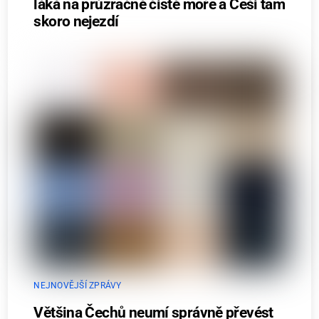
láká na průzračně čisté moře a Češi tam
skoro nejezdí
NEJNOVĚJŠÍ ZPRÁVY
Většina Čechů neumí správně převést