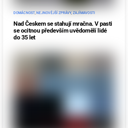
DOMÁCNOST
,
NEJNOVĚJŠÍ ZPRÁVY
,
ZAJÍMAVOSTI
Nad Českem se stahují mračna. V pasti
se ocitnou především uvědomělí lidé
do 35 let