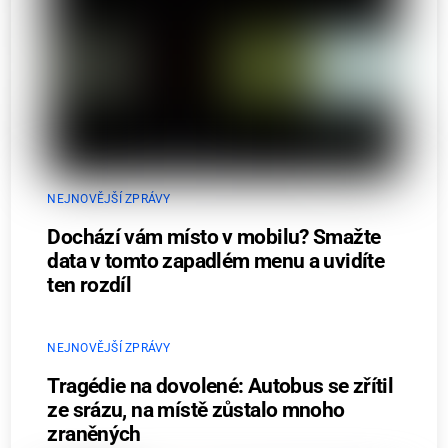
NEJNOVĚJŠÍ ZPRÁVY
Dochází vám místo v mobilu? Smažte
data v tomto zapadlém menu a uvidíte
ten rozdíl
NEJNOVĚJŠÍ ZPRÁVY
Tragédie na dovolené: Autobus se zřítil
ze srázu, na místě zůstalo mnoho
zraněných