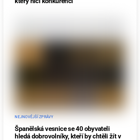
který ničí konkurenci
NEJNOVĚJŠÍ ZPRÁVY
Španělská vesnice se 40 obyvateli
hledá dobrovolníky, kteří by chtěli žít v