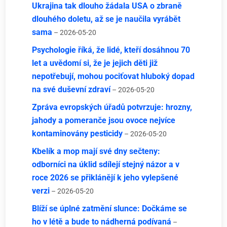
Ukrajina tak dlouho žádala USA o zbraně
dlouhého doletu, až se je naučila vyrábět
sama
– 2026-05-20
Psychologie říká, že lidé, kteří dosáhnou 70
let a uvědomí si, že je jejich děti již
nepotřebují, mohou pociťovat hluboký dopad
na své duševní zdraví
– 2026-05-20
Zpráva evropských úřadů potvrzuje: hrozny,
jahody a pomeranče jsou ovoce nejvíce
kontaminovány pesticidy
– 2026-05-20
Kbelík a mop mají své dny sečteny:
odborníci na úklid sdílejí stejný názor a v
roce 2026 se přiklánějí k jeho vylepšené
verzi
– 2026-05-20
Blíží se úplné zatmění slunce: Dočkáme se
ho v létě a bude to nádherná podívaná
–