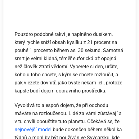
Pouzdro podobné rakvi je naplněno dusíkem,
který rychle sníží obsah kyslíku z 21 procent na
pouhé 1 procento během asi 30 sekund. Samotná
smrt je velmi klidná, téměř euforická až opojná
než člověk ztratí vědomí. Vyberete si den, určíte,
koho u toho chcete, s kým se chcete rozloučit, a
pak vlezete dovnitř, jako byste někam jeli, protože
kapsle budí dojem dopravního prostředku.
Vyvolává to alespoň dojem, že při odchodu
máváte na rozloučenou. Lidé za vámi zůstávají a
v tu chvíli opouštíte tuto planetu. Očekává se, že
nejnovější model
bude dokončen během několika
týdnů a mohl by být používán ve Švýcarsku, kde