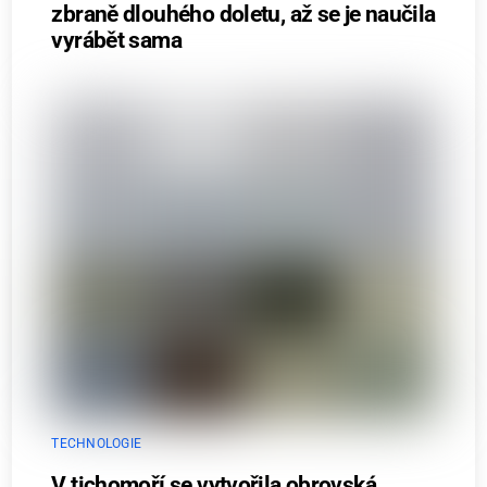
zbraně dlouhého doletu, až se je naučila
vyrábět sama
TECHNOLOGIE
V tichomoří se vytvořila obrovská