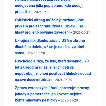
nedojedená jídla poplatkem. Kdo nedojí,
připlatí si
– 2026-05-21
Cyklistický airbag může být rozhodujícím
prvkem pro záchranu života. Objevují se
hlasy pro jeho povinné zavedení
– 2026-05-21
Ukrajina tak dlouho žádala USA o zbraně
dlouhého doletu, až se je naučila vyrábět
sama
– 2026-05-20
Psychologie říká, že lidé, kteří dosáhnou 70
let a uvědomí si, že je jejich děti již
nepotřebují, mohou pociťovat hluboký dopad
na své duševní zdraví
– 2026-05-20
Zpráva evropských úřadů potvrzuje: hrozny,
jahody a pomeranče jsou ovoce nejvíce
kontaminovány pesticidy
– 2026-05-20