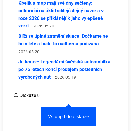
Kbelík a mop mají své dny sečteny:
odborníci na úklid sdílejí stejný názor a v
roce 2026 se přiklánějí k jeho vylepšené
verzi
– 2026-05-20
Blíží se úplné zatmění slunce: Dočkáme se
ho v létě a bude to nádherná podívaná
–
2026-05-20
Je konec: Legendární švédská automobilka
po 75 letech končí prodejem posledních
vyrobených aut
– 2026-05-19
Diskuze
0
Vstoupit do diskuze