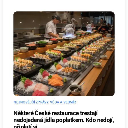
NEJNOVĚJŠÍ ZPRÁVY
,
VĚDA A VESMÍR
Některé České restaurace trestají
nedojedená jídla poplatkem. Kdo nedojí,
připlatí si