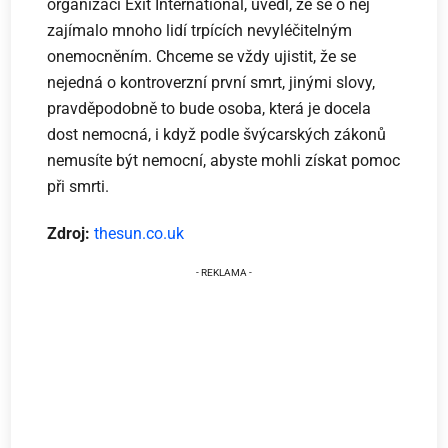
organizaci Exit International, uvedl, že se o něj
zajímalo mnoho lidí trpících nevyléčitelným
onemocněním. Chceme se vždy ujistit, že se
nejedná o kontroverzní první smrt, jinými slovy,
pravděpodobně to bude osoba, která je docela
dost nemocná, i když podle švýcarských zákonů
nemusíte být nemocní, abyste mohli získat pomoc
při smrti.
Zdroj:
thesun.co.uk