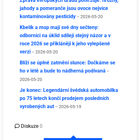
Zpráva evropských úřadů potvrzuje: hrozny,
jahody a pomeranče jsou ovoce nejvíce
kontaminovány pesticidy
– 2026-05-20
Kbelík a mop mají své dny sečteny:
odborníci na úklid sdílejí stejný názor a v
roce 2026 se přiklánějí k jeho vylepšené
verzi
– 2026-05-20
Blíží se úplné zatmění slunce: Dočkáme se
ho v létě a bude to nádherná podívaná
–
2026-05-20
Je konec: Legendární švédská automobilka
po 75 letech končí prodejem posledních
vyrobených aut
– 2026-05-19
Diskuze
0