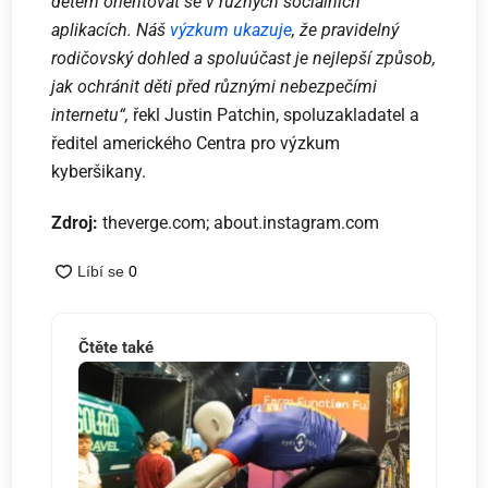
dětem orientovat se v různých sociálních
aplikacích. Náš
výzkum ukazuje
, že pravidelný
rodičovský dohled a spoluúčast je nejlepší způsob,
jak ochránit děti před různými nebezpečími
internetu“,
řekl Justin Patchin, spoluzakladatel a
ředitel amerického Centra pro výzkum
kyberšikany.
Zdroj:
theverge.com; about.instagram.com
Čtěte také