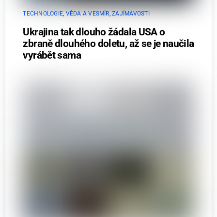
TECHNOLOGIE
,
VĚDA A VESMÍR
,
ZAJÍMAVOSTI
Ukrajina tak dlouho žádala USA o
zbraně dlouhého doletu, až se je naučila
vyrábět sama