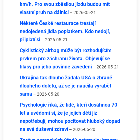
km/h. Pro svou zběsilou jízdu budou mít
vlastní pruh na dálnici
– 2026-05-21
Některé České restaurace trestají
nedojedená jídla poplatkem. Kdo nedojí,
připlatí si
– 2026-05-21
Cyklistický airbag může být rozhodujícím
prvkem pro záchranu života. Objevují se
hlasy pro jeho povinné zavedení
– 2026-05-21
Ukrajina tak dlouho žádala USA o zbraně
dlouhého doletu, až se je naučila vyrábět
sama
– 2026-05-20
Psychologie říká, že lidé, kteří dosáhnou 70
let a uvědomí si, že je jejich děti již
nepotřebují, mohou pociťovat hluboký dopad
na své duševní zdraví
– 2026-05-20