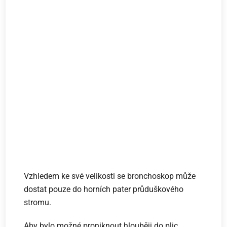
Vzhledem ke své velikosti se bronchoskop může
dostat pouze do horních pater průduškového
stromu.
Aby bylo možné proniknout hlouběji do plic,