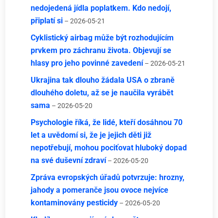
nedojedená jídla poplatkem. Kdo nedojí,
připlatí si
– 2026-05-21
Cyklistický airbag může být rozhodujícím
prvkem pro záchranu života. Objevují se
hlasy pro jeho povinné zavedení
– 2026-05-21
Ukrajina tak dlouho žádala USA o zbraně
dlouhého doletu, až se je naučila vyrábět
sama
– 2026-05-20
Psychologie říká, že lidé, kteří dosáhnou 70
let a uvědomí si, že je jejich děti již
nepotřebují, mohou pociťovat hluboký dopad
na své duševní zdraví
– 2026-05-20
Zpráva evropských úřadů potvrzuje: hrozny,
jahody a pomeranče jsou ovoce nejvíce
kontaminovány pesticidy
– 2026-05-20