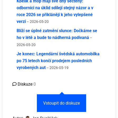
Kbelík a mop mají své dny sečteny:
odborníci na úklid sdílejí stejný názor a v
roce 2026 se přiklánějí k jeho vylepšené
verzi
– 2026-05-20
Blíží se úplné zatmění slunce: Dočkáme se
ho v létě a bude to nádherná podívaná
–
2026-05-20
Je konec: Legendární švédská automobilka
po 75 letech končí prodejem posledních
vyrobených aut
– 2026-05-19
Diskuze
0
Vstoupit do diskuze