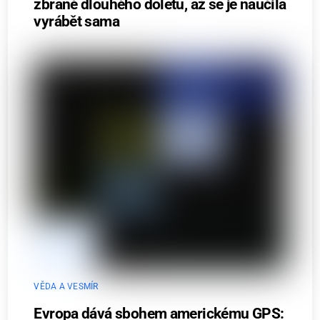
zbraně dlouhého doletu, až se je naučila
vyrábět sama
VĚDA A VESMÍR
Evropa dává sbohem americkému GPS: