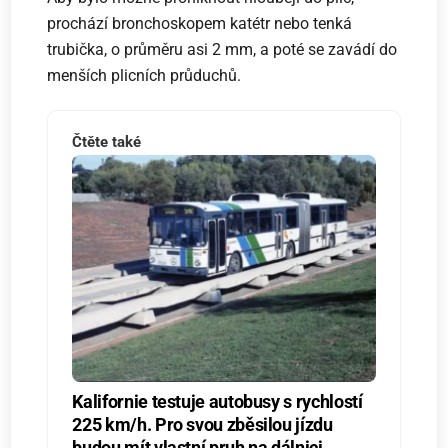
prochází bronchoskopem katétr nebo tenká
trubička, o průměru asi 2 mm, a poté se zavádí do
menších plicních průduchů.
Čtěte také
Kalifornie testuje autobusy s rychlostí
225 km/h. Pro svou zběsilou jízdu
budou mít vlastní pruh na dálnici