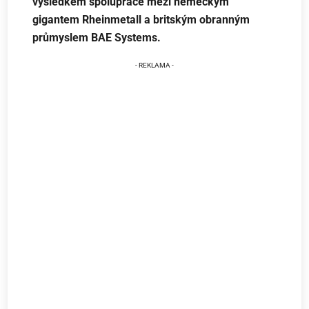
výsledkem spolupráce mezi německým
gigantem Rheinmetall a britským obranným
průmyslem BAE Systems.