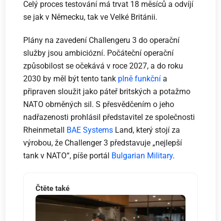
Celý proces testování má trvat 18 měsíců a odvíjí
se jak v Německu, tak ve Velké Británii.
Plány na zavedení Challengeru 3 do operační
služby jsou ambiciózní. Počáteční operační
způsobilost se očekává v roce 2027, a do roku
2030 by měl být tento tank
plně funkční
a
připraven sloužit jako páteř britských a potažmo
NATO obrněných sil. S přesvědčením o jeho
nadřazenosti prohlásil představitel ze společnosti
Rheinmetall
BAE Systems
Land, který stojí za
výrobou, že Challenger 3 představuje „nejlepší
tank v NATO“, píše portál
Bulgarian Military
.
Čtěte také