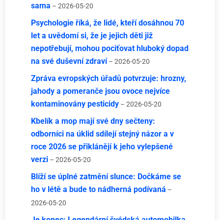
sama
– 2026-05-20
Psychologie říká, že lidé, kteří dosáhnou 70
let a uvědomí si, že je jejich děti již
nepotřebují, mohou pociťovat hluboký dopad
na své duševní zdraví
– 2026-05-20
Zpráva evropských úřadů potvrzuje: hrozny,
jahody a pomeranče jsou ovoce nejvíce
kontaminovány pesticidy
– 2026-05-20
Kbelík a mop mají své dny sečteny:
odborníci na úklid sdílejí stejný názor a v
roce 2026 se přiklánějí k jeho vylepšené
verzi
– 2026-05-20
Blíží se úplné zatmění slunce: Dočkáme se
ho v létě a bude to nádherná podívaná
–
2026-05-20
Je konec: Legendární švédská automobilka