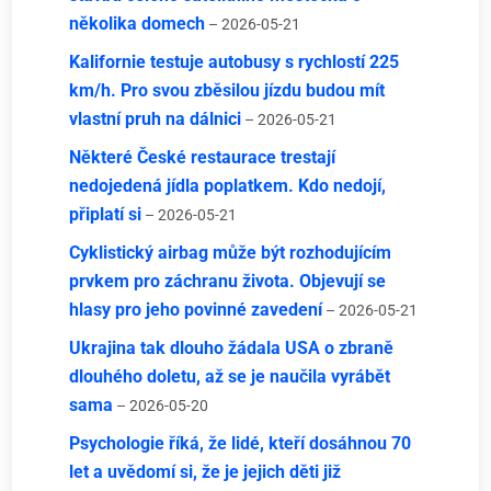
několika domech
– 2026-05-21
Kalifornie testuje autobusy s rychlostí 225
km/h. Pro svou zběsilou jízdu budou mít
vlastní pruh na dálnici
– 2026-05-21
Některé České restaurace trestají
nedojedená jídla poplatkem. Kdo nedojí,
připlatí si
– 2026-05-21
Cyklistický airbag může být rozhodujícím
prvkem pro záchranu života. Objevují se
hlasy pro jeho povinné zavedení
– 2026-05-21
Ukrajina tak dlouho žádala USA o zbraně
dlouhého doletu, až se je naučila vyrábět
sama
– 2026-05-20
Psychologie říká, že lidé, kteří dosáhnou 70
let a uvědomí si, že je jejich děti již