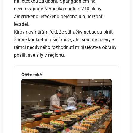
na leteckou základnu Spangdahlem na
severozápadě Německa spolu s 240 členy
amerického leteckého personálu a údržbáři
letadel.
Kirby novinářům řekl, že stíhačky nebudou plnit
žádné konkrétní rušící mise, ale jsou nasazeny v
rámci nedávného rozhodnutí ministerstva obrany
posílit své síly v regionu.
Čtěte také