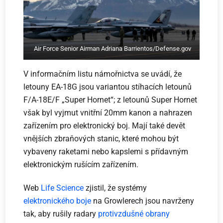
Air Force Senior Airman Adriana Barrientos/Defense.gov
V informačním listu námořnictva se uvádí, že
letouny EA-18G jsou variantou stíhacích letounů
F/A-18E/F „Super Hornet“; z letounů Super Hornet
však byl vyjmut vnitřní 20mm kanon a nahrazen
zařízením pro elektronický boj. Mají také devět
vnějších zbraňových stanic, které mohou být
vybaveny raketami nebo kapslemi s přídavným
elektronickým rušícím zařízením.
Web
Life Science
zjistil, že systémy
elektronického boje
na Growlerech jsou navrženy
tak, aby rušily radary
protivzdušné obrany