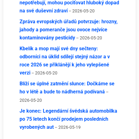
nepotřebují, mohou pociťovat hluboký dopad
na své duševní zdraví
– 2026-05-20
Zpráva evropských úřadů potvrzuje: hrozny,
jahody a pomeranče jsou ovoce nejvíce
kontaminovány pesticidy
– 2026-05-20
Kbelík a mop mají své dny sečteny:
odborníci na úklid sdílejí stejný názor a v
roce 2026 se přiklánějí k jeho vylepšené
verzi
– 2026-05-20
Blíží se úplné zatmění slunce: Dočkáme se
ho v létě a bude to nádherná podívaná
–
2026-05-20
Je konec: Legendární švédská automobilka
po 75 letech končí prodejem posledních
vyrobených aut
– 2026-05-19