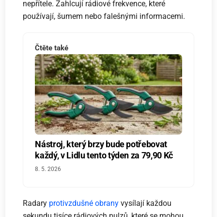
nepřítele. Zahlcují rádiové frekvence, které
používají, šumem nebo falešnými informacemi.
Čtěte také
Nástroj, který brzy bude potřebovat
každý, v Lidlu tento týden za 79,90 Kč
8. 5. 2026
Radary
protivzdušné obrany
vysílají každou
sekundu tisíce rádiových pulzů, které se mohou