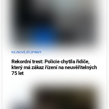
NEJNOVĚJŠÍ ZPRÁVY
Rekordní trest: Policie chytila řidiče,
který má zákaz řízení na neuvěřitelných
75 let