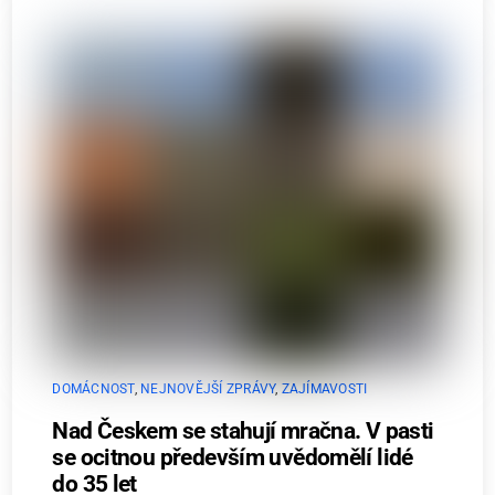
DOMÁCNOST
,
NEJNOVĚJŠÍ ZPRÁVY
,
ZAJÍMAVOSTI
Nad Českem se stahují mračna. V pasti
se ocitnou především uvědomělí lidé
do 35 let