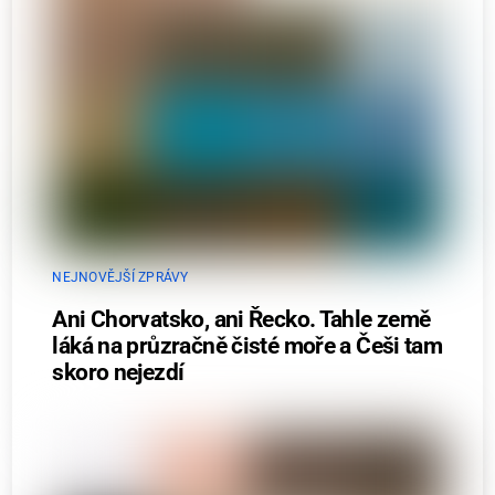
NEJNOVĚJŠÍ ZPRÁVY
Ani Chorvatsko, ani Řecko. Tahle země
láká na průzračně čisté moře a Češi tam
skoro nejezdí