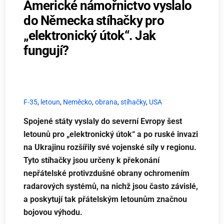
Americké námořnictvo vyslalo
do Německa stíhačky pro
„elektronický útok“. Jak
fungují?
F-35
,
letoun
,
Neměcko
,
obrana
,
stíhačky
,
USA
Spojené státy vyslaly do severní Evropy šest
letounů pro „elektronický útok“ a po ruské invazi
na Ukrajinu rozšířily své vojenské síly v regionu.
Tyto stíhačky jsou určeny k překonání
nepřátelské protivzdušné obrany ochromením
radarových systémů, na nichž jsou často závislé,
a poskytují tak přátelským letounům značnou
bojovou výhodu.