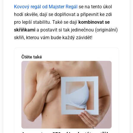
Kovový regál od Majster Regál
se na tento úkol
hodí skvěle, dají se doplňovat a připevnit ke zdi
pro lepší stabilitu. Také se dají
kombinovat se
skříňkam
i
a postavit si tak jedinečnou (originální)
skříň, kterou vám bude každý závidět!
Čtěte také