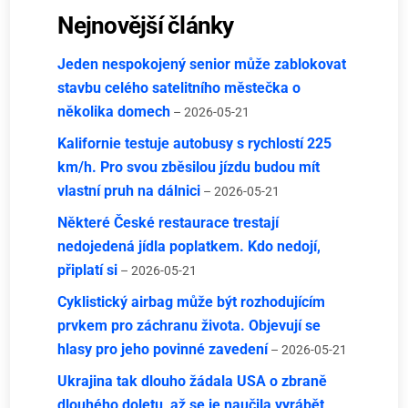
Nejnovější články
Jeden nespokojený senior může zablokovat
stavbu celého satelitního městečka o
několika domech
– 2026-05-21
Kalifornie testuje autobusy s rychlostí 225
km/h. Pro svou zběsilou jízdu budou mít
vlastní pruh na dálnici
– 2026-05-21
Některé České restaurace trestají
nedojedená jídla poplatkem. Kdo nedojí,
připlatí si
– 2026-05-21
Cyklistický airbag může být rozhodujícím
prvkem pro záchranu života. Objevují se
hlasy pro jeho povinné zavedení
– 2026-05-21
Ukrajina tak dlouho žádala USA o zbraně
dlouhého doletu, až se je naučila vyrábět