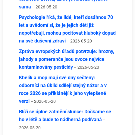
sama
– 2026-05-20
Psychologie říká, že lidé, kteří dosáhnou 70
let a uvědomí si, že je jejich děti již
nepotřebují, mohou pociťovat hluboký dopad
na své duševní zdraví
– 2026-05-20
Zpráva evropských úřadů potvrzuje: hrozny,
jahody a pomeranče jsou ovoce nejvíce
kontaminovány pesticidy
– 2026-05-20
Kbelík a mop mají své dny sečteny:
odborníci na úklid sdílejí stejný názor a v
roce 2026 se přiklánějí k jeho vylepšené
verzi
– 2026-05-20
Blíží se úplné zatmění slunce: Dočkáme se
ho v létě a bude to nádherná podívaná
–
2026-05-20