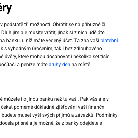
ěry
 podstatě tři možnosti. Obrátit se na příbuzné či
. Dluh jim ale musíte vrátit, jinak si z nich uděláte
 na banku, u níž máte vedený účet. Ta zná vaši
platební
k s výhodným úročením, tak i bez zdlouhavého
é úvěry, které mohou dosahovat i několika set tisíc
očítači a peníze máte
druhý den
na místě.
 můžete i o jinou banku než tu vaši. Pak vás ale v
čekat poměrně důkladné zjišťování vaší finanční
žit budete muset výši svých příjmů a závazků. Podmínky
ocela přísné a je možné, že z banky odejdete s