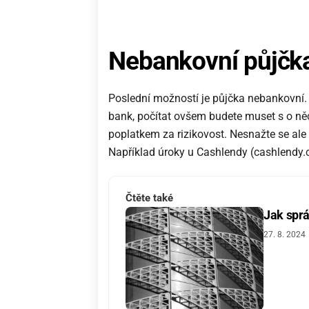
Nebankovní půjčk
Poslední možností je půjčka nebankovní. 
bank, počítat ovšem budete muset s o ně
poplatkem za rizikovost. Nesnažte se ale 
Například úroky u Cashlendy (cashlendy.c
Čtěte také
Jak sprá
27. 8. 2024