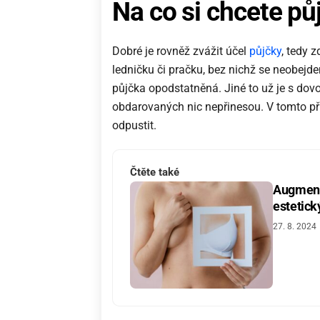
Na co si chcete půj
Dobré je rovněž zvážit účel
půjčky
, tedy 
ledničku či pračku, bez nichž se neobejde
půjčka opodstatněná. Jiné to už je s dov
obdarovaných nic nepřinesou. V tomto pří
odpustit.
Čtěte také
Augmenta
estetic
27. 8. 2024