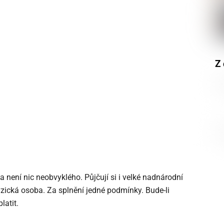
Z 
ka není nic neobvyklého. Půjčují si i velké nadnárodní
yzická osoba. Za splnění jedné podmínky. Bude-li
atit.