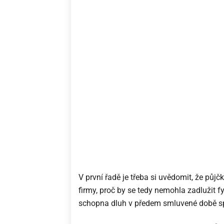
V první řadě je třeba si uvědomit, že půjč
firmy, proč by se tedy nemohla zadlužit f
schopna dluh v předem smluvené době spl