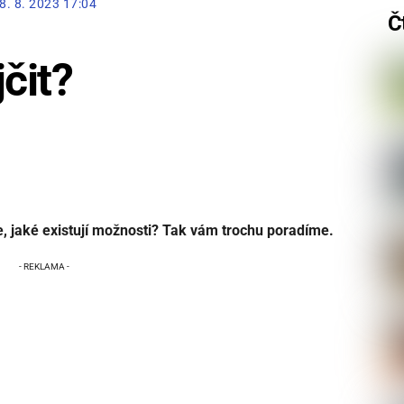
8. 8. 2023 17:04
Č
čit?
e, jaké existují možnosti? Tak vám trochu poradíme.