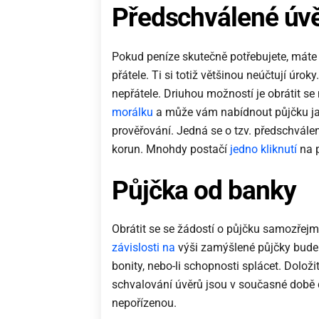
Předschválené úv
Pokud peníze skutečně potřebujete, máte v
přátele. Ti si totiž většinou neúčtují úroky
nepřátele. Driuhou možností je obrátit se
morálku
a může vám nabídnout půjčku ja
prověřování. Jedná se o tzv. předschválen
korun. Mnohdy postačí
jedno kliknutí
na p
Půjčka od banky
Obrátit se se žádostí o půjčku samozřejmě
závislosti na
výši zamýšlené půjčky bude 
bonity, nebo-li schopnosti splácet. Dolo
schvalování úvěrů jsou v současné době d
nepořízenou.