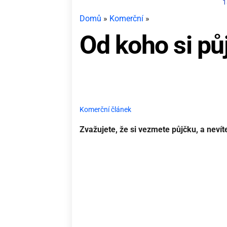
1
Domů
»
Komerční
»
Od koho si půj
Komerční článek
Zvažujete, že si vezmete půjčku, a nevít