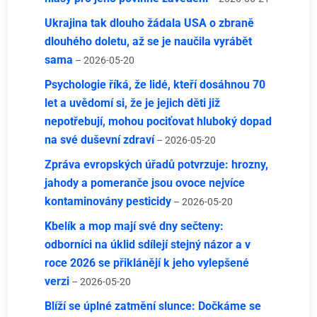
Ukrajina tak dlouho žádala USA o zbraně
dlouhého doletu, až se je naučila vyrábět
sama
– 2026-05-20
Psychologie říká, že lidé, kteří dosáhnou 70
let a uvědomí si, že je jejich děti již
nepotřebují, mohou pociťovat hluboký dopad
na své duševní zdraví
– 2026-05-20
Zpráva evropských úřadů potvrzuje: hrozny,
jahody a pomeranče jsou ovoce nejvíce
kontaminovány pesticidy
– 2026-05-20
Kbelík a mop mají své dny sečteny:
odborníci na úklid sdílejí stejný názor a v
roce 2026 se přiklánějí k jeho vylepšené
verzi
– 2026-05-20
Blíží se úplné zatmění slunce: Dočkáme se