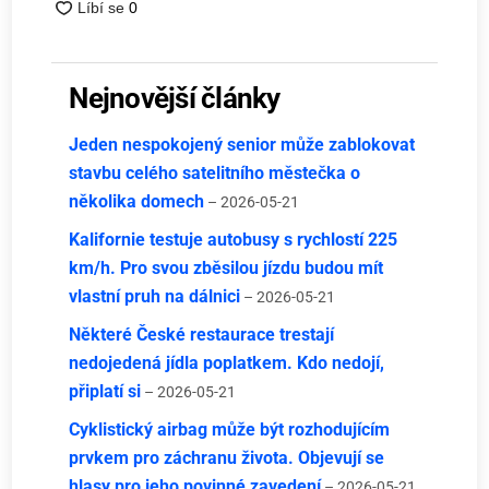
Nejnovější články
Jeden nespokojený senior může zablokovat
stavbu celého satelitního městečka o
několika domech
– 2026-05-21
Kalifornie testuje autobusy s rychlostí 225
km/h. Pro svou zběsilou jízdu budou mít
vlastní pruh na dálnici
– 2026-05-21
Některé České restaurace trestají
nedojedená jídla poplatkem. Kdo nedojí,
připlatí si
– 2026-05-21
Cyklistický airbag může být rozhodujícím
prvkem pro záchranu života. Objevují se
hlasy pro jeho povinné zavedení
– 2026-05-21