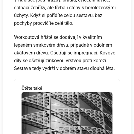
šplhací žebříky, ale třeba i stěny s horolezeckými
úchyty. Když si pořídíte celou sestavu, bez
pochyby procvičíte celé tělo.
Workoutová hřiště se dodávají v kvalitním
lepeném smrkovém dřevu, případně v odolném
akátovém dřevu. Ošetřují se impregnací. Kovové
díly se ošetřují zinkovou vrstvou proti korozi.
Sestava tedy vydrží v dobrém stavu dlouhá léta.
Čtěte také