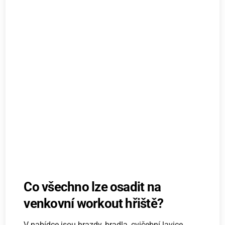
Co všechno lze osadit na
venkovní workout hřiště?
V nabídce jsou hrazdy, bradla, cvičební lavice,