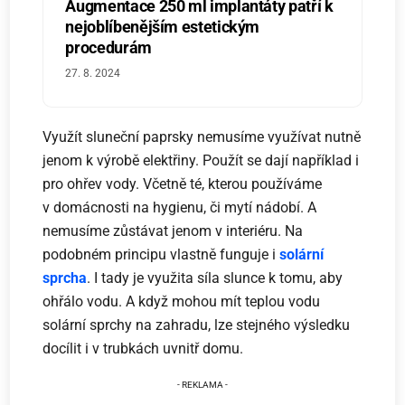
Augmentace 250 ml implantáty patří k
nejoblíbenějším estetickým
procedurám
27. 8. 2024
Využít sluneční paprsky nemusíme využívat nutně
jenom k výrobě elektřiny. Použít se dají například i
pro ohřev vody. Včetně té, kterou používáme
v domácnosti na hygienu, či mytí nádobí. A
nemusíme zůstávat jenom v interiéru. Na
podobném principu vlastně funguje i
solární
sprcha
. I tady je využita síla slunce k tomu, aby
ohřálo vodu. A když mohou mít teplou vodu
solární sprchy na zahradu, lze stejného výsledku
docílit i v trubkách uvnitř domu.