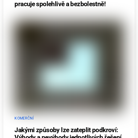
pracuje spolehlivě a bezbolestně!
KOMERČNÍ
Jakými způsoby lze zateplit podkroví:
Výhody a nevýhody jednotlivých řešení