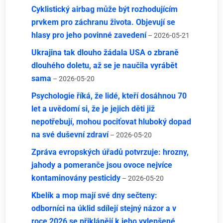
Cyklistický airbag může být rozhodujícím
prvkem pro záchranu života. Objevují se
hlasy pro jeho povinné zavedení
– 2026-05-21
Ukrajina tak dlouho žádala USA o zbraně
dlouhého doletu, až se je naučila vyrábět
sama
– 2026-05-20
Psychologie říká, že lidé, kteří dosáhnou 70
let a uvědomí si, že je jejich děti již
nepotřebují, mohou pociťovat hluboký dopad
na své duševní zdraví
– 2026-05-20
Zpráva evropských úřadů potvrzuje: hrozny,
jahody a pomeranče jsou ovoce nejvíce
kontaminovány pesticidy
– 2026-05-20
Kbelík a mop mají své dny sečteny:
odborníci na úklid sdílejí stejný názor a v
roce 2026 se přiklánějí k jeho vylepšené