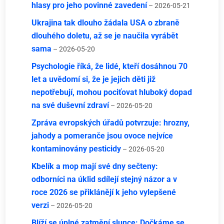
hlasy pro jeho povinné zavedení
– 2026-05-21
Ukrajina tak dlouho žádala USA o zbraně
dlouhého doletu, až se je naučila vyrábět
sama
– 2026-05-20
Psychologie říká, že lidé, kteří dosáhnou 70
let a uvědomí si, že je jejich děti již
nepotřebují, mohou pociťovat hluboký dopad
na své duševní zdraví
– 2026-05-20
Zpráva evropských úřadů potvrzuje: hrozny,
jahody a pomeranče jsou ovoce nejvíce
kontaminovány pesticidy
– 2026-05-20
Kbelík a mop mají své dny sečteny:
odborníci na úklid sdílejí stejný názor a v
roce 2026 se přiklánějí k jeho vylepšené
verzi
– 2026-05-20
Blíží se úplné zatmění slunce: Dočkáme se