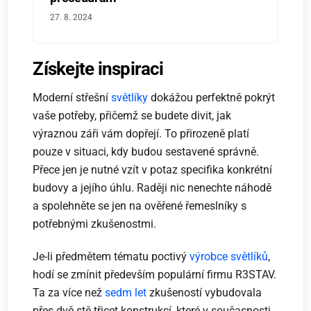
27. 8. 2024
Získejte inspiraci
Moderní střešní
světlíky
dokážou perfektně pokrýt
vaše potřeby, přičemž se budete divit, jak
výraznou záři vám dopřejí. To přirozeně platí
pouze v situaci, kdy budou sestavené správně.
Přece jen je nutné vzít v potaz specifika konkrétní
budovy a jejího úhlu. Raději nic nenechte náhodě
a spolehněte se jen na ověřené řemeslníky s
potřebnými zkušenostmi.
Je-li předmětem tématu poctivý
výrobce světlíků
,
hodí se zmínit především populární firmu R3STAV.
Ta za více než
sedm let
zkušeností vybudovala
přes dvě stě třicet konstrukcí, které v současnosti