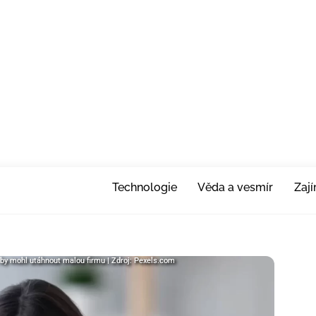
Technologie
Věda a vesmír
Zaj
e by mohl utáhnout malou firmu | Zdroj: Pexels.com
e by mohl utáhnout malou firmu | Zdroj: Pexels.com