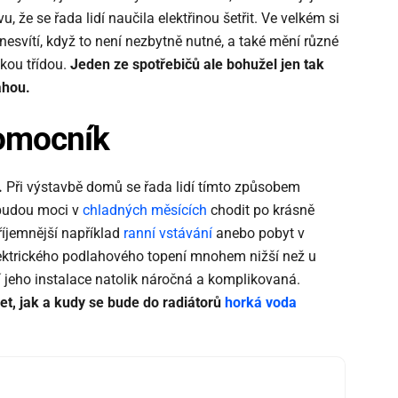
u, že se řada lidí naučila elektřinou šetřit. Ve velkém si
esvítí, když to není nezbytně nutné, a také mění různé
ckou třídou.
Jeden ze spotřebičů ale bohužel jen tak
ahou.
pomocník
.
Při výstavbě domů se řada lidí tímto způsobem
ž budou moci v
chladných měsících
chodit po krásně
íjemnější například
ranní vstávání
anebo pobyt v
lektrického podlahového topení mnohem nižší než u
í jeho instalace natolik náročná a komplikovaná.
et, jak a kudy se bude do radiátorů
horká voda