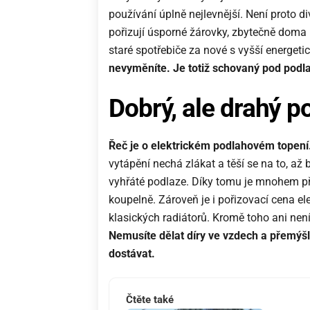
používání úplně nejlevnější. Není proto div
pořizují úsporné žárovky, zbytečně doma n
staré spotřebiče za nové s vyšší energeti
nevyměníte. Je totiž schovaný pod podl
Dobrý, ale drahý 
Řeč je o elektrickém podlahovém topení
vytápění nechá zlákat a těší se na to, a
vyhřáté podlaze. Díky tomu je mnohem př
koupelně. Zároveň je i pořizovací cena e
klasických radiátorů. Kromě toho ani nen
Nemusíte dělat díry ve vzdech a přemýšl
dostávat.
Čtěte také