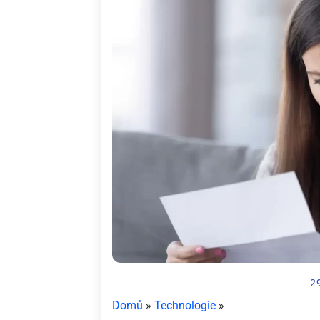
2
Domů
»
Technologie
»