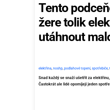
Tento podceň
žere tolik ele
utáhnout mal
elektřina
,
noshp
,
podlahové topení
,
spotřebiče
,
Snad každý se snaží ušetřit za elektřinu,
Častokrát ale lidé opomíjejí jeden spotře