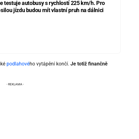
ie testuje autobusy s rychlostí 225 km/h. Pro
silou jízdu budou mít vlastní pruh na dálnici
cké
podlahové
ho vytápění končí.
Je totiž finančně