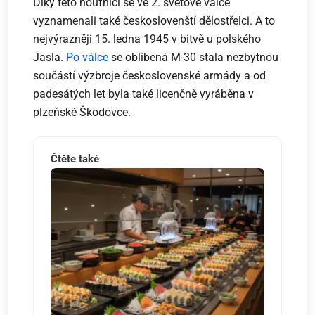
Díky této houfnici se ve 2. světové válce
vyznamenali také českoslovenští dělostřelci. A to
nejvýrazněji 15. ledna 1945 v bitvě u polského
Jasla.
Po válce
se oblíbená M-30 stala nezbytnou
součástí výzbroje československé armády a od
padesátých let byla také licenčně vyráběna v
plzeňské Škodovce.
Čtěte také