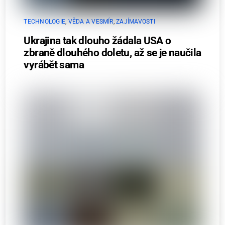
TECHNOLOGIE
,
VĚDA A VESMÍR
,
ZAJÍMAVOSTI
Ukrajina tak dlouho žádala USA o
zbraně dlouhého doletu, až se je naučila
vyrábět sama