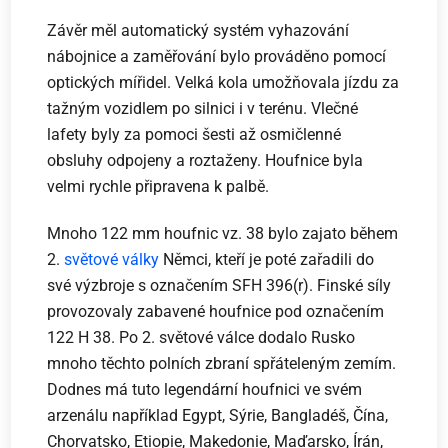
Závěr měl automatický systém vyhazování
nábojnice a zaměřování bylo prováděno pomocí
optických mířidel. Velká kola umožňovala jízdu za
tažným vozidlem po silnici i v terénu. Vlečné
lafety byly za pomoci šesti až osmičlenné
obsluhy odpojeny a roztaženy. Houfnice byla
velmi rychle připravena k palbě.
Mnoho 122 mm houfnic vz. 38 bylo zajato během
2.
světové války
Němci, kteří je poté zařadili do
své výzbroje s označením SFH 396(r). Finské síly
provozovaly zabavené houfnice pod označením
122 H 38. Po 2. světové válce dodalo Rusko
mnoho těchto polních zbraní spřáteleným zemím.
Dodnes má tuto legendární houfnici ve svém
arzenálu například Egypt, Sýrie, Bangladéš, Čína,
Chorvatsko, Etiopie, Makedonie, Maďarsko, Írán,