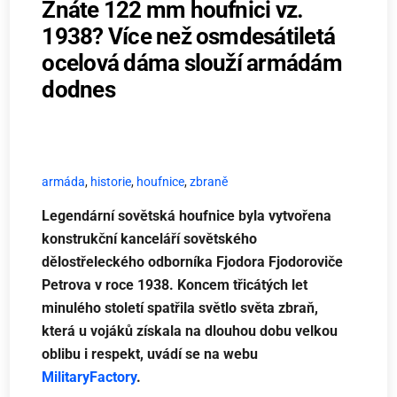
Znáte 122 mm houfnici vz.
1938? Více než osmdesátiletá
ocelová dáma slouží armádám
dodnes
armáda
,
historie
,
houfnice
,
zbraně
Legendární sovětská houfnice byla vytvořena
konstrukční kanceláří sovětského
dělostřeleckého odborníka Fjodora Fjodoroviče
Petrova v roce 1938. Koncem třicátých let
minulého století spatřila světlo světa zbraň,
která u vojáků
získala na dlouhou dobu velkou
oblibu
i respekt, uvádí se na webu
MilitaryFactory
.