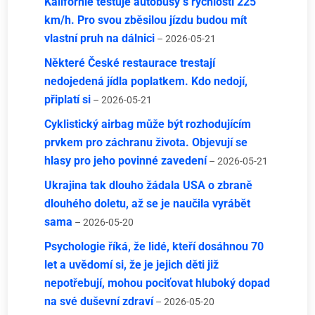
Kalifornie testuje autobusy s rychlostí 225
km/h. Pro svou zběsilou jízdu budou mít
vlastní pruh na dálnici
– 2026-05-21
Některé České restaurace trestají
nedojedená jídla poplatkem. Kdo nedojí,
připlatí si
– 2026-05-21
Cyklistický airbag může být rozhodujícím
prvkem pro záchranu života. Objevují se
hlasy pro jeho povinné zavedení
– 2026-05-21
Ukrajina tak dlouho žádala USA o zbraně
dlouhého doletu, až se je naučila vyrábět
sama
– 2026-05-20
Psychologie říká, že lidé, kteří dosáhnou 70
let a uvědomí si, že je jejich děti již
nepotřebují, mohou pociťovat hluboký dopad
na své duševní zdraví
– 2026-05-20