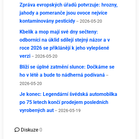
Zpráva evropských úřadů potvrzuje: hrozny,
jahody a pomeranče jsou ovoce nejvíce
kontaminovány pesticidy
– 2026-05-20
Kbelík a mop mají své dny sečteny:
odborníci na úklid sdílejí stejný názor a v
roce 2026 se přiklánějí k jeho vylepšené
verzi
– 2026-05-20
Blíží se úplné zatmění slunce: Dočkáme se
ho v létě a bude to nádherná podívaná
–
2026-05-20
Je konec: Legendární švédská automobilka
po 75 letech končí prodejem posledních
vyrobených aut
– 2026-05-19
Diskuze
0