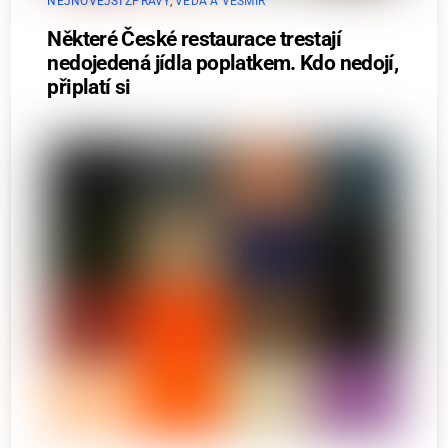
NEJNOVĚJŠÍ ZPRÁVY
,
VĚDA A VESMÍR
Některé České restaurace trestají
nedojedená jídla poplatkem. Kdo nedojí,
připlatí si