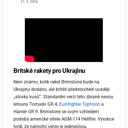
21. 5. 2026
Britské rakety pro Ukrajinu
Není známo, kolik raket Brimstone bude na
Ukrajinu dodáno, ale britští představitelé uvádějí
„stovky kusů“. Standardní verzi této zbraně nesou
letouny Tornado GR.4,
Eurofighter Typhoon
a
Harrier GR.9. Brimstone se svým vzhledem
podobá americké střele AGM-114 Hellfire. Výrobce
tvrdí, že námořní verze je jedinečnou,