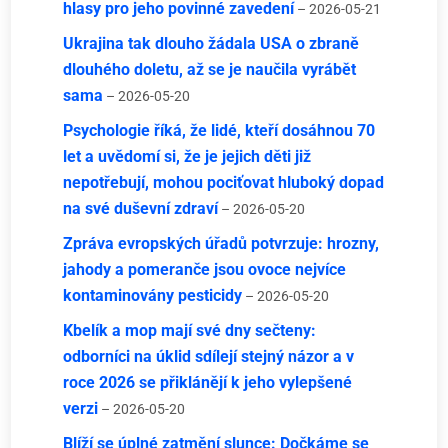
hlasy pro jeho povinné zavedení
– 2026-05-21
Ukrajina tak dlouho žádala USA o zbraně
dlouhého doletu, až se je naučila vyrábět
sama
– 2026-05-20
Psychologie říká, že lidé, kteří dosáhnou 70
let a uvědomí si, že je jejich děti již
nepotřebují, mohou pociťovat hluboký dopad
na své duševní zdraví
– 2026-05-20
Zpráva evropských úřadů potvrzuje: hrozny,
jahody a pomeranče jsou ovoce nejvíce
kontaminovány pesticidy
– 2026-05-20
Kbelík a mop mají své dny sečteny:
odborníci na úklid sdílejí stejný názor a v
roce 2026 se přiklánějí k jeho vylepšené
verzi
– 2026-05-20
Blíží se úplné zatmění slunce: Dočkáme se