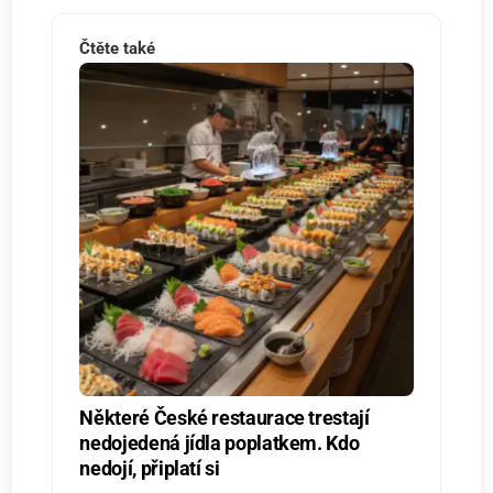
Čtěte také
Některé České restaurace trestají
nedojedená jídla poplatkem. Kdo
nedojí, připlatí si