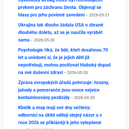
prvkem pro záchranu života. Objevují se
hlasy pro jeho povinné zavedení
– 2026-05-21
Ukrajina tak dlouho žádala USA o zbraně
dlouhého doletu, až se je naučila vyrábět
sama
– 2026-05-20
Psychologie říká, že lidé, kteří dosáhnou 70
let a uvědomí si, že je jejich děti již
nepotřebují, mohou pociťovat hluboký dopad
na své duševní zdraví
– 2026-05-20
Zpráva evropských úřadů potvrzuje: hrozny,
jahody a pomeranče jsou ovoce nejvíce
kontaminovány pesticidy
– 2026-05-20
Kbelík a mop mají své dny sečteny:
odborníci na úklid sdílejí stejný názor a v
roce 2026 se přiklánějí k jeho vylepšené