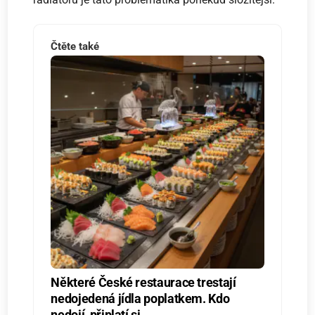
Čtěte také
Některé České restaurace trestají
nedojedená jídla poplatkem. Kdo
nedojí, připlatí si