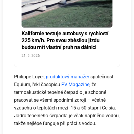
Kalifornie testuje autobusy s rychlostí
225 km/h. Pro svou zběsilou jízdu
budou mít vlastní pruh na dálnici
21. 5. 2026
Philippe Loyer,
produktový manažer
společnosti
Equium, řekl časopisu
PV Magazine
, že
termoakustické tepelné čerpadlo je schopné
pracovat se všemi spodními zdroji – včetně
vzduchu o teplotách mezi -15 a 50 stupni Celsia.
Jádro tepelného čerpadla je však naplněno vodou,
takže nejlépe funguje při práci s vodou.