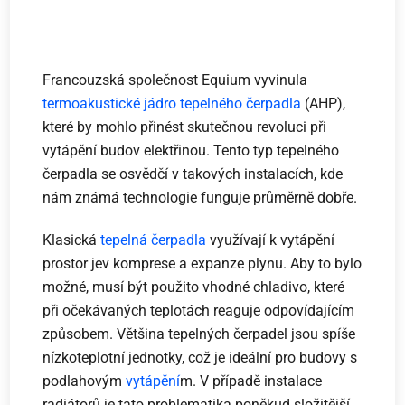
Francouzská společnost Equium vyvinula
termoakustické jádro tepelného čerpadla
(AHP),
které by mohlo přinést skutečnou revoluci při
vytápění budov elektřinou. Tento typ tepelného
čerpadla se osvědčí v takových instalacích, kde
nám známá technologie funguje průměrně dobře.
Klasická
tepelná čerpadla
využívají k vytápění
prostor jev komprese a expanze plynu. Aby to bylo
možné, musí být použito vhodné chladivo, které
při očekávaných teplotách reaguje odpovídajícím
způsobem. Většina tepelných čerpadel jsou spíše
nízkoteplotní jednotky, což je ideální pro budovy s
podlahovým
vytápění
m. V případě instalace
radiátorů je tato problematika poněkud složitější.