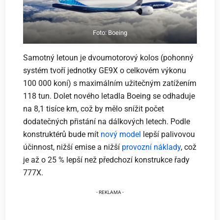
Foto: Boeing
Samotný letoun je dvoumotorový kolos (pohonný
systém tvoří jednotky GE9X o celkovém výkonu
100 000 koní) s maximálním užitečným zatížením
118 tun. Dolet nového letadla Boeing se odhaduje
na 8,1 tisíce km, což by mělo snížit počet
dodatečných přistání na dálkových letech. Podle
konstruktérů bude mít
nový model
lepší palivovou
účinnost, nižší emise a nižší
provozní náklady
, což
je až o 25 % lepší než předchozí konstrukce řady
777X.