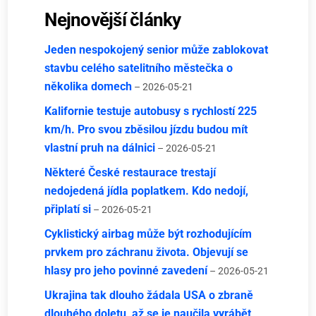
Nejnovější články
Jeden nespokojený senior může zablokovat
stavbu celého satelitního městečka o
několika domech
– 2026-05-21
Kalifornie testuje autobusy s rychlostí 225
km/h. Pro svou zběsilou jízdu budou mít
vlastní pruh na dálnici
– 2026-05-21
Některé České restaurace trestají
nedojedená jídla poplatkem. Kdo nedojí,
připlatí si
– 2026-05-21
Cyklistický airbag může být rozhodujícím
prvkem pro záchranu života. Objevují se
hlasy pro jeho povinné zavedení
– 2026-05-21
Ukrajina tak dlouho žádala USA o zbraně
dlouhého doletu, až se je naučila vyrábět