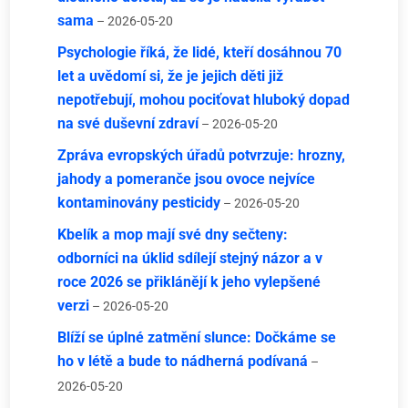
sama
– 2026-05-20
Psychologie říká, že lidé, kteří dosáhnou 70
let a uvědomí si, že je jejich děti již
nepotřebují, mohou pociťovat hluboký dopad
na své duševní zdraví
– 2026-05-20
Zpráva evropských úřadů potvrzuje: hrozny,
jahody a pomeranče jsou ovoce nejvíce
kontaminovány pesticidy
– 2026-05-20
Kbelík a mop mají své dny sečteny:
odborníci na úklid sdílejí stejný názor a v
roce 2026 se přiklánějí k jeho vylepšené
verzi
– 2026-05-20
Blíží se úplné zatmění slunce: Dočkáme se
ho v létě a bude to nádherná podívaná
–
2026-05-20