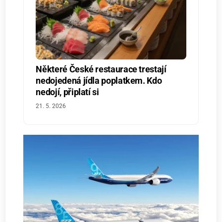
Některé České restaurace trestají
nedojedená jídla poplatkem. Kdo
nedojí, připlatí si
21. 5. 2026