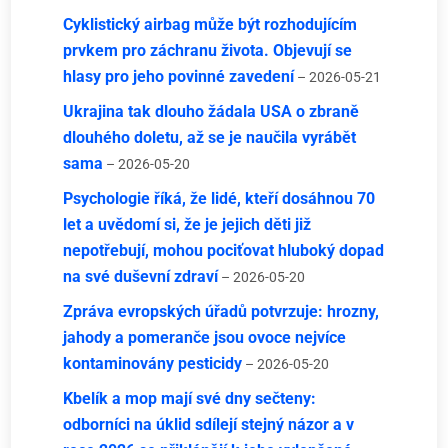
Cyklistický airbag může být rozhodujícím
prvkem pro záchranu života. Objevují se
hlasy pro jeho povinné zavedení
– 2026-05-21
Ukrajina tak dlouho žádala USA o zbraně
dlouhého doletu, až se je naučila vyrábět
sama
– 2026-05-20
Psychologie říká, že lidé, kteří dosáhnou 70
let a uvědomí si, že je jejich děti již
nepotřebují, mohou pociťovat hluboký dopad
na své duševní zdraví
– 2026-05-20
Zpráva evropských úřadů potvrzuje: hrozny,
jahody a pomeranče jsou ovoce nejvíce
kontaminovány pesticidy
– 2026-05-20
Kbelík a mop mají své dny sečteny:
odborníci na úklid sdílejí stejný názor a v