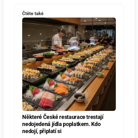
Čtěte také
Některé České restaurace trestají
nedojedená jídla poplatkem. Kdo
nedojí, připlatí si