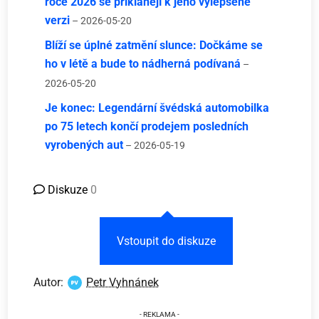
roce 2026 se přiklánějí k jeho vylepšené
verzi
– 2026-05-20
Blíží se úplné zatmění slunce: Dočkáme se
ho v létě a bude to nádherná podívaná
–
2026-05-20
Je konec: Legendární švédská automobilka
po 75 letech končí prodejem posledních
vyrobených aut
– 2026-05-19
Diskuze
0
Vstoupit do diskuze
Autor:
Petr Vyhnánek