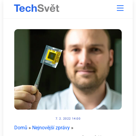
Skip
Menu
to
content
7. 2. 2022 14:00
Domů
»
Nejnovější zprávy
»