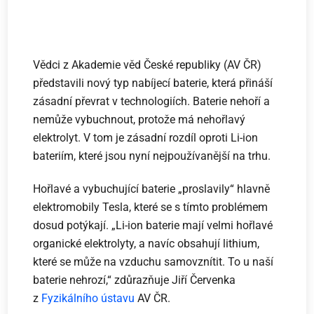
Vědci z Akademie věd České republiky (AV ČR)
představili nový typ nabíjecí baterie, která přináší
zásadní převrat v technologiích. Baterie nehoří a
nemůže vybuchnout, protože má nehořlavý
elektrolyt. V tom je zásadní rozdíl oproti Li-ion
bateriím, které jsou nyní nejpoužívanější na trhu.
Hořlavé a vybuchující baterie „proslavily“ hlavně
elektromobily Tesla, které se s tímto problémem
dosud potýkají. „Li-ion baterie mají velmi hořlavé
organické elektrolyty, a navíc obsahují lithium,
které se může na vzduchu samovznítit. To u naší
baterie nehrozí,“ zdůrazňuje Jiří Červenka
z
Fyzikálního ústavu
AV ČR.