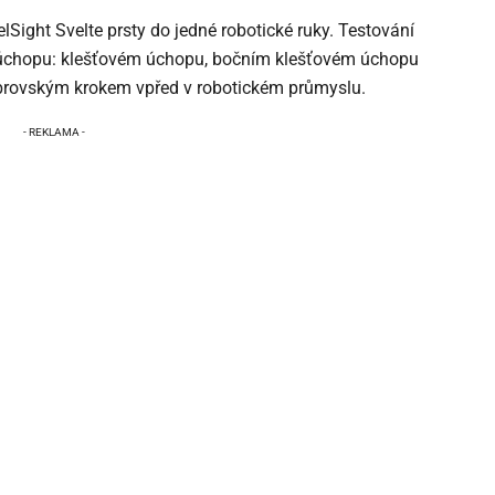
elSight Svelte prsty do jedné robotické ruky. Testování
 úchopu: klešťovém úchopu, bočním klešťovém úchopu
brovským krokem vpřed v robotickém průmyslu.