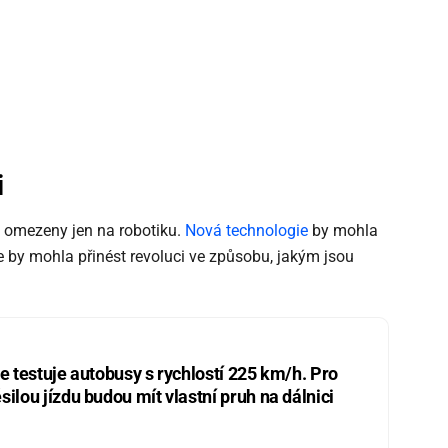
i
u omezeny jen na robotiku.
Nová technologie
by mohla
kde by mohla přinést revoluci ve způsobu, jakým jsou
ie testuje autobusy s rychlostí 225 km/h. Pro
silou jízdu budou mít vlastní pruh na dálnici