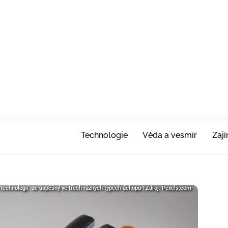
Technologie
Věda a vesmír
Zaj
 technologií. Je úspěšný ve třech různých typech úchopu | Zdroj: Pexels.com
 technologií. Je úspěšný ve třech různých typech úchopu | Zdroj: Pexels.com