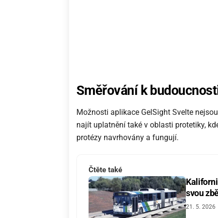
Směřování k budoucnost
Možnosti aplikace GelSight Svelte nejso
najít uplatnění také v oblasti protetiky, 
protézy navrhovány a fungují.
Čtěte také
Kaliforn
svou zbě
21. 5. 2026