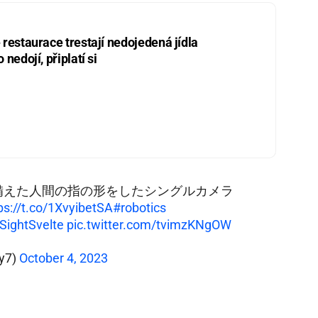
restaurace trestají nedojedená jídla
nedojí, připlatí si
備えた人間の指の形をしたシングルカメラ
ps://t.co/1XvyibetSA
#robotics
SightSvelte
pic.twitter.com/tvimzKNgOW
y7)
October 4, 2023