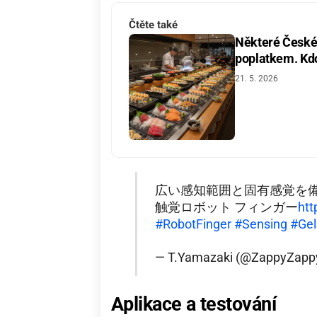
Čtěte také
Některé České 
poplatkem. Kdo 
21. 5. 2026
広い感知範囲と固有感覚を
触覚ロボット フィンガー
htt
#RobotFinger
#Sensing
#Gel
— T.Yamazaki (@ZappyZapp
Aplikace a testování