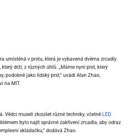
a umístěná v prstu, která je vybavená dvěma zrcadly.
terý drží, z různých úhlů. „Máme nyní prst, který
, podobně jako lidský prst,“ uvádí Alan Zhao,
ví na MIT.
 Vědci museli zkoušet různé techniky, včetně
LED
blémem bylo najít správné zakřivení zrcadla, aby odraz
komplexní skládačku,“ dodává Zhao.